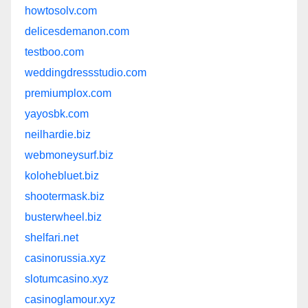
howtosolv.com
delicesdemanon.com
testboo.com
weddingdressstudio.com
premiumplox.com
yayosbk.com
neilhardie.biz
webmoneysurf.biz
kolohebluet.biz
shootermask.biz
busterwheel.biz
shelfari.net
casinorussia.xyz
slotumcasino.xyz
casinoglamour.xyz