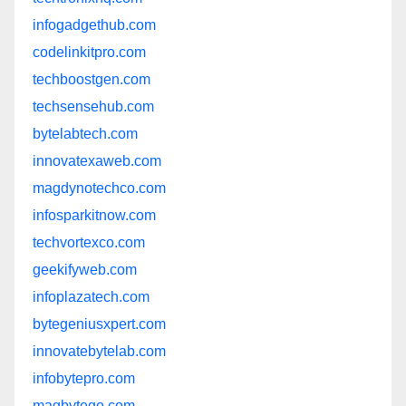
infogadgethub.com
codelinkitpro.com
techboostgen.com
techsensehub.com
bytelabtech.com
innovatexaweb.com
magdynotechco.com
infosparkitnow.com
techvortexco.com
geekifyweb.com
infoplazatech.com
bytegeniusxpert.com
innovatebytelab.com
infobytepro.com
magbytego.com