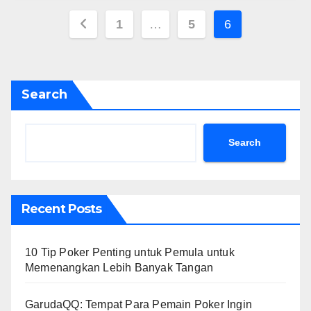
Posts
1
…
5
6
pagination
Search
Search
Recent Posts
10 Tip Poker Penting untuk Pemula untuk
Memenangkan Lebih Banyak Tangan
GarudaQQ: Tempat Para Pemain Poker Ingin