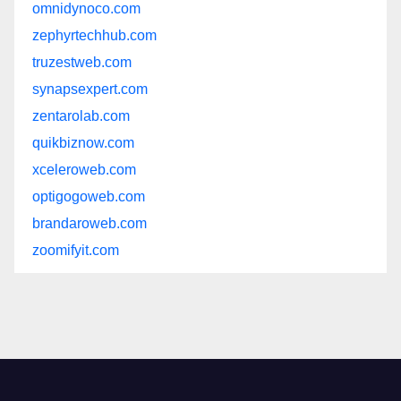
omnidynoco.com
zephyrtechhub.com
truzestweb.com
synapsexpert.com
zentarolab.com
quikbiznow.com
xceleroweb.com
optigogoweb.com
brandaroweb.com
zoomifyit.com