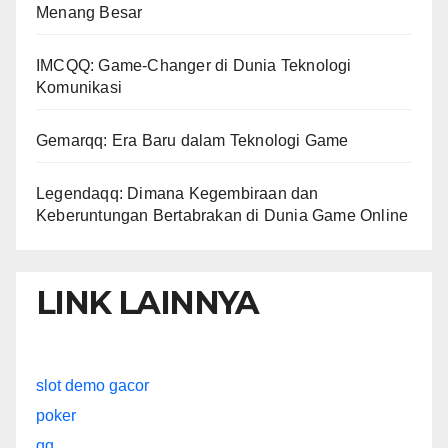
Menang Besar
IMCQQ: Game-Changer di Dunia Teknologi
Komunikasi
Gemarqq: Era Baru dalam Teknologi Game
Legendaqq: Dimana Kegembiraan dan
Keberuntungan Bertabrakan di Dunia Game Online
LINK LAINNYA
slot demo gacor
poker
qq