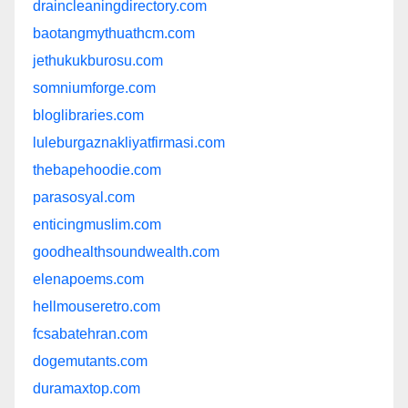
draincleaningdirectory.com
baotangmythuathcm.com
jethukukburosu.com
somniumforge.com
bloglibraries.com
luleburgaznakliyatfirmasi.com
thebapehoodie.com
parasosyal.com
enticingmuslim.com
goodhealthsoundwealth.com
elenapoems.com
hellmouseretro.com
fcsabatehran.com
dogemutants.com
duramaxtop.com