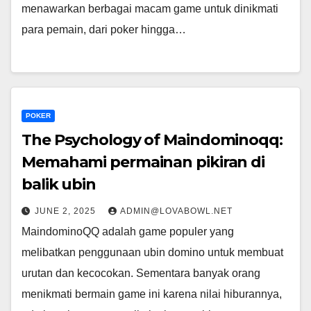
menawarkan berbagai macam game untuk dinikmati
para pemain, dari poker hingga…
POKER
The Psychology of Maindominoqq:
Memahami permainan pikiran di
balik ubin
JUNE 2, 2025
ADMIN@LOVABOWL.NET
MaindominoQQ adalah game populer yang
melibatkan penggunaan ubin domino untuk membuat
urutan dan kecocokan. Sementara banyak orang
menikmati bermain game ini karena nilai hiburannya,