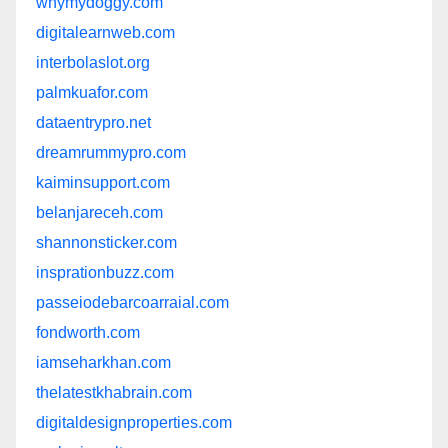
whymydoggy.com
digitalearnweb.com
interbolaslot.org
palmkuafor.com
dataentrypro.net
dreamrummypro.com
kaiminsupport.com
belanjareceh.com
shannonsticker.com
insprationbuzz.com
passeiodebarcoarraial.com
fondworth.com
iamseharkhan.com
thelatestkhabrain.com
digitaldesignproperties.com