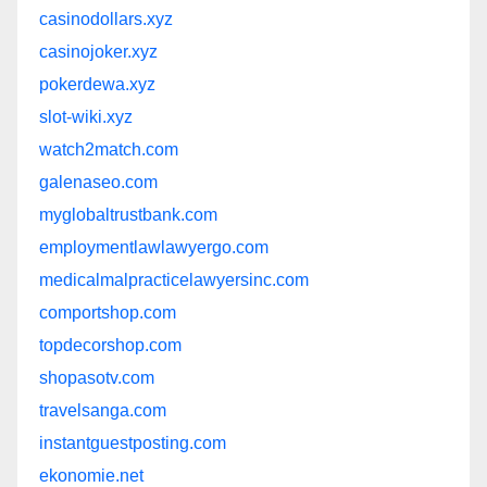
casinodollars.xyz
casinojoker.xyz
pokerdewa.xyz
slot-wiki.xyz
watch2match.com
galenaseo.com
myglobaltrustbank.com
employmentlawlawyergo.com
medicalmalpracticelawyersinc.com
comportshop.com
topdecorshop.com
shopasotv.com
travelsanga.com
instantguestposting.com
ekonomie.net