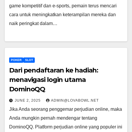
game kompetitif dan e-sports, pemain terus mencari
cara untuk meningkatkan keterampilan mereka dan
naik peringkat dalam…
POKER
SLOT
Dari pendaftaran ke hadiah:
menavigasi login utama
DominoQQ
JUNE 2, 2025
ADMIN@LOVABOWL.NET
Jika Anda seorang penggemar perjudian online, maka
Anda mungkin pernah mendengar tentang
DominoQQ. Platform perjudian online yang populer ini