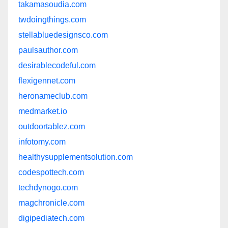
takamasoudia.com
twdoingthings.com
stellabluedesignsco.com
paulsauthor.com
desirablecodeful.com
flexigennet.com
heronameclub.com
medmarket.io
outdoortablez.com
infotomy.com
healthysupplementsolution.com
codespottech.com
techdynogo.com
magchronicle.com
digipediatech.com