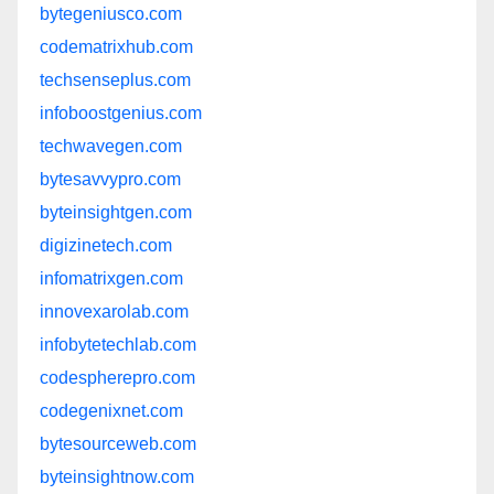
bytegeniusco.com
codematrixhub.com
techsenseplus.com
infoboostgenius.com
techwavegen.com
bytesavvypro.com
byteinsightgen.com
digizinetech.com
infomatrixgen.com
innovexarolab.com
infobytetechlab.com
codespherepro.com
codegenixnet.com
bytesourceweb.com
byteinsightnow.com