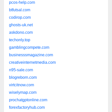
pcos-help.com
btfutsal.com
codirop.com
ghosts-uk.net
askdono.com
techonly.top
gamblingcompete.com
businesssmagazine.com
creativeinternetmedia.com
n95-sale.com
blogreborn.com
virtcitnow.com
wiselymap.com
prochatgptonline.com
forexfactoryhub.com