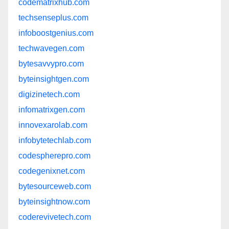
codematrixhub.com
techsenseplus.com
infoboostgenius.com
techwavegen.com
bytesavvypro.com
byteinsightgen.com
digizinetech.com
infomatrixgen.com
innovexarolab.com
infobytetechlab.com
codespherepro.com
codegenixnet.com
bytesourceweb.com
byteinsightnow.com
coderevivetech.com