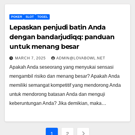
POKER
SLOT
TOGEL
Lepaskan penjudi batin Anda
dengan bandarjudiqq: panduan
untuk menang besar
MARCH 7, 2025
ADMIN@LOVABOWL.NET
Apakah Anda seseorang yang menyukai sensasi
mengambil risiko dan menang besar? Apakah Anda
memiliki semangat kompetitif yang mendorong Anda
untuk mendorong batasan Anda dan menguji
keberuntungan Anda? Jika demikian, maka…
Posts
1
2