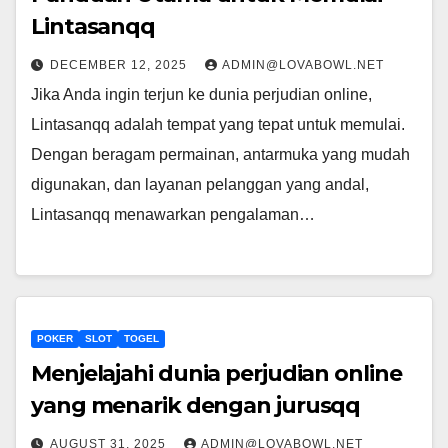
Lintasanqq
DECEMBER 12, 2025
ADMIN@LOVABOWL.NET
Jika Anda ingin terjun ke dunia perjudian online,
Lintasanqq adalah tempat yang tepat untuk memulai.
Dengan beragam permainan, antarmuka yang mudah
digunakan, dan layanan pelanggan yang andal,
Lintasanqq menawarkan pengalaman…
POKER
SLOT
TOGEL
Menjelajahi dunia perjudian online
yang menarik dengan jurusqq
AUGUST 31, 2025
ADMIN@LOVABOWL.NET