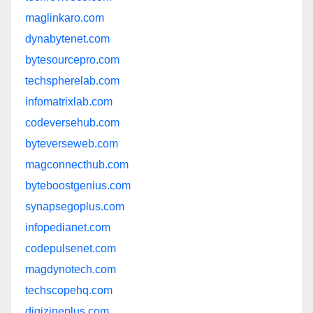
maglinkaro.com
dynabytenet.com
bytesourcepro.com
techspherelab.com
infomatrixlab.com
codeversehub.com
byteverseweb.com
magconnecthub.com
byteboostgenius.com
synapsegoplus.com
infopedianet.com
codepulsenet.com
magdynotech.com
techscopehq.com
digizineplus.com