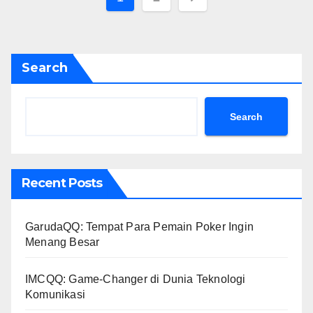
pagination
Search
Search
Recent Posts
GarudaQQ: Tempat Para Pemain Poker Ingin
Menang Besar
IMCQQ: Game-Changer di Dunia Teknologi
Komunikasi