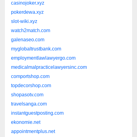
casinojoker.xyz
pokerdewa.xyz
slot-wiki.xyz
watch2match.com
galenaseo.com
myglobaltrustbank.com
employmentlawlawyergo.com
medicalmalpracticelawyersinc.com
comportshop.com
topdecorshop.com
shopasotv.com
travelsanga.com
instantguestposting.com
ekonomie.net
appointmentplus.net