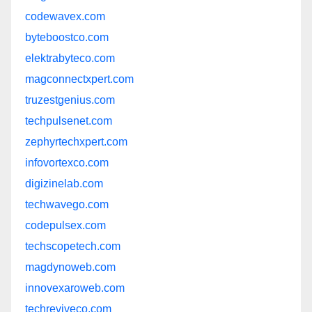
codewavex.com
byteboostco.com
elektrabyteco.com
magconnectxpert.com
truzestgenius.com
techpulsenet.com
zephyrtechxpert.com
infovortexco.com
digizinelab.com
techwavego.com
codepulsex.com
techscopetech.com
magdynoweb.com
innovexaroweb.com
techreviveco.com