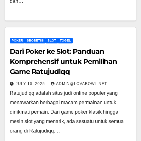
dan…
POKER
SBOBET88
SLOT
TOGEL
Dari Poker ke Slot: Panduan
Komprehensif untuk Pemilihan
Game Ratujudiqq
JULY 10, 2025
ADMIN@LOVABOWL.NET
Ratujudiqq adalah situs judi online populer yang
menawarkan berbagai macam permainan untuk
dinikmati pemain. Dari game poker klasik hingga
mesin slot yang menarik, ada sesuatu untuk semua
orang di Ratujudiqq.…