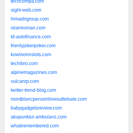
techcompa.com
sight-web.com
himadrigroup.com
islamroman.com
td-autofinance.com
frienlyjokerpoker.com
kowloonnslots.com
techibro.com
alpinemagazines.com
vulcanrp.com
twitter-trend-blog.com
montblancpensonlineoutletsale.com
babygadgetsreview.com
akupunktur-ambulanz.com
whatiremembered.com