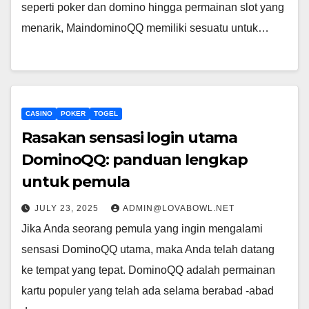
seperti poker dan domino hingga permainan slot yang
menarik, MaindominoQQ memiliki sesuatu untuk…
CASINO
POKER
TOGEL
Rasakan sensasi login utama
DominoQQ: panduan lengkap
untuk pemula
JULY 23, 2025
ADMIN@LOVABOWL.NET
Jika Anda seorang pemula yang ingin mengalami
sensasi DominoQQ utama, maka Anda telah datang
ke tempat yang tepat. DominoQQ adalah permainan
kartu populer yang telah ada selama berabad -abad