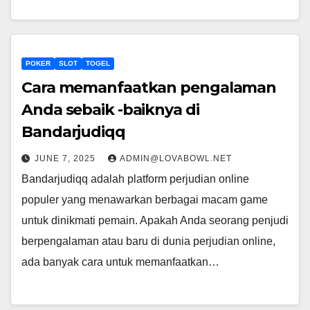
POKER
SLOT
TOGEL
Cara memanfaatkan pengalaman
Anda sebaik -baiknya di
Bandarjudiqq
JUNE 7, 2025
ADMIN@LOVABOWL.NET
Bandarjudiqq adalah platform perjudian online
populer yang menawarkan berbagai macam game
untuk dinikmati pemain. Apakah Anda seorang penjudi
berpengalaman atau baru di dunia perjudian online,
ada banyak cara untuk memanfaatkan…