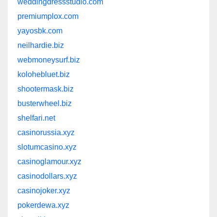
weddingdressstudio.com
premiumplox.com
yayosbk.com
neilhardie.biz
webmoneysurf.biz
kolohebluet.biz
shootermask.biz
busterwheel.biz
shelfari.net
casinorussia.xyz
slotumcasino.xyz
casinoglamour.xyz
casinodollars.xyz
casinojoker.xyz
pokerdewa.xyz