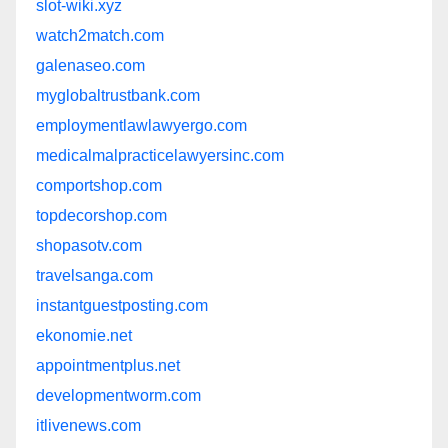
slot-wiki.xyz
watch2match.com
galenaseo.com
myglobaltrustbank.com
employmentlawlawyergo.com
medicalmalpracticelawyersinc.com
comportshop.com
topdecorshop.com
shopasotv.com
travelsanga.com
instantguestposting.com
ekonomie.net
appointmentplus.net
developmentworm.com
itlivenews.com