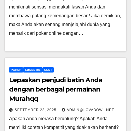
menikmati sensasi mengakali lawan Anda dan
membawa pulang kemenangan besar? Jika demikian,
maka Anda akan senang menjelajahi dunia yang
menarik dari poker online dengan…
POKER
SBOBET88
SLOT
Lepaskan penjudi batin Anda
dengan berbagai permainan
Murahqq
SEPTEMBER 23, 2025
ADMIN@LOVABOWL.NET
Apakah Anda merasa beruntung? Apakah Anda
memiliki coretan kompetitif yang tidak akan berhenti?