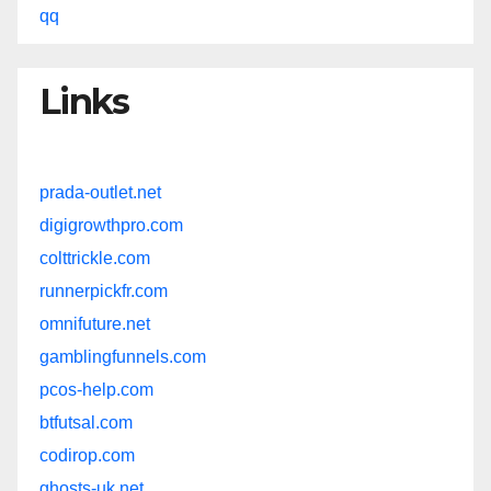
qq
Links
prada-outlet.net
digigrowthpro.com
colttrickle.com
runnerpickfr.com
omnifuture.net
gamblingfunnels.com
pcos-help.com
btfutsal.com
codirop.com
ghosts-uk.net