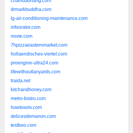
chaindaohang.com
drmarkbuddha.com
lg-air-conditioning-maintenance.com
infoorator.com
novte.com
7hpizzaeasternmarket.com
hollaendisches-viertel.com
proengine-ultra24.com
lifewithoutlanyards.com
traida.net
kitchandhoney.com
metro-bistro.com
howtosolv.com
delicesdemanon.com
testboo.com