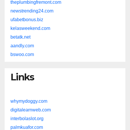
theplumbingfremont.com
newstrending24.com
ufabetbonus.biz
kelasweekend.com
betatk.net
aandly.com
bswoo.com
Links
whymydoggy.com
digitalearnweb.com
interbolaslot.org
palmkuafor.com