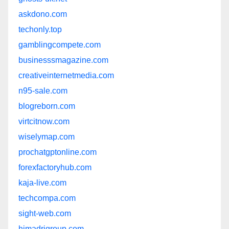
askdono.com
techonly.top
gamblingcompete.com
businesssmagazine.com
creativeinternetmedia.com
n95-sale.com
blogreborn.com
virtcitnow.com
wiselymap.com
prochatgptonline.com
forexfactoryhub.com
kaja-live.com
techcompa.com
sight-web.com
himadrigroup.com