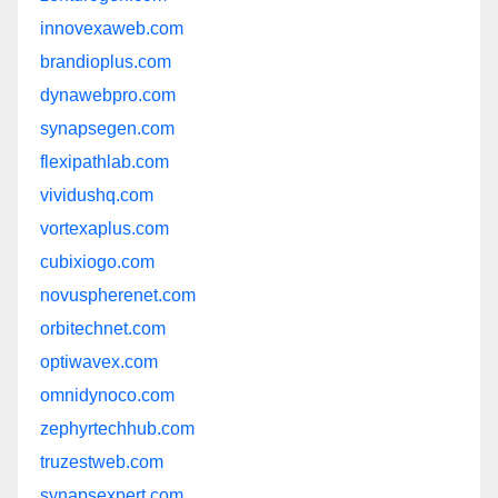
innovexaweb.com
brandioplus.com
dynawebpro.com
synapsegen.com
flexipathlab.com
vividushq.com
vortexaplus.com
cubixiogo.com
novuspherenet.com
orbitechnet.com
optiwavex.com
omnidynoco.com
zephyrtechhub.com
truzestweb.com
synapsexpert.com