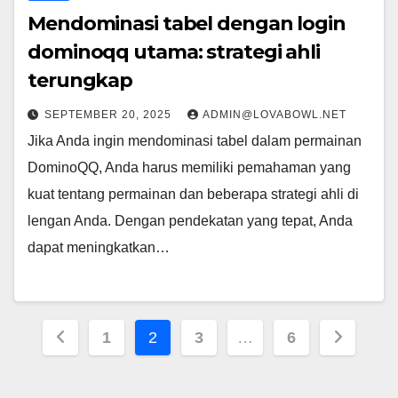
Mendominasi tabel dengan login
dominoqq utama: strategi ahli
terungkap
SEPTEMBER 20, 2025
ADMIN@LOVABOWL.NET
Jika Anda ingin mendominasi tabel dalam permainan
DominoQQ, Anda harus memiliki pemahaman yang
kuat tentang permainan dan beberapa strategi ahli di
lengan Anda. Dengan pendekatan yang tepat, Anda
dapat meningkatkan…
Posts
1
2
3
…
6
pagination