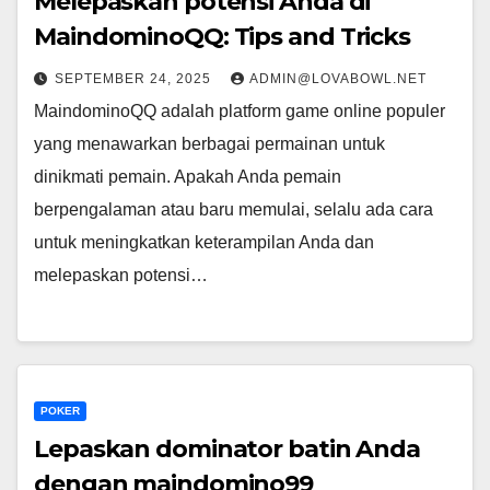
Melepaskan potensi Anda di
MaindominoQQ: Tips and Tricks
SEPTEMBER 24, 2025
ADMIN@LOVABOWL.NET
MaindominoQQ adalah platform game online populer
yang menawarkan berbagai permainan untuk
dinikmati pemain. Apakah Anda pemain
berpengalaman atau baru memulai, selalu ada cara
untuk meningkatkan keterampilan Anda dan
melepaskan potensi…
POKER
Lepaskan dominator batin Anda
dengan maindomino99