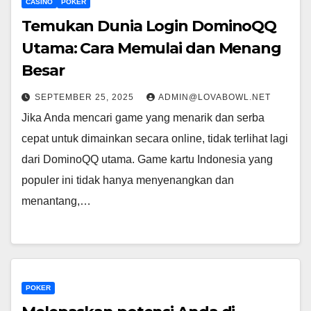
CASINO
POKER
Temukan Dunia Login DominoQQ
Utama: Cara Memulai dan Menang
Besar
SEPTEMBER 25, 2025
ADMIN@LOVABOWL.NET
Jika Anda mencari game yang menarik dan serba
cepat untuk dimainkan secara online, tidak terlihat lagi
dari DominoQQ utama. Game kartu Indonesia yang
populer ini tidak hanya menyenangkan dan
menantang,…
POKER