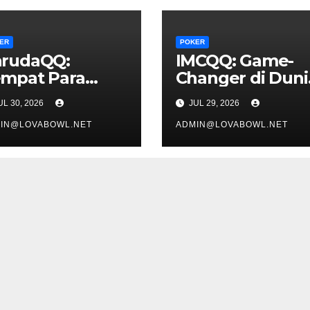
ER
POKER
rudaQQ:
IMCQQ: Game-
mpat Para
Changer di Duni
main Poker
Teknologi
L 30, 2026
JUL 29, 2026
gin Menang
Komunikasi
sar
IN@LOVABOWL.NET
ADMIN@LOVABOWL.NET