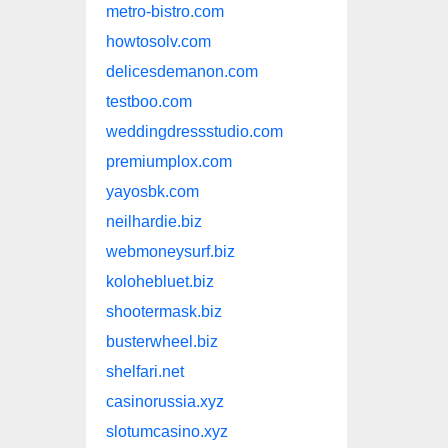
metro-bistro.com
howtosolv.com
delicesdemanon.com
testboo.com
weddingdressstudio.com
premiumplox.com
yayosbk.com
neilhardie.biz
webmoneysurf.biz
kolohebluet.biz
shootermask.biz
busterwheel.biz
shelfari.net
casinorussia.xyz
slotumcasino.xyz