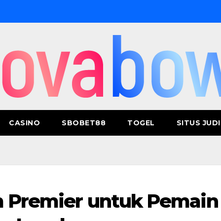
CASINO
SBOBET88
TOGEL
SITUS JUD
m Premier untuk Pemain