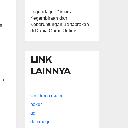
Legendaqq: Dimana
Kegembiraan dan
Keberuntungan Bertabrakan
in
di Dunia Game Online
LINK
LAINNYA
an
i
slot demo gacor
poker
qq
dominoqq