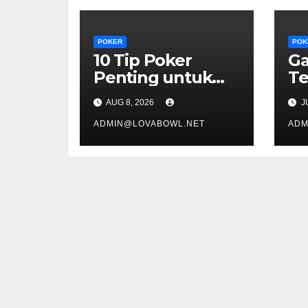
POKER
POK
10 Tip Poker
Ga
Penting untuk
Te
Pemula untuk
Pe
AUG 8, 2026
JU
Memenangkan
In
Lebih Banyak
ADMIN@LOVABOWL.NET
Be
ADM
Tangan