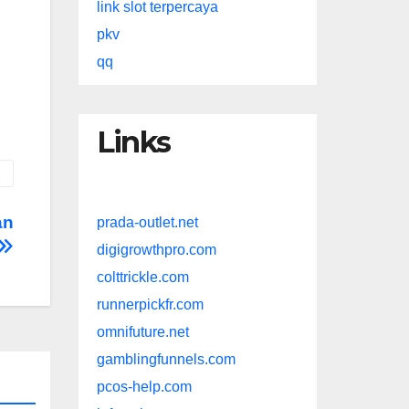
link slot terpercaya
pkv
qq
Links
an
prada-outlet.net
digigrowthpro.com
colttrickle.com
runnerpickfr.com
omnifuture.net
gamblingfunnels.com
pcos-help.com