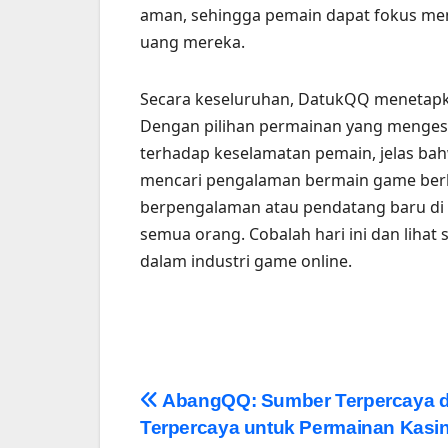
aman, sehingga pemain dapat fokus m
uang mereka.
Secara keseluruhan, DatukQQ menetapkan
Dengan pilihan permainan yang menge
terhadap keselamatan pemain, jelas ba
mencari pengalaman bermain game berku
berpengalaman atau pendatang baru di 
semua orang. Cobalah hari ini dan lih
dalam industri game online.
Post
AbangQQ: Sumber Terpercaya 
Terpercaya untuk Permainan Kasin