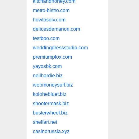
kitchandhoney.com
metro-bistro.com
howtosolv.com
delicesdemanon.com
testboo.com
weddingdressstudio.com
premiumplox.com
yayosbk.com
neilhardie.biz
webmoneysurf.biz
kolohebluet.biz
shootermask.biz
busterwheel.biz
shelfari.net
casinorussia.xyz