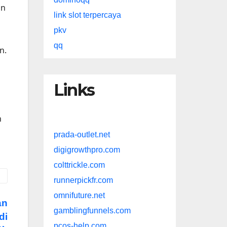
an
link slot terpercaya
pkv
qq
n.
Links
n
prada-outlet.net
digigrowthpro.com
colttrickle.com
runnerpickfr.com
omnifuture.net
an
gamblingfunnels.com
di
pcos-help.com