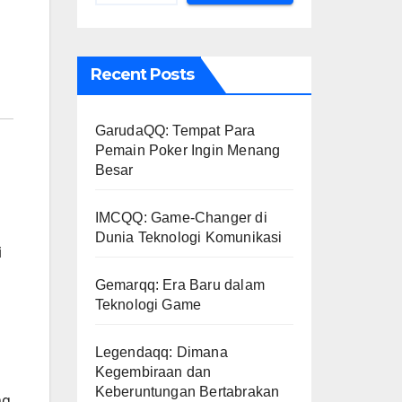
Recent Posts
GarudaQQ: Tempat Para
Pemain Poker Ingin Menang
Besar
IMCQQ: Game-Changer di
Dunia Teknologi Komunikasi
i
Gemarqq: Era Baru dalam
Teknologi Game
Legendaqq: Dimana
Kegembiraan dan
Keberuntungan Bertabrakan
ng