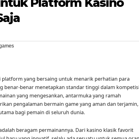
untuk Platform Kasino
Saja
 games
li platform yang bersaing untuk menarik perhatian para
ng benar-benar menetapkan standar tinggi dalam kompetis
ermainan yang mengesankan, antarmuka yang ramah
ikan pengalaman bermain game yang aman dan terjamin,
tama bagi pemain di seluruh dunia.
adalah beragam permainannya. Dari kasino klasik favorit
dul baru yang inovatif, selalu ada sesuatu untuk semua ora