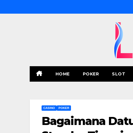
Skip
to
content
HOME
POKER
SLOT
CASINO
POKER
Bagaimana Dat