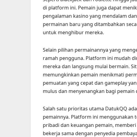
di platform ini. Pemain juga dapat men
pengalaman kasino yang mendalam dan 
permainan baru yang ditambahkan secara
untuk menghibur mereka.
Selain pilihan permainannya yang men
ramah pengguna. Platform ini mudah d
mereka dan langsung mulai bermain. Situ
memungkinkan pemain menikmati permai
pemuatan yang cepat dan gameplay ya
mulus dan menyenangkan bagi pemain da
Salah satu prioritas utama DatukQQ a
pemainnya. Platform ini menggunakan te
pribadi dan keuangan pemain, memberi 
bekerja sama dengan penyedia pembaya