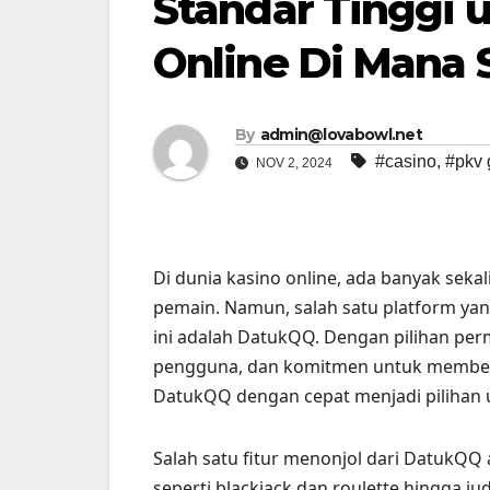
Standar Tinggi 
Online Di Mana 
By
admin@lovabowl.net
#casino
,
#pkv
NOV 2, 2024
Di dunia kasino online, ada banyak seka
pemain. Namun, salah satu platform ya
ini adalah DatukQQ. Dengan pilihan p
pengguna, dan komitmen untuk member
DatukQQ dengan cepat menjadi pilihan u
Salah satu fitur menonjol dari DatukQQ 
seperti blackjack dan roulette hingga ju