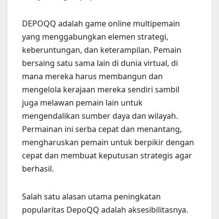
DEPOQQ adalah game online multipemain
yang menggabungkan elemen strategi,
keberuntungan, dan keterampilan. Pemain
bersaing satu sama lain di dunia virtual, di
mana mereka harus membangun dan
mengelola kerajaan mereka sendiri sambil
juga melawan pemain lain untuk
mengendalikan sumber daya dan wilayah.
Permainan ini serba cepat dan menantang,
mengharuskan pemain untuk berpikir dengan
cepat dan membuat keputusan strategis agar
berhasil.
Salah satu alasan utama peningkatan
popularitas DepoQQ adalah aksesibilitasnya.