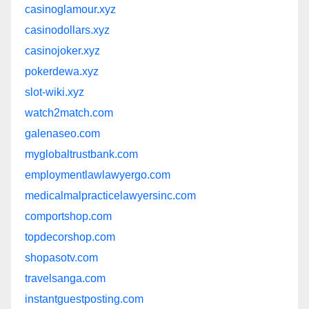
casinoglamour.xyz
casinodollars.xyz
casinojoker.xyz
pokerdewa.xyz
slot-wiki.xyz
watch2match.com
galenaseo.com
myglobaltrustbank.com
employmentlawlawyergo.com
medicalmalpracticelawyersinc.com
comportshop.com
topdecorshop.com
shopasotv.com
travelsanga.com
instantguestposting.com