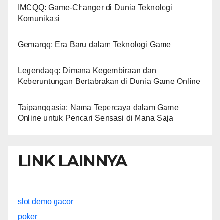
IMCQQ: Game-Changer di Dunia Teknologi
Komunikasi
Gemarqq: Era Baru dalam Teknologi Game
Legendaqq: Dimana Kegembiraan dan
Keberuntungan Bertabrakan di Dunia Game Online
Taipanqqasia: Nama Tepercaya dalam Game
Online untuk Pencari Sensasi di Mana Saja
LINK LAINNYA
slot demo gacor
poker