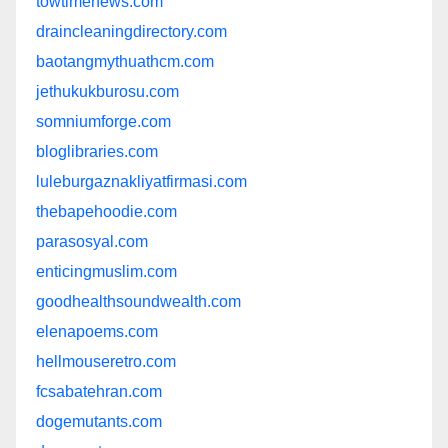
towtimenews.com
draincleaningdirectory.com
baotangmythuathcm.com
jethukukburosu.com
somniumforge.com
bloglibraries.com
luleburgaznakliyatfirmasi.com
thebapehoodie.com
parasosyal.com
enticingmuslim.com
goodhealthsoundwealth.com
elenapoems.com
hellmouseretro.com
fcsabatehran.com
dogemutants.com