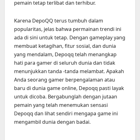
pemain tetap terlibat dan terhibur.
Karena DepoQQ terus tumbuh dalam
popularitas, jelas bahwa permainan trendi ini
ada di sini untuk tetap. Dengan gameplay yang
membuat ketagihan, fitur sosial, dan dunia
yang mendalam, Depoqq telah menangkap
hati para gamer di seluruh dunia dan tidak
menunjukkan tanda -tanda melambat. Apakah
Anda seorang gamer berpengalaman atau
baru di dunia game online, Depoqq pasti layak
untuk dicoba. Bergabunglah dengan jutaan
pemain yang telah menemukan sensasi
Depoqq dan lihat sendiri mengapa game ini
mengambil dunia dengan badai.