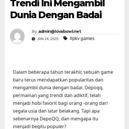
Trendi Ini Mengambil
Dunia Dengan Badai
By
admin@lovabowl.net
#pkv games
JAN 24, 2025
Dalam beberapa tahun terakhir, sebuah game
baru terus mendapatkan popularitas dan
mengambil dunia dengan badai. Depoqq,
permainan yang trendi dan adiktif, telah
menjadi hobi favorit bagi orang -orang dari
segala usia dan latar belakang. Tapi apa
sebenarnya DepoQQ, dan mengapa itu
menjadi begitu populer?