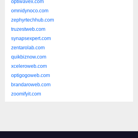
optiwavex.com
omnidynoco.com
zephyrtechhub.com
truzestweb.com
synapsexpert.com
zentarolab.com
quikbiznow.com
xceleroweb.com
optigogoweb.com
brandaroweb.com
zoomifyit.com