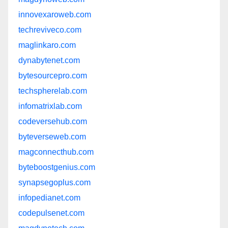
innovexaroweb.com
techreviveco.com
maglinkaro.com
dynabytenet.com
bytesourcepro.com
techspherelab.com
infomatrixlab.com
codeversehub.com
byteverseweb.com
magconnecthub.com
byteboostgenius.com
synapsegoplus.com
infopedianet.com
codepulsenet.com