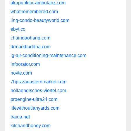
akupunktur-ambulanz.com
whatiremembered.com
linq-condo-beautyworld.com
ebyt.cc
chaindaohang.com
drmarkbuddha.com
lg-air-conditioning-maintenance.com
infoorator.com
novte.com
7hpizzaeasternmarket.com
hollaendisches-viertel.com
proengine-ultra24.com
lifewithoutlanyards.com
traida.net
kitchandhoney.com