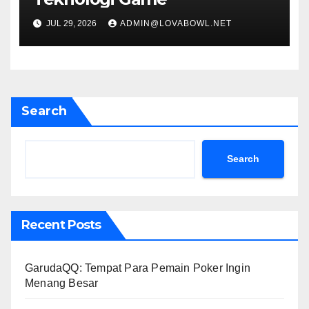
JUL 29, 2026
ADMIN@LOVABOWL.NET
Search
Search
Recent Posts
GarudaQQ: Tempat Para Pemain Poker Ingin
Menang Besar