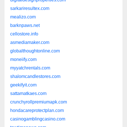
sarkariresultex.com
mealizo.com
barknpaws.net
cellostore.info
asmediamaker.com
globalthoughtonline.com
moneiify.com
myyatchrentals.com
shalomcandlestores.com
geekifyit.com
sattamatkaes.com
crunchyrollpremiumapk.com
hondacareprotectplan.com
casinogamblingcasino.com