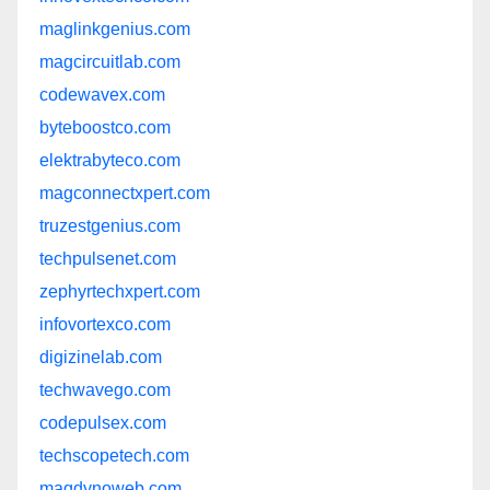
maglinkgenius.com
magcircuitlab.com
codewavex.com
byteboostco.com
elektrabyteco.com
magconnectxpert.com
truzestgenius.com
techpulsenet.com
zephyrtechxpert.com
infovortexco.com
digizinelab.com
techwavego.com
codepulsex.com
techscopetech.com
magdynoweb.com