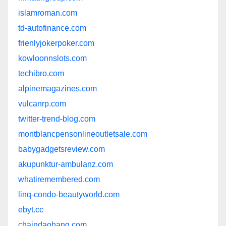
islamroman.com
td-autofinance.com
frienlyjokerpoker.com
kowloonnslots.com
techibro.com
alpinemagazines.com
vulcanrp.com
twitter-trend-blog.com
montblancpensonlineoutletsale.com
babygadgetsreview.com
akupunktur-ambulanz.com
whatiremembered.com
linq-condo-beautyworld.com
ebyt.cc
chaindaohang.com