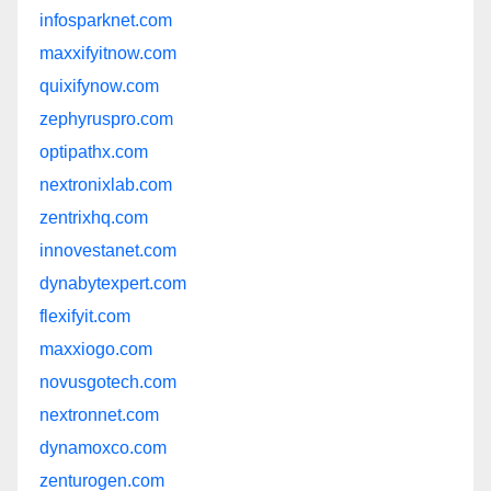
infosparknet.com
maxxifyitnow.com
quixifynow.com
zephyruspro.com
optipathx.com
nextronixlab.com
zentrixhq.com
innovestanet.com
dynabytexpert.com
flexifyit.com
maxxiogo.com
novusgotech.com
nextronnet.com
dynamoxco.com
zenturogen.com