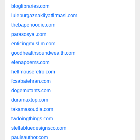
bloglibraries.com
luleburgaznakliyatfirmasi.com
thebapehoodie.com
parasosyal.com
enticingmuslim.com
goodhealthsoundwealth.com
elenapoems.com
hellmouseretro.com
fcsabatehran.com
dogemutants.com
duramaxtop.com
takamasoudia.com
twdoingthings.com
stellabluedesignsco.com
paulsauthor.com