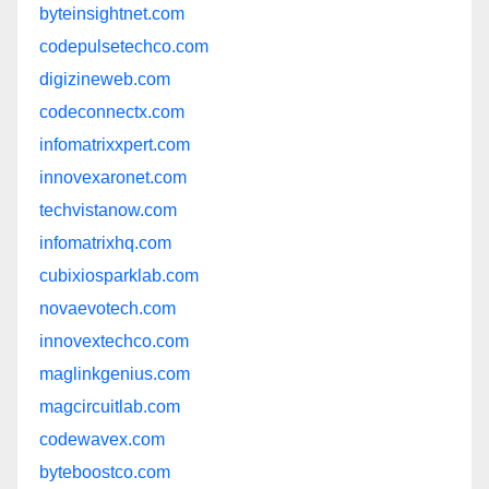
byteinsightnet.com
codepulsetechco.com
digizineweb.com
codeconnectx.com
infomatrixxpert.com
innovexaronet.com
techvistanow.com
infomatrixhq.com
cubixiosparklab.com
novaevotech.com
innovextechco.com
maglinkgenius.com
magcircuitlab.com
codewavex.com
byteboostco.com