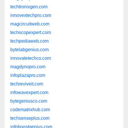
techtronixgen.com
innovextechpro.com
magcircuitweb.com
techscopexpert.com
techpediaweb.com
bytelabgenius.com
innovatetechco.com
magdynopro.com
infoplazapro.com
techreviveit.com
infowavexpert.com
bytegeniusco.com
codematrixhub.com
techsenseplus.com
infoboostgenius.com