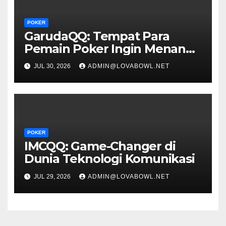
POKER
GarudaQQ: Tempat Para
Pemain Poker Ingin Menang
Besar
JUL 30, 2026
ADMIN@LOVABOWL.NET
POKER
IMCQQ: Game-Changer di
Dunia Teknologi Komunikasi
JUL 29, 2026
ADMIN@LOVABOWL.NET