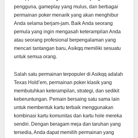
pengguna, gameplay yang mulus, dan berbagai
permainan poker menarik yang akan menghibur
Anda selama berjam-jam. Baik Anda seorang
pemula yang ingin mengasah keterampilan Anda
atau seorang profesional berpengalaman yang
mencari tantangan baru, Asikqq memiliki sesuatu
untuk semua orang.
Salah satu permainan terpopuler di Asikqq adalah
Texas Hold’em, permainan poker klasik yang
membutuhkan keterampilan, strategi, dan sedikit
keberuntungan. Pemain bersaing satu sama lain
untuk membentuk kartu terbaik menggunakan
kombinasi kartu komunitas dan kartu hole mereka
sendiri. Dengan beragam meja dan taruhan yang
tersedia, Anda dapat memilih permainan yang