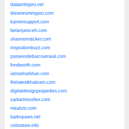
dataentrypro.net
dreamrummypro.com
kaiminsupport.com
belanjareceh.com
shannonsticker.com
insprationbuzz.com
passeiodebarcoarraial.com
fondworth.com
iamseharkhan.com
thelatestkhabrain.com
digitaldesignproperties.com
sarkariresultex.com
mealizo.com
barknpaws.net
cellostore.info