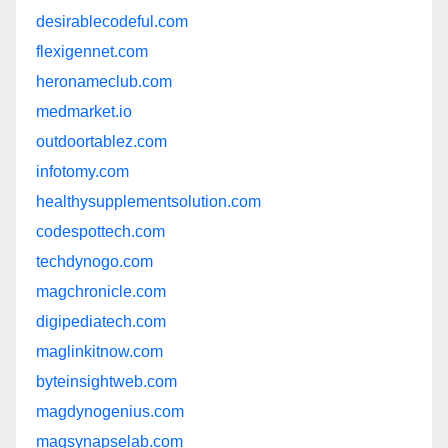
desirablecodeful.com
flexigennet.com
heronameclub.com
medmarket.io
outdoortablez.com
infotomy.com
healthysupplementsolution.com
codespottech.com
techdynogo.com
magchronicle.com
digipediatech.com
maglinkitnow.com
byteinsightweb.com
magdynogenius.com
magsynapselab.com