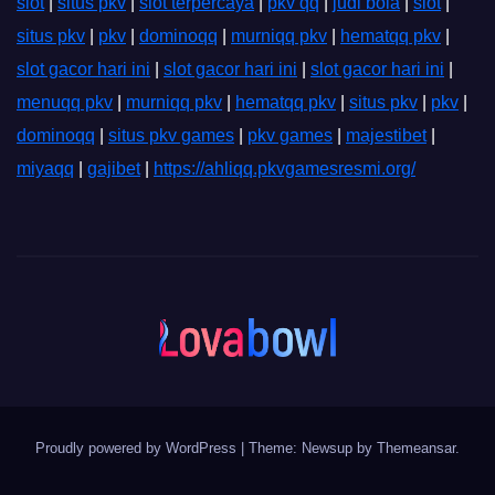
slot
|
situs pkv
|
slot terpercaya
|
pkv qq
|
judi bola
|
slot
|
situs pkv
|
pkv
|
dominoqq
|
murniqq pkv
|
hematqq pkv
|
slot gacor hari ini
|
slot gacor hari ini
|
slot gacor hari ini
|
menuqq pkv
|
murniqq pkv
|
hematqq pkv
|
situs pkv
|
pkv
|
dominoqq
|
situs pkv games
|
pkv games
|
majestibet
|
miyaqq
|
gajibet
|
https://ahliqq.pkvgamesresmi.org/
Proudly powered by WordPress
|
Theme: Newsup by
Themeansar
.