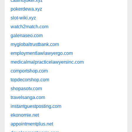
casinojoker.xyz
pokerdewa.xyz
slot-wiki.xyz
watch2match.com
galenaseo.com
myglobaltrustbank.com
employmentlawlawyergo.com
medicalmalpracticelawyersinc.com
comportshop.com
topdecorshop.com
shopasotv.com
travelsanga.com
instantguestposting.com
ekonomie.net
appointmentplus.net