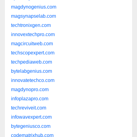
magdynogenius.com
magsynapselab.com
techtronixgen.com
innovextechpro.com
magcircuitweb.com
techscopexpert.com
techpediaweb.com
bytelabgenius.com
innovatetechco.com
magdynopro.com
infoplazapro.com
techreviveit.com
infowavexpert.com
bytegeniusco.com
codematrixhub.com