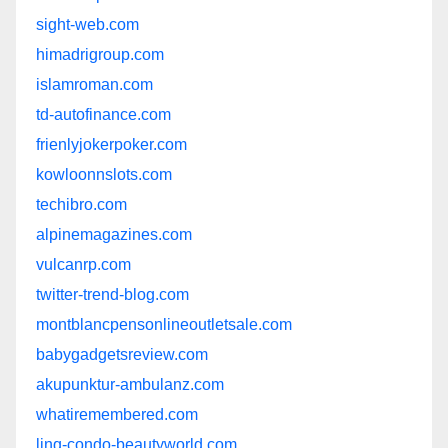
sight-web.com
himadrigroup.com
islamroman.com
td-autofinance.com
frienlyjokerpoker.com
kowloonnslots.com
techibro.com
alpinemagazines.com
vulcanrp.com
twitter-trend-blog.com
montblancpensonlineoutletsale.com
babygadgetsreview.com
akupunktur-ambulanz.com
whatiremembered.com
linq-condo-beautyworld.com