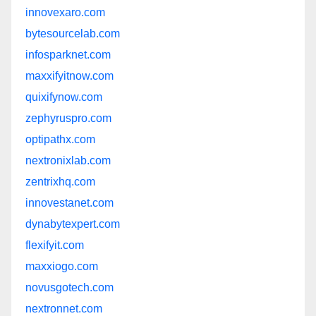
innovexaro.com
bytesourcelab.com
infosparknet.com
maxxifyitnow.com
quixifynow.com
zephyruspro.com
optipathx.com
nextronixlab.com
zentrixhq.com
innovestanet.com
dynabytexpert.com
flexifyit.com
maxxiogo.com
novusgotech.com
nextronnet.com