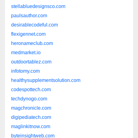
stellabluedesignsco.com
paulsauthor.com
desirablecodeful.com
flexigennet.com
heronameclub.com
medmarket.io
outdoortablez.com
infotomy.com
healthysupplementsolution.com
codespottech.com
techdynogo.com
magchronicle.com
digipediatech.com
maglinkitnow.com
byteinsightweb.com