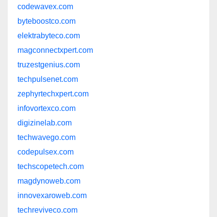
codewavex.com
byteboostco.com
elektrabyteco.com
magconnectxpert.com
truzestgenius.com
techpulsenet.com
zephyrtechxpert.com
infovortexco.com
digizinelab.com
techwavego.com
codepulsex.com
techscopetech.com
magdynoweb.com
innovexaroweb.com
techreviveco.com