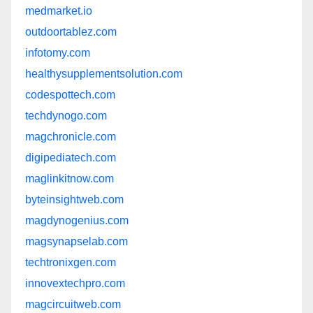
medmarket.io
outdoortablez.com
infotomy.com
healthysupplementsolution.com
codespottech.com
techdynogo.com
magchronicle.com
digipediatech.com
maglinkitnow.com
byteinsightweb.com
magdynogenius.com
magsynapselab.com
techtronixgen.com
innovextechpro.com
magcircuitweb.com