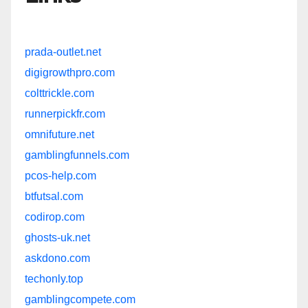
prada-outlet.net
digigrowthpro.com
colttrickle.com
runnerpickfr.com
omnifuture.net
gamblingfunnels.com
pcos-help.com
btfutsal.com
codirop.com
ghosts-uk.net
askdono.com
techonly.top
gamblingcompete.com