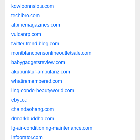
kowloonnslots.com
techibro.com
alpinemagazines.com
vulcanrp.com
twitter-trend-blog.com
montblancpensonlineoutletsale.com
babygadgetsreview.com
akupunktur-ambulanz.com
whatiremembered.com
linq-condo-beautyworld.com
ebyt.cc
chaindaohang.com
drmarkbuddha.com
lg-air-conditioning-maintenance.com
infoorator.com