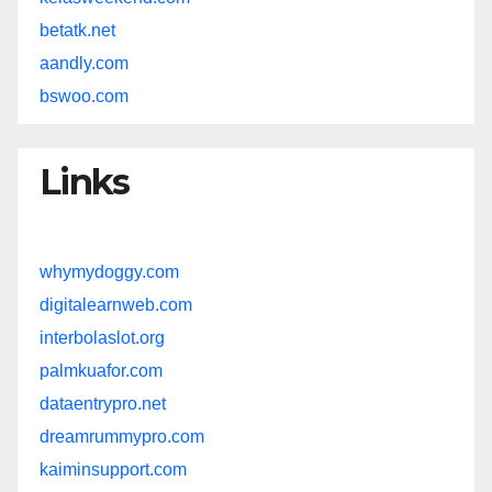
betatk.net
aandly.com
bswoo.com
Links
whymydoggy.com
digitalearnweb.com
interbolaslot.org
palmkuafor.com
dataentrypro.net
dreamrummypro.com
kaiminsupport.com