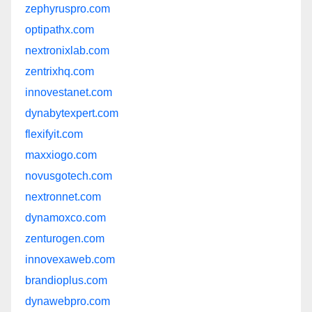
zephyruspro.com
optipathx.com
nextronixlab.com
zentrixhq.com
innovestanet.com
dynabytexpert.com
flexifyit.com
maxxiogo.com
novusgotech.com
nextronnet.com
dynamoxco.com
zenturogen.com
innovexaweb.com
brandioplus.com
dynawebpro.com