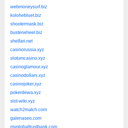
webmoneysurf.biz
kolohebluet.biz
shootermask.biz
busterwheel.biz
shelfari.net
casinorussia.xyz
slotumcasino.xyz
casinoglamour.xyz
casinodollars.xyz
casinojoker.xyz
pokerdewa.xyz
slot-wiki.xyz
watch2match.com
galenaseo.com
myglobaltrustbank.com