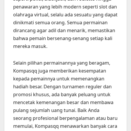
penawaran yang lebih modern seperti slot dan
olahraga virtual, selalu ada sesuatu yang dapat
dinikmati semua orang. Semua permainan
dirancang agar adil dan menarik, memastikan
bahwa pemain bersenang-senang setiap kali
mereka masuk.
Selain pilihan permainannya yang beragam,
Kompasqq juga memberikan kesempatan
kepada pemainnya untuk memenangkan
hadiah besar. Dengan turnamen reguler dan
promosi khusus, ada banyak peluang untuk
mencetak kemenangan besar dan membawa
pulang sejumlah uang tunai. Baik Anda
seorang profesional berpengalaman atau baru
memulai, Kompasqq menawarkan banyak cara