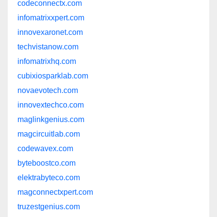
codeconnectx.com
infomatrixxpert.com
innovexaronet.com
techvistanow.com
infomatrixhq.com
cubixiosparklab.com
novaevotech.com
innovextechco.com
maglinkgenius.com
magcircuitlab.com
codewavex.com
byteboostco.com
elektrabyteco.com
magconnectxpert.com
truzestgenius.com