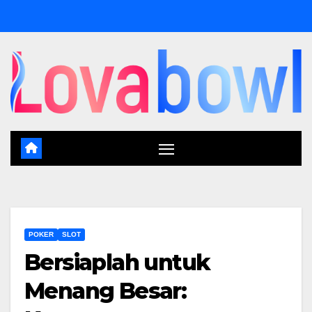
Skip
to
content
POKER
SLOT
Bersiaplah untuk
Menang Besar: