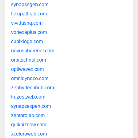
synapsegen.com
flexipathlab.com
vividushq.com
vortexaplus.com
cubixiogo.com
novuspherenet.com
orbitechnet.com
optiwavex.com
omnidynoco.com
zephyrtechhub.com
truzestweb.com
synapsexpert.com
zentarolab.com
quikbiznow.com
xceleroweb.com