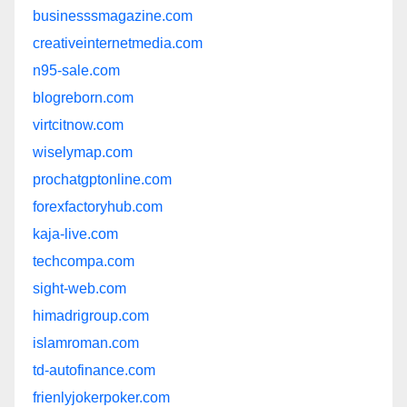
businesssmagazine.com
creativeinternetmedia.com
n95-sale.com
blogreborn.com
virtcitnow.com
wiselymap.com
prochatgptonline.com
forexfactoryhub.com
kaja-live.com
techcompa.com
sight-web.com
himadrigroup.com
islamroman.com
td-autofinance.com
frienlyjokerpoker.com