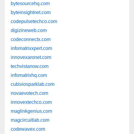
bytesourcehq.com
byteinsightnet.com
codepulsetechco.com
digizineweb.com
codeconnectx.com
infomatrixxpert.com
innovexaronet.com
techvistanow.com
infomatrixhq.com
cubixiosparklab.com
novaevotech.com
innovextechco.com
maglinkgenius.com
magcircuitlab.com
codewavex.com