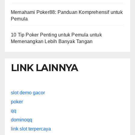
Memahami Poker88: Panduan Komprehensif untuk
Pemula
10 Tip Poker Penting untuk Pemula untuk
Memenangkan Lebih Banyak Tangan
LINK LAINNYA
slot demo gacor
poker
qq
dominoqq
link slot terpercaya