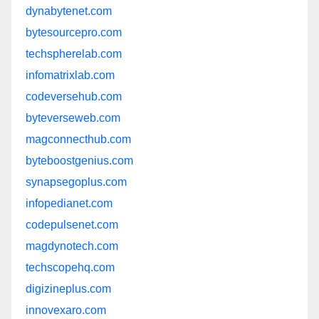
dynabytenet.com
bytesourcepro.com
techspherelab.com
infomatrixlab.com
codeversehub.com
byteverseweb.com
magconnecthub.com
byteboostgenius.com
synapsegoplus.com
infopedianet.com
codepulsenet.com
magdynotech.com
techscopehq.com
digizineplus.com
innovexaro.com