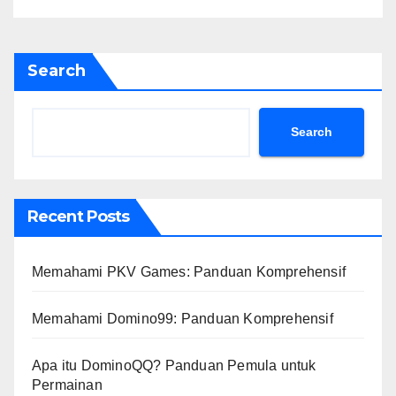
Search
Search
Recent Posts
Memahami PKV Games: Panduan Komprehensif
Memahami Domino99: Panduan Komprehensif
Apa itu DominoQQ? Panduan Pemula untuk
Permainan