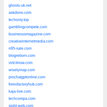
ghosts-uk.net
askdono.com
techonly.top
gamblingcompete.com
businesssmagazine.com
creativeinternetmedia.com
n95-sale.com
blogreborn.com
virtcitnow.com
wiselymap.com
prochatgptonline.com
forexfactoryhub.com
kaja-live.com
techcompa.com
sight-web.com