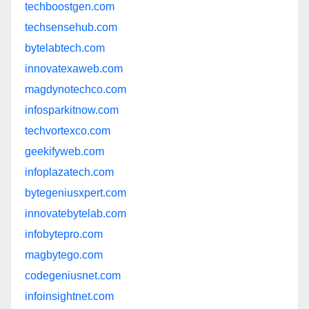
techboostgen.com
techsensehub.com
bytelabtech.com
innovatexaweb.com
magdynotechco.com
infosparkitnow.com
techvortexco.com
geekifyweb.com
infoplazatech.com
bytegeniusxpert.com
innovatebytelab.com
infobytepro.com
magbytego.com
codegeniusnet.com
infoinsightnet.com