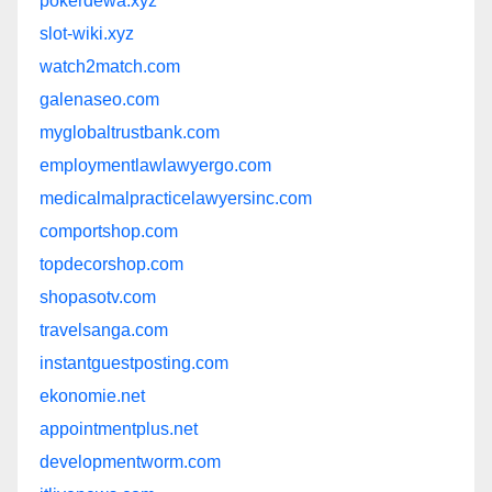
pokerdewa.xyz
slot-wiki.xyz
watch2match.com
galenaseo.com
myglobaltrustbank.com
employmentlawlawyergo.com
medicalmalpracticelawyersinc.com
comportshop.com
topdecorshop.com
shopasotv.com
travelsanga.com
instantguestposting.com
ekonomie.net
appointmentplus.net
developmentworm.com