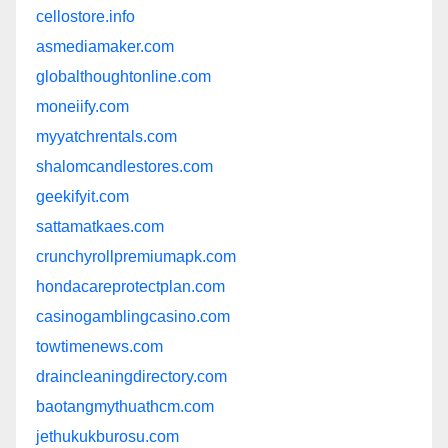
cellostore.info
asmediamaker.com
globalthoughtonline.com
moneiify.com
myyatchrentals.com
shalomcandlestores.com
geekifyit.com
sattamatkaes.com
crunchyrollpremiumapk.com
hondacareprotectplan.com
casinogamblingcasino.com
towtimenews.com
draincleaningdirectory.com
baotangmythuathcm.com
jethukukburosu.com