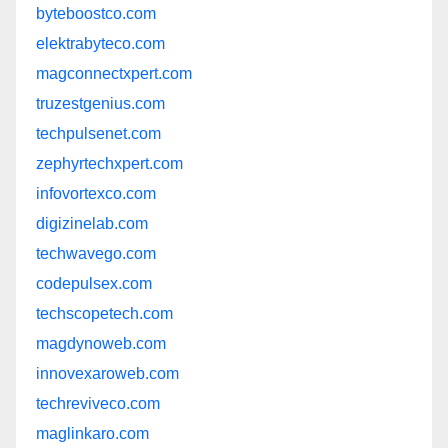
byteboostco.com
elektrabyteco.com
magconnectxpert.com
truzestgenius.com
techpulsenet.com
zephyrtechxpert.com
infovortexco.com
digizinelab.com
techwavego.com
codepulsex.com
techscopetech.com
magdynoweb.com
innovexaroweb.com
techreviveco.com
maglinkaro.com