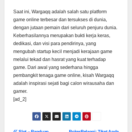
Saat ini, Wargaqq adalah salah satu platform
game online terbesar dan tersukses di dunia,
dengan jutaan pemain dari seluruh penjuru dunia.
Keberhasilannya merupakan bukti kerja keras,
dedikasi, dan visi para pendirinya, yang
mengubah startup kecil menjadi kerajaan game
melalui tekad dan hasrat yang kuat terhadap
game. Dari awal yang sederhana hingga
pembangkit tenaga game online, kisah Wargaqq
adalah inspirasi sejati bagi calon wirausaha dan
gamer.
[ad_2]
Slot – Panduan
PokerPelangi: Tiket Anda