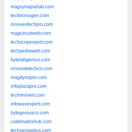
magsynapselab.com
techtronixgen.com
innovextechpro.com
magcircuitweb.com
techscopexpert.com
techpediaweb.com
bytelabgenius.com
innovatetechco.com
magdynopro.com
infoplazapro.com
techreviveit.com
infowavexpert.com
bytegeniusco.com
codematrixhub.com
techsenseplus.com