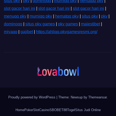
situs pkv
|
pkv
|
dominoqq
|
murniqq pkv
|
hematqq pkv
|
slot gacor hari ini
|
slot gacor hari ini
|
slot gacor hari ini
|
menuqq pkv
|
murniqq pkv
|
hematqq pkv
|
situs pkv
|
pkv
|
dominoqq
|
situs pkv games
|
pkv games
|
majestibet
|
miyaqq
|
gajibet
|
https://ahliqq.pkvgamesresmi.org/
Proudly powered by WordPress
|
Theme: Newsup by
Themeansar
.
Home
Poker
Slot
Casino
SBOBET88
Togel
Situs Judi Online