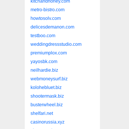
kitchandhoney.com
metro-bistro.com
howtosolv.com
delicesdemanon.com
testboo.com
weddingdressstudio.com
premiumplox.com
yayosbk.com
neilhardie.biz
webmoneysurf.biz
kolohebluet.biz
shootermask.biz
busterwheel.biz
shelfari.net
casinorussia.xyz