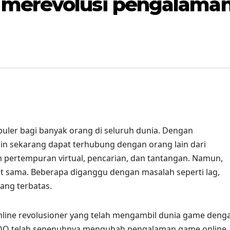
h merevolusi pengalama
puler bagi banyak orang di seluruh dunia. Dengan
in sekarang dapat terhubung dengan orang lain dari
m pertempuran virtual, pencarian, dan tantangan. Namun,
t sama. Beberapa diganggu dengan masalah seperti lag,
ang terbatas.
line revolusioner yang telah mengambil dunia game deng
iaQQ telah sepenuhnya mengubah pengalaman game online