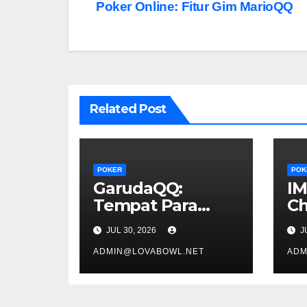
Poker Online: Fitur Gim MarioQQ
navigation
Related Post
POKER
POK
GarudaQQ:
IM
Tempat Para
Ch
Pemain Poker
Te
JUL 30, 2026
JU
Ingin Menang
Ko
Besar
ADMIN@LOVABOWL.NET
ADM