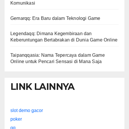
Komunikasi
Gemarqq: Era Baru dalam Teknologi Game
Legendaqq: Dimana Kegembiraan dan
Keberuntungan Bertabrakan di Dunia Game Online
Taipanqqasia: Nama Tepercaya dalam Game
Online untuk Pencari Sensasi di Mana Saja
LINK LAINNYA
slot demo gacor
poker
qq