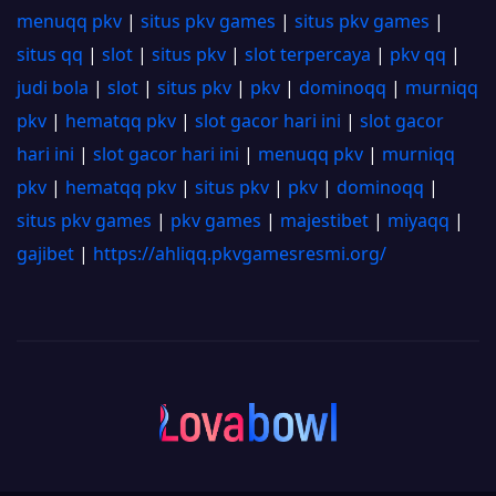
menuqq pkv
|
situs pkv games
|
situs pkv games
|
situs qq
|
slot
|
situs pkv
|
slot terpercaya
|
pkv qq
|
judi bola
|
slot
|
situs pkv
|
pkv
|
dominoqq
|
murniqq
pkv
|
hematqq pkv
|
slot gacor hari ini
|
slot gacor
hari ini
|
slot gacor hari ini
|
menuqq pkv
|
murniqq
pkv
|
hematqq pkv
|
situs pkv
|
pkv
|
dominoqq
|
situs pkv games
|
pkv games
|
majestibet
|
miyaqq
|
gajibet
|
https://ahliqq.pkvgamesresmi.org/