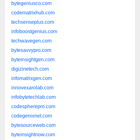
bytegeniusco.com
codematrixhub.com
techsenseplus.com
infoboostgenius.com
techwavegen.com
bytesavvypro.com
byteinsightgen.com
digizinetech.com
infomatrixgen.com
innovexarolab.com
infobytetechlab.com
codespherepro.com
codegenixnet.com
bytesourceweb.com
byteinsightnow.com