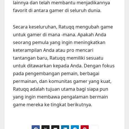
lainnya dan telah membantu menjadikannya
favorit di antara gamer di seluruh dunia.
Secara keseluruhan, Ratuqq mengubah game
untuk gamer di mana -mana. Apakah Anda
seorang pemula yang ingin meningkatkan
keterampilan Anda atau pro mencari
tantangan baru, Ratuqq memiliki sesuatu
untuk ditawarkan kepada Anda. Dengan fokus
pada pengembangan pemain, berbagai
permainan, dan komunitas gamer yang kuat,
Ratuqq adalah tujuan utama bagi siapa pun
yang ingin membawa pengalaman bermain
game mereka ke tingkat berikutnya.