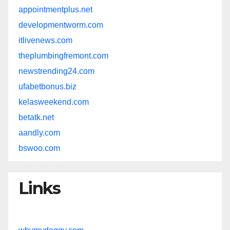
appointmentplus.net
developmentworm.com
itlivenews.com
theplumbingfremont.com
newstrending24.com
ufabetbonus.biz
kelasweekend.com
betatk.net
aandly.com
bswoo.com
Links