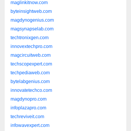
maglinkitnow.com
byteinsightweb.com
magdynogenius.com
magsynapselab.com
techtronixgen.com
innovextechpro.com
magcircuitweb.com
techscopexpert.com
techpediaweb.com
bytelabgenius.com
innovatetechco.com
magdynopro.com
infoplazapro.com
techreviveit.com
infowavexpert.com