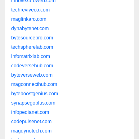
innovexaroweb.com
techreviveco.com
maglinkaro.com
dynabytenet.com
bytesourcepro.com
techspherelab.com
infomatrixlab.com
codeversehub.com
byteverseweb.com
magconnecthub.com
byteboostgenius.com
synapsegoplus.com
infopedianet.com
codepulsenet.com
magdynotech.com