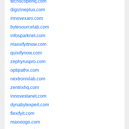
techscopehq.com
digizineplus.com
innovexaro.com
bytesourcelab.com
infosparknet.com
maxxifyitnow.com
quixifynow.com
zephyruspro.com
optipathx.com
nextronixlab.com
zentrixhq.com
innovestanet.com
dynabytexpert.com
flexifyit.com
maxxiogo.com