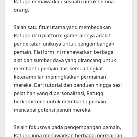
Ratuqq menawarkan sesuatu untuk semua
orang.
Salah satu fitur utama yang membedakan
Ratuqq dari platform game lainnya adalah
pendekatan uniknya untuk pengembangan
pemain. Platform ini menawarkan berbagai
alat dan sumber daya yang dirancang untuk
membantu pemain dari semua tingkat
keterampilan meningkatkan permainan
mereka. Dari tutorial dan panduan hingga sesi
pelatihan yang dipersonalisasi, Ratuqq
berkomitmen untuk membantu pemain
mencapai potensi penuh mereka.
Selain fokusnya pada pengembangan pemain,
Ratuqq juga menawarkan berbagai permainan