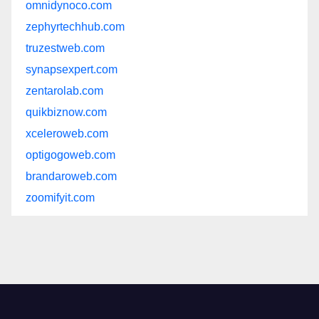
omnidynoco.com
zephyrtechhub.com
truzestweb.com
synapsexpert.com
zentarolab.com
quikbiznow.com
xceleroweb.com
optigogoweb.com
brandaroweb.com
zoomifyit.com