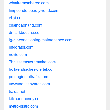
whatiremembered.com
linq-condo-beautyworld.com
ebyt.cc
chaindaohang.com
drmarkbuddha.com
lg-air-conditioning-maintenance.com
infoorator.com
novte.com
7hpizzaeasternmarket.com
hollaendisches-viertel.com
proengine-ultra24.com
lifewithoutlanyards.com
traida.net
kitchandhoney.com
metro-bistro.com