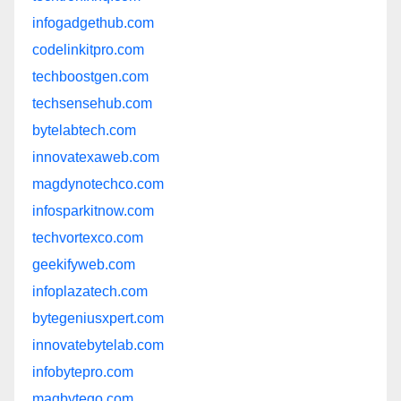
infogadgethub.com
codelinkitpro.com
techboostgen.com
techsensehub.com
bytelabtech.com
innovatexaweb.com
magdynotechco.com
infosparkitnow.com
techvortexco.com
geekifyweb.com
infoplazatech.com
bytegeniusxpert.com
innovatebytelab.com
infobytepro.com
magbytego.com