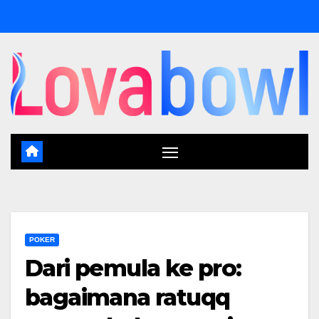
Skip
to
content
POKER
Dari pemula ke pro:
bagaimana ratuqq