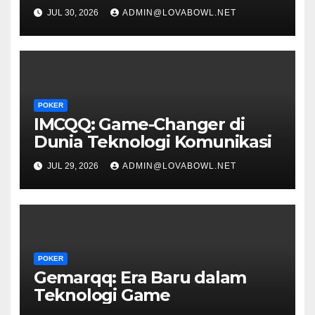
Besar
JUL 30, 2026
ADMIN@LOVABOWL.NET
POKER
IMCQQ: Game-Changer di
Dunia Teknologi Komunikasi
JUL 29, 2026
ADMIN@LOVABOWL.NET
POKER
Gemarqq: Era Baru dalam
Teknologi Game