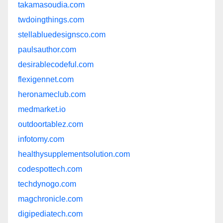
takamasoudia.com
twdoingthings.com
stellabluedesignsco.com
paulsauthor.com
desirablecodeful.com
flexigennet.com
heronameclub.com
medmarket.io
outdoortablez.com
infotomy.com
healthysupplementsolution.com
codespottech.com
techdynogo.com
magchronicle.com
digipediatech.com