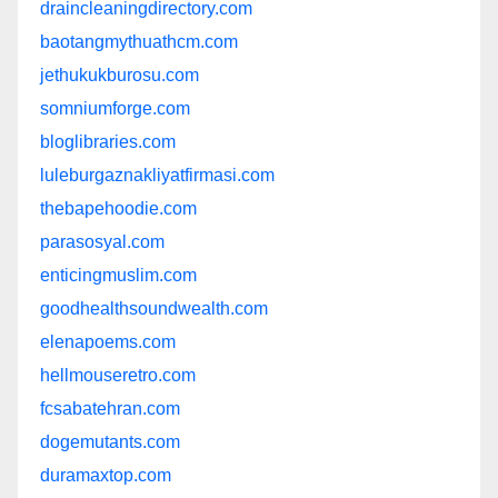
draincleaningdirectory.com
baotangmythuathcm.com
jethukukburosu.com
somniumforge.com
bloglibraries.com
luleburgaznakliyatfirmasi.com
thebapehoodie.com
parasosyal.com
enticingmuslim.com
goodhealthsoundwealth.com
elenapoems.com
hellmouseretro.com
fcsabatehran.com
dogemutants.com
duramaxtop.com