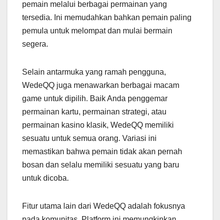
pemain melalui berbagai permainan yang
tersedia. Ini memudahkan bahkan pemain paling
pemula untuk melompat dan mulai bermain
segera.
Selain antarmuka yang ramah pengguna,
WedeQQ juga menawarkan berbagai macam
game untuk dipilih. Baik Anda penggemar
permainan kartu, permainan strategi, atau
permainan kasino klasik, WedeQQ memiliki
sesuatu untuk semua orang. Variasi ini
memastikan bahwa pemain tidak akan pernah
bosan dan selalu memiliki sesuatu yang baru
untuk dicoba.
Fitur utama lain dari WedeQQ adalah fokusnya
pada komunitas. Platform ini memungkinkan