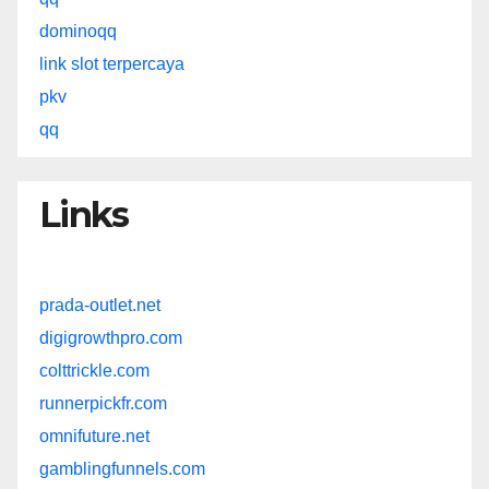
dominoqq
link slot terpercaya
pkv
qq
Links
prada-outlet.net
digigrowthpro.com
colttrickle.com
runnerpickfr.com
omnifuture.net
gamblingfunnels.com