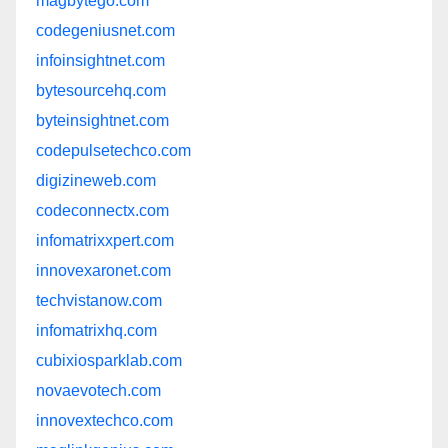
magbytego.com
codegeniusnet.com
infoinsightnet.com
bytesourcehq.com
byteinsightnet.com
codepulsetechco.com
digizineweb.com
codeconnectx.com
infomatrixxpert.com
innovexaronet.com
techvistanow.com
infomatrixhq.com
cubixiosparklab.com
novaevotech.com
innovextechco.com