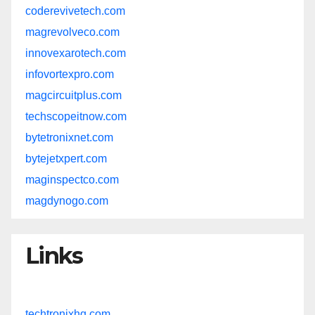
coderevivetech.com
magrevolveco.com
innovexarotech.com
infovortexpro.com
magcircuitplus.com
techscopeitnow.com
bytetronixnet.com
bytejetxpert.com
maginspectco.com
magdynogo.com
Links
techtronixhq.com