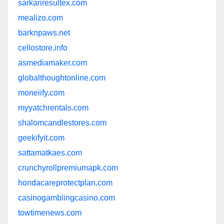
sarkariresultex.com
mealizo.com
barknpaws.net
cellostore.info
asmediamaker.com
globalthoughtonline.com
moneiify.com
myyatchrentals.com
shalomcandlestores.com
geekifyit.com
sattamatkaes.com
crunchyrollpremiumapk.com
hondacareprotectplan.com
casinogamblingcasino.com
towtimenews.com