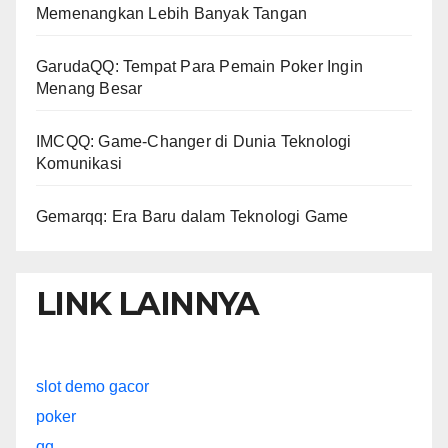
Memenangkan Lebih Banyak Tangan
GarudaQQ: Tempat Para Pemain Poker Ingin
Menang Besar
IMCQQ: Game-Changer di Dunia Teknologi
Komunikasi
Gemarqq: Era Baru dalam Teknologi Game
LINK LAINNYA
slot demo gacor
poker
qq