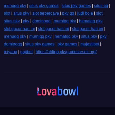
menuqq pkv
|
situs pkv games
|
situs pkv games
|
situs qq
|
slot
|
situs pkv
|
slot terpercaya
|
pkv qq
|
judi bola
|
slot
|
situs pkv
|
pkv
|
dominoqq
|
murniqq pkv
|
hematqq pkv
|
slot gacor hari ini
|
slot gacor hari ini
|
slot gacor hari ini
|
menuqq pkv
|
murniqq pkv
|
hematqq pkv
|
situs pkv
|
pkv
|
dominoqq
|
situs pkv games
|
pkv games
|
majestibet
|
miyaqq
|
gajibet
|
https://ahliqq.pkvgamesresmi.org/