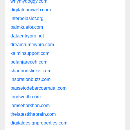
whymydoggy.com
digitalearnweb.com
interbolaslot.org
palmkuafor.com
dataentrypro.net
dreamrummypro.com
kaiminsupport.com
belanjareceh.com
shannonsticker.com
insprationbuzz.com
passeiodebarcoarraial.com
fondworth.com
iamseharkhan.com
thelatestkhabrain.com
digitaldesignproperties.com