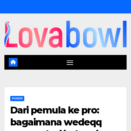
Skip
to
content
POKER
Dari pemula ke pro:
bagaimana wedeqq