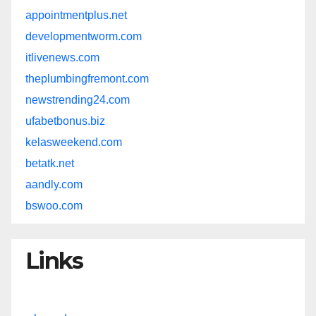
appointmentplus.net
developmentworm.com
itlivenews.com
theplumbingfremont.com
newstrending24.com
ufabetbonus.biz
kelasweekend.com
betatk.net
aandly.com
bswoo.com
Links