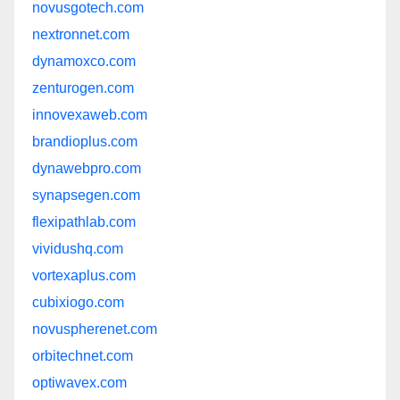
novusgotech.com
nextronnet.com
dynamoxco.com
zenturogen.com
innovexaweb.com
brandioplus.com
dynawebpro.com
synapsegen.com
flexipathlab.com
vividushq.com
vortexaplus.com
cubixiogo.com
novuspherenet.com
orbitechnet.com
optiwavex.com