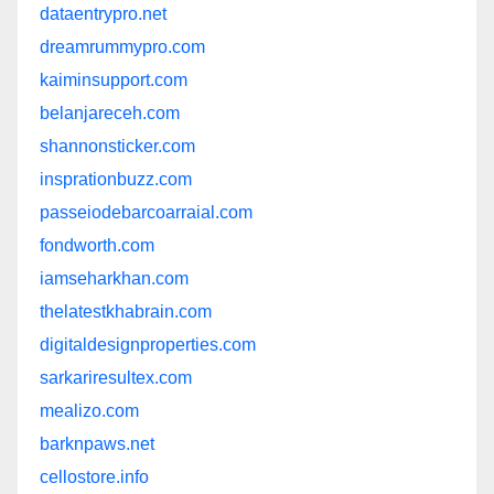
dataentrypro.net
dreamrummypro.com
kaiminsupport.com
belanjareceh.com
shannonsticker.com
insprationbuzz.com
passeiodebarcoarraial.com
fondworth.com
iamseharkhan.com
thelatestkhabrain.com
digitaldesignproperties.com
sarkariresultex.com
mealizo.com
barknpaws.net
cellostore.info