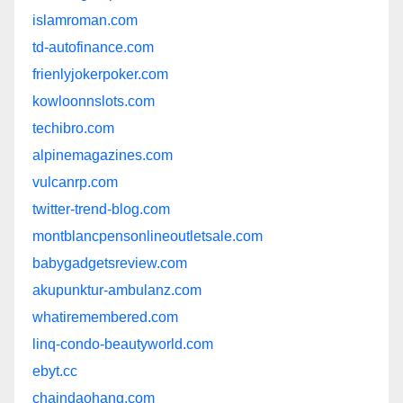
islamroman.com
td-autofinance.com
frienlyjokerpoker.com
kowloonnslots.com
techibro.com
alpinemagazines.com
vulcanrp.com
twitter-trend-blog.com
montblancpensonlineoutletsale.com
babygadgetsreview.com
akupunktur-ambulanz.com
whatiremembered.com
linq-condo-beautyworld.com
ebyt.cc
chaindaohang.com