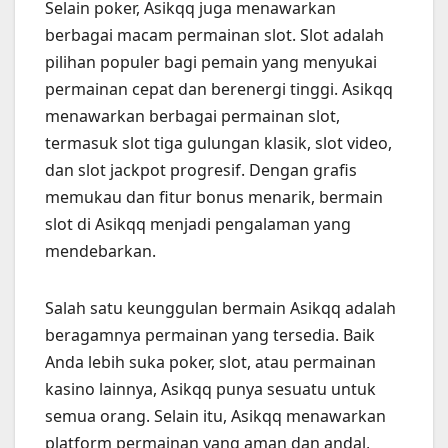
Selain poker, Asikqq juga menawarkan
berbagai macam permainan slot. Slot adalah
pilihan populer bagi pemain yang menyukai
permainan cepat dan berenergi tinggi. Asikqq
menawarkan berbagai permainan slot,
termasuk slot tiga gulungan klasik, slot video,
dan slot jackpot progresif. Dengan grafis
memukau dan fitur bonus menarik, bermain
slot di Asikqq menjadi pengalaman yang
mendebarkan.
Salah satu keunggulan bermain Asikqq adalah
beragamnya permainan yang tersedia. Baik
Anda lebih suka poker, slot, atau permainan
kasino lainnya, Asikqq punya sesuatu untuk
semua orang. Selain itu, Asikqq menawarkan
platform permainan yang aman dan andal,