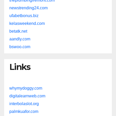
theplumbingfremont.com
newstrending24.com
ufabetbonus.biz
kelasweekend.com
betatk.net
aandly.com
bswoo.com
Links
whymydoggy.com
digitalearnweb.com
interbolaslot.org
palmkuafor.com