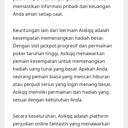
memastikan informasi pribadi dan keuangan
Anda aman setiap saat.
Keuntungan lain dari bermain Asikqq adalah
kesempatan memenangkan hadiah besar.
Dengan slot jackpot progresif dan permainan
poker taruhan tinggi, Asikqq menawarkan
pemain kesempatan untuk memenangkan
hadiah uang tunai yang besar. Apakah Anda
seorang pemain biasa yang mencari hiburan
atau penjudi serius yang ingin menang besar,
Asikqq memiliki permainan dan hadiah yang
sesuai dengan kebutuhan Anda.
Secara keseluruhan, Asikqq adalah platform
perjudian online fantastis yang menawarkan