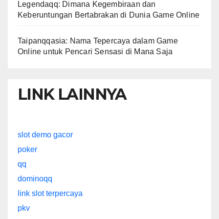
Legendaqq: Dimana Kegembiraan dan
Keberuntungan Bertabrakan di Dunia Game Online
Taipanqqasia: Nama Tepercaya dalam Game
Online untuk Pencari Sensasi di Mana Saja
LINK LAINNYA
slot demo gacor
poker
qq
dominoqq
link slot terpercaya
pkv