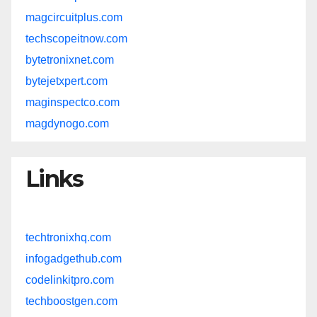
magcircuitplus.com
techscopeitnow.com
bytetronixnet.com
bytejetxpert.com
maginspectco.com
magdynogo.com
Links
techtronixhq.com
infogadgethub.com
codelinkitpro.com
techboostgen.com