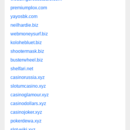
premiumplox.com
yayosbk.com
neilhardie.biz
webmoneysurf.biz
kolohebluet.biz
shootermask.biz
busterwheel.biz
shelfari.net
casinorussia.xyz
slotumcasino.xyz
casinoglamour.xyz
casinodollars.xyz
casinojoker.xyz
pokerdewa.xyz
slot-wiki.xyz