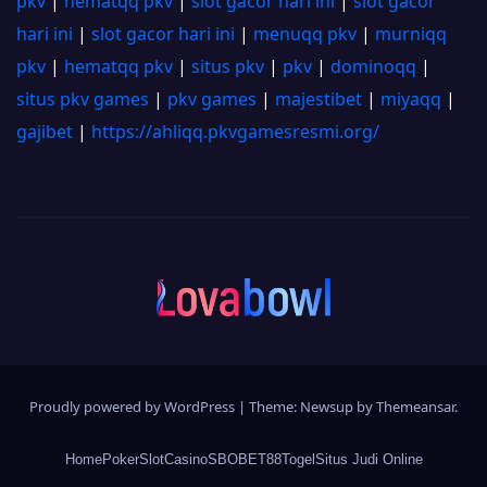
pkv
|
hematqq pkv
|
slot gacor hari ini
|
slot gacor
hari ini
|
slot gacor hari ini
|
menuqq pkv
|
murniqq
pkv
|
hematqq pkv
|
situs pkv
|
pkv
|
dominoqq
|
situs pkv games
|
pkv games
|
majestibet
|
miyaqq
|
gajibet
|
https://ahliqq.pkvgamesresmi.org/
Proudly powered by WordPress
|
Theme: Newsup by
Themeansar
.
Home
Poker
Slot
Casino
SBOBET88
Togel
Situs Judi Online