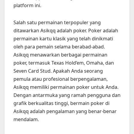
platform ini.
Salah satu permainan terpopuler yang
ditawarkan Asikqq adalah poker. Poker adalah
permainan kartu klasik yang telah dinikmati
oleh para pemain selama berabad-abad.
Asikqq menawarkan berbagai permainan
poker, termasuk Texas Hold’em, Omaha, dan
Seven Card Stud. Apakah Anda seorang
pemula atau profesional berpengalaman,
Asikqq memiliki permainan poker untuk Anda.
Dengan antarmuka yang ramah pengguna dan
grafik berkualitas tinggi, bermain poker di
Asikqq adalah pengalaman yang benar-benar
mendalam.