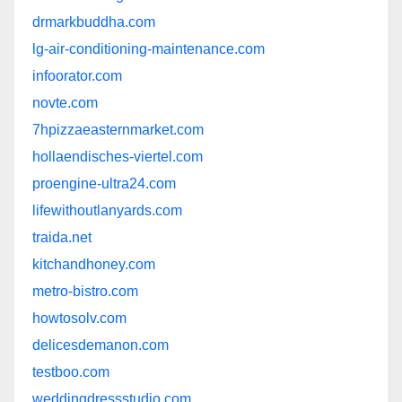
drmarkbuddha.com
lg-air-conditioning-maintenance.com
infoorator.com
novte.com
7hpizzaeasternmarket.com
hollaendisches-viertel.com
proengine-ultra24.com
lifewithoutlanyards.com
traida.net
kitchandhoney.com
metro-bistro.com
howtosolv.com
delicesdemanon.com
testboo.com
weddingdressstudio.com