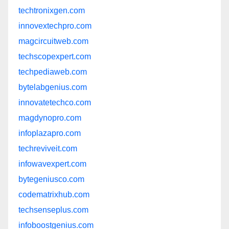
techtronixgen.com
innovextechpro.com
magcircuitweb.com
techscopexpert.com
techpediaweb.com
bytelabgenius.com
innovatetechco.com
magdynopro.com
infoplazapro.com
techreviveit.com
infowavexpert.com
bytegeniusco.com
codematrixhub.com
techsenseplus.com
infoboostgenius.com