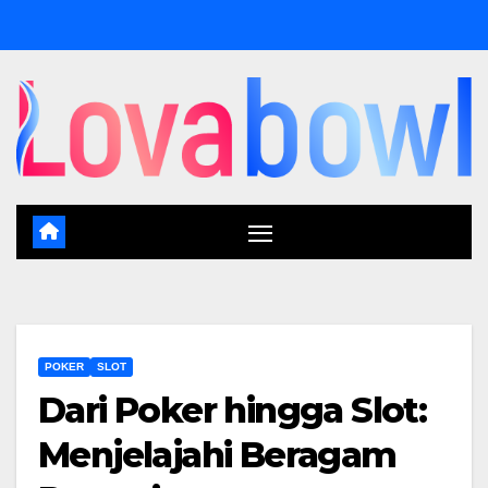
Skip
to
content
POKER
SLOT
Dari Poker hingga Slot:
Menjelajahi Beragam