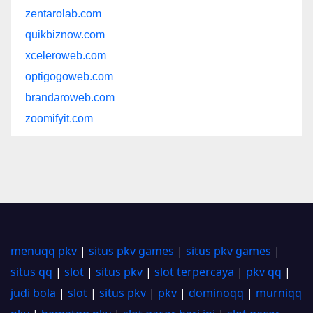
zentarolab.com
quikbiznow.com
xceleroweb.com
optigogoweb.com
brandaroweb.com
zoomifyit.com
menuqq pkv
|
situs pkv games
|
situs pkv games
|
situs qq
|
slot
|
situs pkv
|
slot terpercaya
|
pkv qq
|
judi bola
|
slot
|
situs pkv
|
pkv
|
dominoqq
|
murniqq