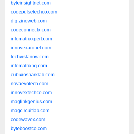
byteinsightnet.com
codepulsetechco.com
digizineweb.com
codeconnectx.com
infomatrixxpert.com
innovexaronet.com
techvistanow.com
infomatrixhq.com
cubixiosparklab.com
novaevotech.com
innovextechco.com
maglinkgenius.com
magcircuitlab.com
codewavex.com
byteboostco.com