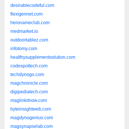
desirablecodeful.com
flexigennet.com
heronameclub.com
medmarket.io
outdoortablez.com
infotomy.com
healthysupplementsolution.com
codespottech.com
techdynogo.com
magchronicle.com
digipediatech.com
maglinkitnow.com
byteinsightweb.com
magdynogenius.com
magsynapselab.com