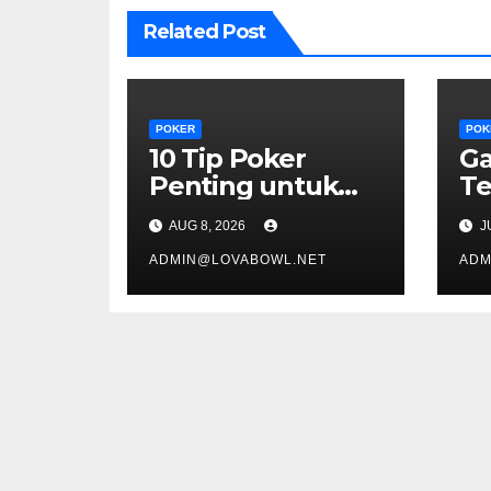
Related Post
POKER
POK
10 Tip Poker
Ga
Penting untuk
Te
Pemula untuk
Pe
AUG 8, 2026
JU
Memenangkan
In
Lebih Banyak
ADMIN@LOVABOWL.NET
Be
ADM
Tangan