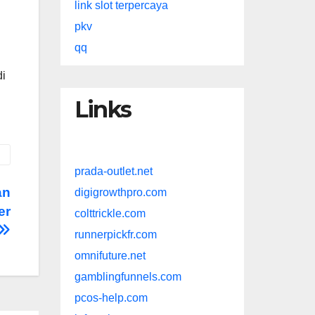
link slot terpercaya
pkv
qq
di
Links
prada-outlet.net
an
digigrowthpro.com
er
colttrickle.com
runnerpickfr.com
omnifuture.net
gamblingfunnels.com
pcos-help.com