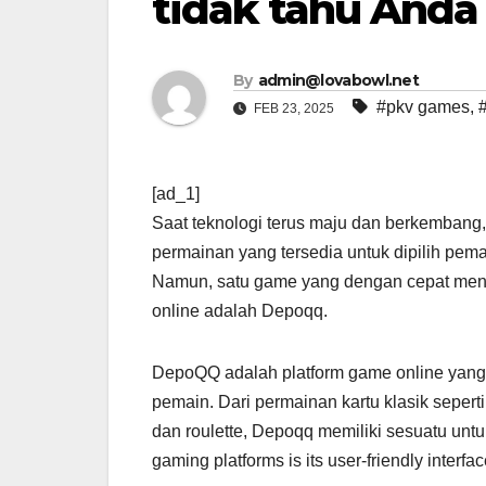
tidak tahu Anda
By
admin@lovabowl.net
#pkv games
,
#
FEB 23, 2025
[ad_1]
Saat teknologi terus maju dan berkembang,
permainan yang tersedia untuk dipilih pe
Namun, satu game yang dengan cepat men
online adalah Depoqq.
DepoQQ adalah platform game online yang
pemain. Dari permainan kartu klasik sepert
dan roulette, Depoqq memiliki sesuatu unt
gaming platforms is its user-friendly inter