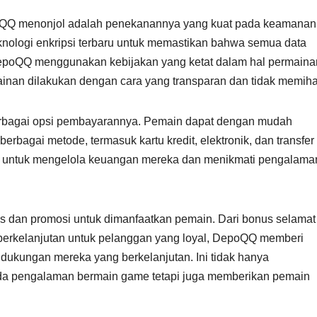
poQQ menonjol adalah penekanannya yang kuat pada keamanan
knologi enkripsi terbaru untuk memastikan bahwa semua data
 DepoQQ menggunakan kebijakan yang ketat dalam hal permaina
nan dilakukan dengan cara yang transparan dan tidak memiha
berbagai opsi pembayarannya. Pemain dapat dengan mudah
bagai metode, termasuk kartu kredit, elektronik, dan transfer
in untuk mengelola keuangan mereka dan menikmati pengalama
dan promosi untuk dimanfaatkan pemain. Dari bonus selamat
berkelanjutan untuk pelanggan yang loyal, DepoQQ memberi
ukungan mereka yang berkelanjutan. Ini tidak hanya
da pengalaman bermain game tetapi juga memberikan pemain