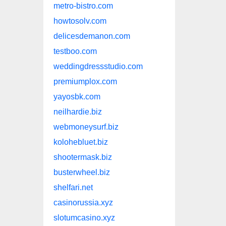
metro-bistro.com
howtosolv.com
delicesdemanon.com
testboo.com
weddingdressstudio.com
premiumplox.com
yayosbk.com
neilhardie.biz
webmoneysurf.biz
kolohebluet.biz
shootermask.biz
busterwheel.biz
shelfari.net
casinorussia.xyz
slotumcasino.xyz