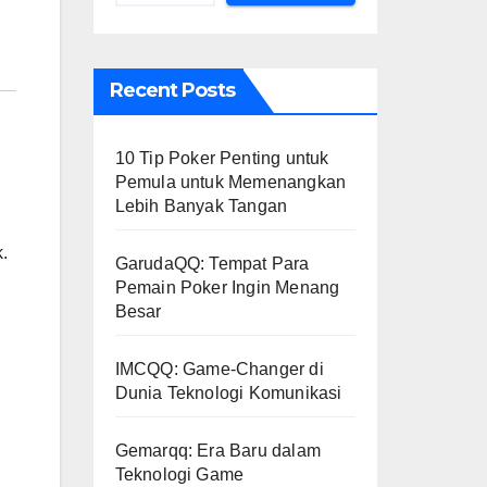
Recent Posts
10 Tip Poker Penting untuk
Pemula untuk Memenangkan
Lebih Banyak Tangan
.
GarudaQQ: Tempat Para
Pemain Poker Ingin Menang
Besar
IMCQQ: Game-Changer di
Dunia Teknologi Komunikasi
Gemarqq: Era Baru dalam
Teknologi Game