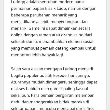
Ludoqq adalah sentuhan modern pada
permainan papan klasik Ludo, namun dengan
beberapa perubahan menarik yang
menjadikannya lebih menyenangkan dan
menarik. Game ini dapat dimainkan secara
online dengan teman atau orang asing dari
seluruh dunia, menambahkan elemen sosial
yang membuat pemain datang kembali untuk
menonton lebih banyak lagi.
Salah satu alasan mengapa Ludoqq menjadi
begitu populer adalah kesederhanaannya.
Aturannya mudah dimengerti, sehingga dapat
diakses bahkan oleh gamer paling kasual
sekalipun. Para pemain bergiliran melempar
dadu dan menggerakkan bidak mereka di
sekitar papan, mencoba mencapai garis finis