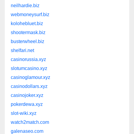
neilhardie.biz
webmoneysurf.biz
kolohebluet.biz
shootermask.biz
busterwheel.biz
shelfari.net
casinorussia.xyz
slotumcasino.xyz
casinoglamour.xyz
casinodollars.xyz
casinojoker.xyz
pokerdewa.xyz
slot-wiki.xyz
watch2match.com
galenaseo.com