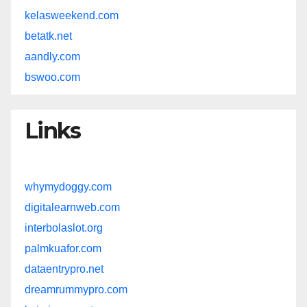
kelasweekend.com
betatk.net
aandly.com
bswoo.com
Links
whymydoggy.com
digitalearnweb.com
interbolaslot.org
palmkuafor.com
dataentrypro.net
dreamrummypro.com