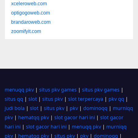
xceleroweb.com
optigogoweb.com
brandaroweb.com
zoomifyit.com
menuqq pkv
|
situs pkv games
|
situs pkv games
|
situs qq
|
slot
|
situs pkv
|
slot terpercaya
|
pkv qq
|
judi bola
|
slot
|
situs pkv
|
pkv
|
dominoqq
|
murniqq
pkv
|
hematqq pkv
|
slot gacor hari ini
|
slot gacor
hari ini
|
slot gacor hari ini
|
menuqq pkv
|
murniqq
pkv
|
hematqq pkv
|
situs pkv
|
pkv
|
dominoqq
|