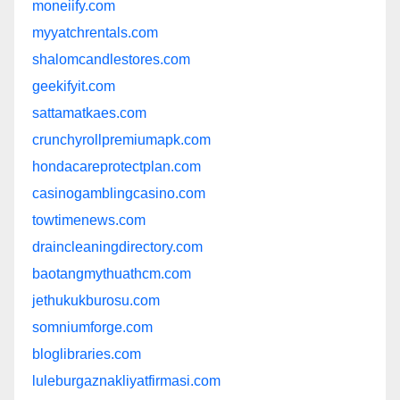
moneiify.com
myyatchrentals.com
shalomcandlestores.com
geekifyit.com
sattamatkaes.com
crunchyrollpremiumapk.com
hondacareprotectplan.com
casinogamblingcasino.com
towtimenews.com
draincleaningdirectory.com
baotangmythuathcm.com
jethukukburosu.com
somniumforge.com
bloglibraries.com
luleburgaznakliyatfirmasi.com