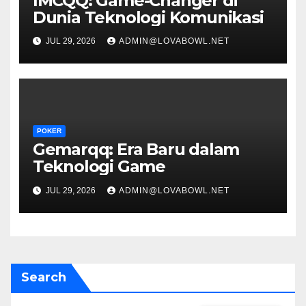
IMCQQ: Game-Changer di
Dunia Teknologi Komunikasi
JUL 29, 2026
ADMIN@LOVABOWL.NET
POKER
Gemarqq: Era Baru dalam
Teknologi Game
JUL 29, 2026
ADMIN@LOVABOWL.NET
Search