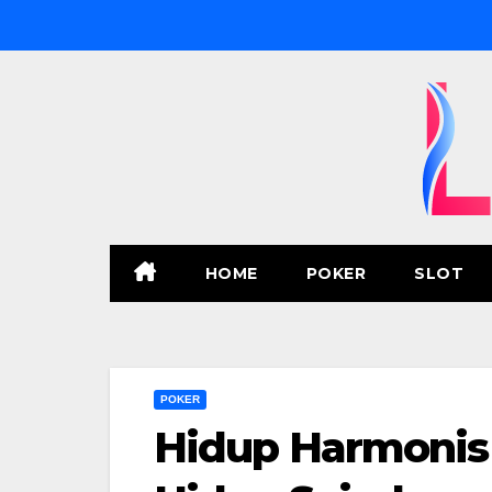
Skip
to
content
HOME
POKER
SLOT
POKER
Hidup Harmonis 