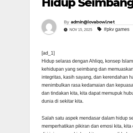
Hidup Seimban
By
admin@lovabowl.net
#pkv games
NOV 15, 2025
[ad_1]
Hidup selaras dengan Ahliqq, konsep Islam
kehidupan yang seimbang dan memuaskan. A
integritas, kasih sayang, dan kerendahan h
menimbulkan rasa kedamaian dan kepuasan
dan tindakan kita, kita dapat memupuk hubu
dunia di sekitar kita.
Salah satu aspek mendasar dalam hidup se
memperhatikan pikiran dan emosi kita, kita