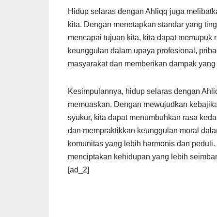
Hidup selaras dengan Ahliqq juga meliba
kita. Dengan menetapkan standar yang tingg
mencapai tujuan kita, kita dapat memupuk
keunggulan dalam upaya profesional, pribadi
masyarakat dan memberikan dampak yang ber
Kesimpulannya, hidup selaras dengan Ahli
memuaskan. Dengan mewujudkan kebajikan s
syukur, kita dapat menumbuhkan rasa ked
dan mempraktikkan keunggulan moral dalam 
komunitas yang lebih harmonis dan peduli.
menciptakan kehidupan yang lebih seimbang
[ad_2]