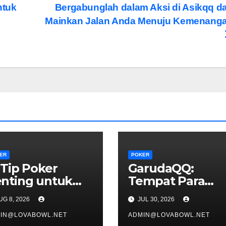
ntuk
Bergabunglah dalam Aksi di Asikqq d
Mainkan Jalan Anda Menuju Kemenang
ER
POKER
 Tip Poker
GarudaQQ:
nting untuk
Tempat Para
mula untuk
Pemain Poker
UG 8, 2026
JUL 30, 2026
emenangkan
Ingin Menang
bih Banyak
IN@LOVABOWL.NET
Besar
ADMIN@LOVABOWL.NET