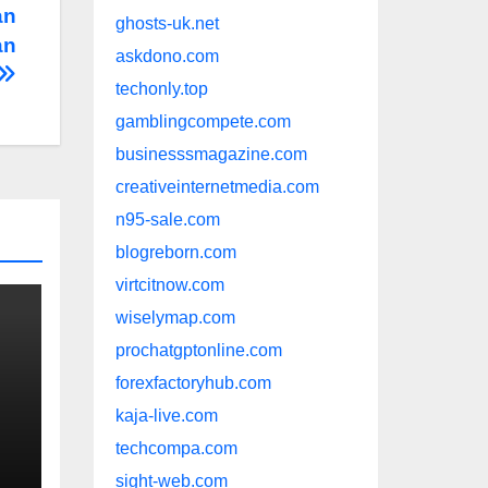
an
ghosts-uk.net
an
askdono.com
techonly.top
gamblingcompete.com
businesssmagazine.com
creativeinternetmedia.com
n95-sale.com
blogreborn.com
virtcitnow.com
wiselymap.com
prochatgptonline.com
forexfactoryhub.com
kaja-live.com
techcompa.com
sight-web.com