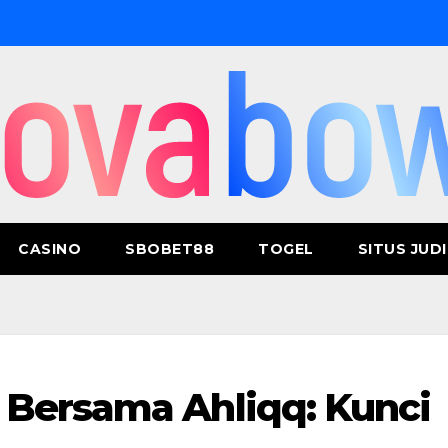
CASINO
SBOBET88
TOGEL
SITUS JUD
Bersama Ahliqq: Kunci