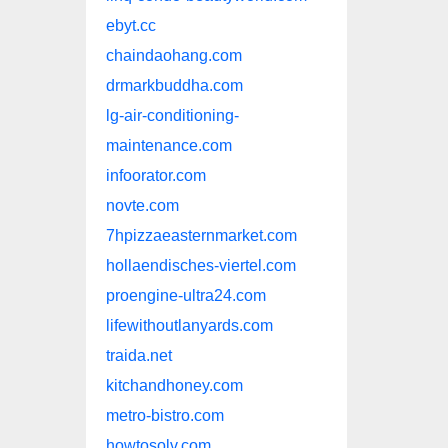
ebyt.cc
chaindaohang.com
drmarkbuddha.com
lg-air-conditioning-
maintenance.com
infoorator.com
novte.com
7hpizzaeasternmarket.com
hollaendisches-viertel.com
proengine-ultra24.com
lifewithoutlanyards.com
traida.net
kitchandhoney.com
metro-bistro.com
howtosolv.com