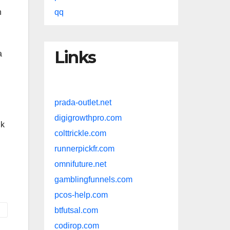
n
qq
Links
a
prada-outlet.net
digigrowthpro.com
ik
colttrickle.com
runnerpickfr.com
omnifuture.net
gamblingfunnels.com
pcos-help.com
btfutsal.com
codirop.com