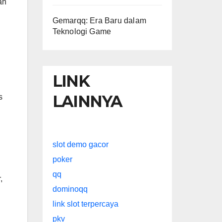
an
Gemarqq: Era Baru dalam
Teknologi Game
LINK
LAINNYA
s
slot demo gacor
poker
qq
,
dominoqq
g
link slot terpercaya
pkv