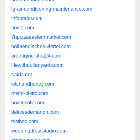
lg-air-conditioning-maintenance.com
infoorator.com
novte.com
7hpizzaeasternmarket.com
hollaendisches-viertel.com
proengine-ultra24.com
lifewithoutlanyards.com
traida.net
kitchandhoney.com
metro-bistro.com
howtosolv.com
delicesdemanon.com
testboo.com
weddingdressstudio.com