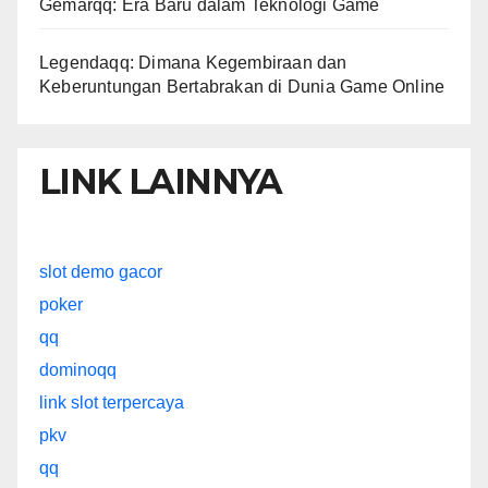
Gemarqq: Era Baru dalam Teknologi Game
Legendaqq: Dimana Kegembiraan dan
Keberuntungan Bertabrakan di Dunia Game Online
LINK LAINNYA
slot demo gacor
poker
qq
dominoqq
link slot terpercaya
pkv
qq