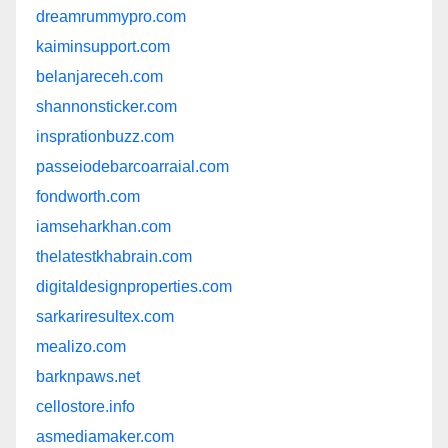
dreamrummypro.com
kaiminsupport.com
belanjareceh.com
shannonsticker.com
insprationbuzz.com
passeiodebarcoarraial.com
fondworth.com
iamseharkhan.com
thelatestkhabrain.com
digitaldesignproperties.com
sarkariresultex.com
mealizo.com
barknpaws.net
cellostore.info
asmediamaker.com