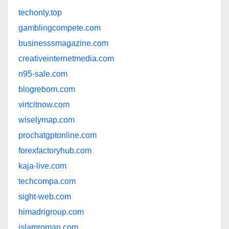
techonly.top
gamblingcompete.com
businesssmagazine.com
creativeinternetmedia.com
n95-sale.com
blogreborn.com
virtcitnow.com
wiselymap.com
prochatgptonline.com
forexfactoryhub.com
kaja-live.com
techcompa.com
sight-web.com
himadrigroup.com
islamroman.com