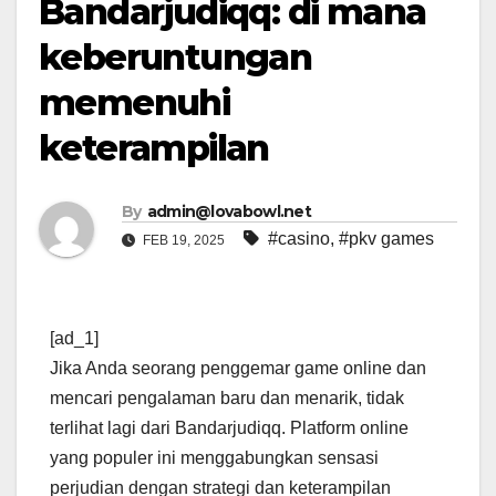
Bandarjudiqq: di mana
keberuntungan
memenuhi
keterampilan
By
admin@lovabowl.net
#casino
,
#pkv games
FEB 19, 2025
[ad_1]
Jika Anda seorang penggemar game online dan
mencari pengalaman baru dan menarik, tidak
terlihat lagi dari Bandarjudiqq. Platform online
yang populer ini menggabungkan sensasi
perjudian dengan strategi dan keterampilan