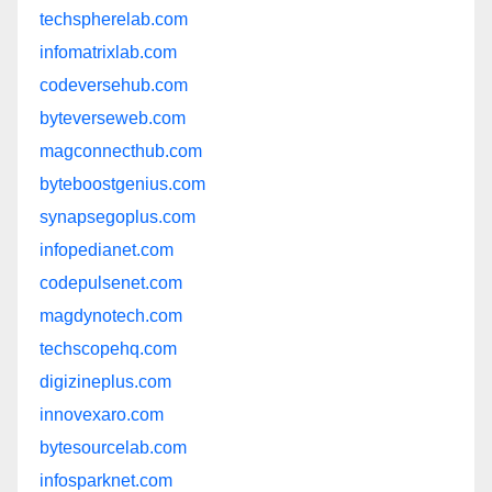
techspherelab.com
infomatrixlab.com
codeversehub.com
byteverseweb.com
magconnecthub.com
byteboostgenius.com
synapsegoplus.com
infopedianet.com
codepulsenet.com
magdynotech.com
techscopehq.com
digizineplus.com
innovexaro.com
bytesourcelab.com
infosparknet.com