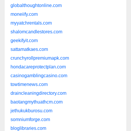
globalthoughtonline.com
moneiify.com
myyatchrentals.com
shalomcandlestores.com
geekifyit.com
sattamatkaes.com
crunchyrollpremiumapk.com
hondacareprotectplan.com
casinogamblingcasino.com
towtimenews.com
draincleaningdirectory.com
baotangmythuathcm.com
jethukukburosu.com
somniumforge.com
bloglibraries.com