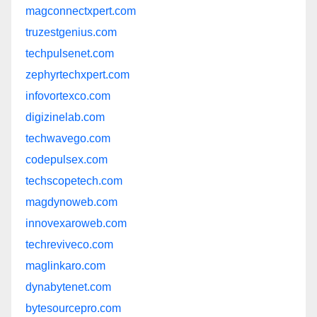
magconnectxpert.com
truzestgenius.com
techpulsenet.com
zephyrtechxpert.com
infovortexco.com
digizinelab.com
techwavego.com
codepulsex.com
techscopetech.com
magdynoweb.com
innovexaroweb.com
techreviveco.com
maglinkaro.com
dynabytenet.com
bytesourcepro.com