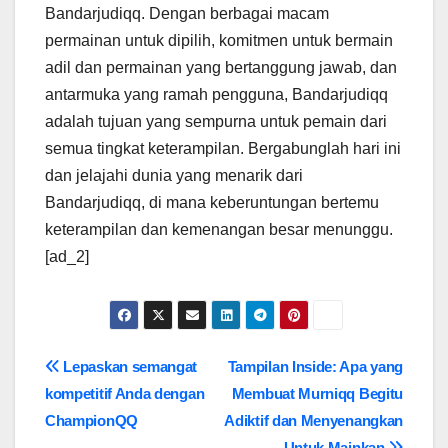
Bandarjudiqq. Dengan berbagai macam
permainan untuk dipilih, komitmen untuk bermain
adil dan permainan yang bertanggung jawab, dan
antarmuka yang ramah pengguna, Bandarjudiqq
adalah tujuan yang sempurna untuk pemain dari
semua tingkat keterampilan. Bergabunglah hari ini
dan jelajahi dunia yang menarik dari
Bandarjudiqq, di mana keberuntungan bertemu
keterampilan dan kemenangan besar menunggu.
[ad_2]
Post
Lepaskan semangat
Tampilan Inside: Apa yang
kompetitif Anda dengan
Membuat Murniqq Begitu
navigation
ChampionQQ
Adiktif dan Menyenangkan
Untuk Mainkan