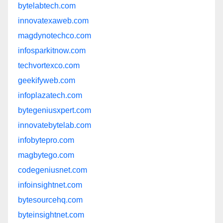
bytelabtech.com
innovatexaweb.com
magdynotechco.com
infosparkitnow.com
techvortexco.com
geekifyweb.com
infoplazatech.com
bytegeniusxpert.com
innovatebytelab.com
infobytepro.com
magbytego.com
codegeniusnet.com
infoinsightnet.com
bytesourcehq.com
byteinsightnet.com