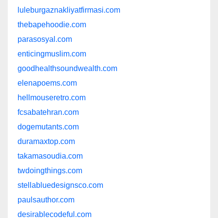
luleburgaznakliyatfirmasi.com
thebapehoodie.com
parasosyal.com
enticingmuslim.com
goodhealthsoundwealth.com
elenapoems.com
hellmouseretro.com
fcsabatehran.com
dogemutants.com
duramaxtop.com
takamasoudia.com
twdoingthings.com
stellabluedesignsco.com
paulsauthor.com
desirablecodeful.com