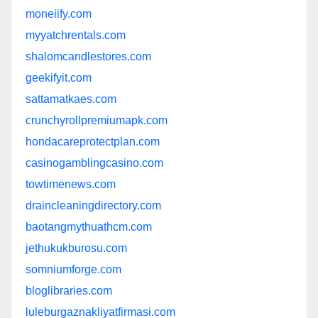
moneiify.com
myyatchrentals.com
shalomcandlestores.com
geekifyit.com
sattamatkaes.com
crunchyrollpremiumapk.com
hondacareprotectplan.com
casinogamblingcasino.com
towtimenews.com
draincleaningdirectory.com
baotangmythuathcm.com
jethukukburosu.com
somniumforge.com
bloglibraries.com
luleburgaznakliyatfirmasi.com