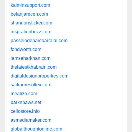
kaiminsupport.com
belanjareceh.com
shannonsticker.com
insprationbuzz.com
passeiodebarcoarraial.com
fondworth.com
iamseharkhan.com
thelatestkhabrain.com
digitaldesignproperties.com
sarkariresultex.com
mealizo.com
barknpaws.net
cellostore.info
asmediamaker.com
globalthoughtonline.com