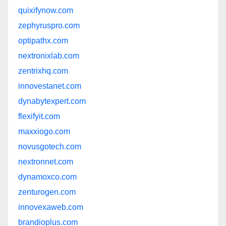
quixifynow.com
zephyruspro.com
optipathx.com
nextronixlab.com
zentrixhq.com
innovestanet.com
dynabytexpert.com
flexifyit.com
maxxiogo.com
novusgotech.com
nextronnet.com
dynamoxco.com
zenturogen.com
innovexaweb.com
brandioplus.com