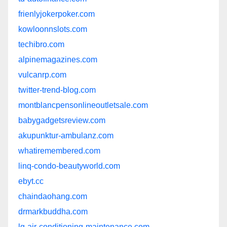
frienlyjokerpoker.com
kowloonnslots.com
techibro.com
alpinemagazines.com
vulcanrp.com
twitter-trend-blog.com
montblancpensonlineoutletsale.com
babygadgetsreview.com
akupunktur-ambulanz.com
whatiremembered.com
linq-condo-beautyworld.com
ebyt.cc
chaindaohang.com
drmarkbuddha.com
lg-air-conditioning-maintenance.com