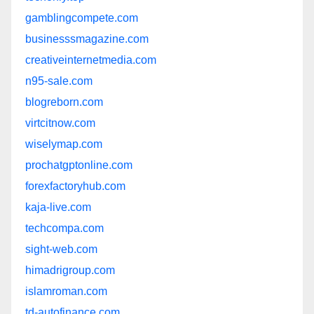
gamblingcompete.com
businesssmagazine.com
creativeinternetmedia.com
n95-sale.com
blogreborn.com
virtcitnow.com
wiselymap.com
prochatgptonline.com
forexfactoryhub.com
kaja-live.com
techcompa.com
sight-web.com
himadrigroup.com
islamroman.com
td-autofinance.com