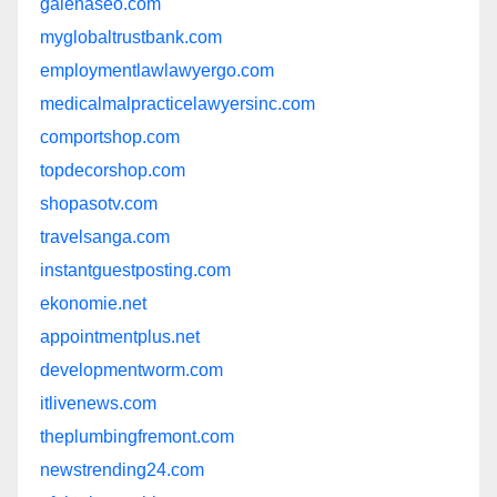
galenaseo.com
myglobaltrustbank.com
employmentlawlawyergo.com
medicalmalpracticelawyersinc.com
comportshop.com
topdecorshop.com
shopasotv.com
travelsanga.com
instantguestposting.com
ekonomie.net
appointmentplus.net
developmentworm.com
itlivenews.com
theplumbingfremont.com
newstrending24.com