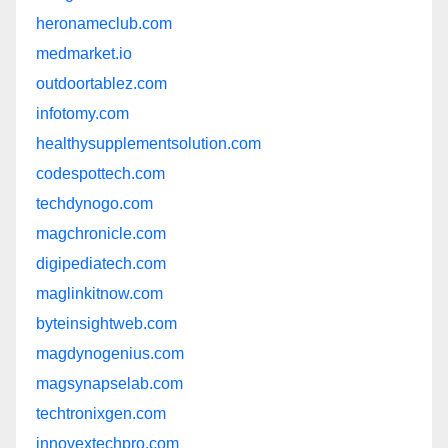
heronameclub.com
medmarket.io
outdoortablez.com
infotomy.com
healthysupplementsolution.com
codespottech.com
techdynogo.com
magchronicle.com
digipediatech.com
maglinkitnow.com
byteinsightweb.com
magdynogenius.com
magsynapselab.com
techtronixgen.com
innovextechpro.com