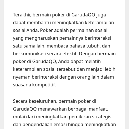
Terakhir, bermain poker di GarudaQQ juga
dapat membantu meningkatkan keterampilan
sosial Anda. Poker adalah permainan sosial
yang mengharuskan pemainnya berinteraksi
satu sama lain, membaca bahasa tubuh, dan
berkomunikasi secara efektif. Dengan bermain
poker di GarudaQQ, Anda dapat melatih
keterampilan sosial tersebut dan menjadi lebih
nyaman berinteraksi dengan orang lain dalam
suasana kompetitif.
Secara keseluruhan, bermain poker di
GarudaQQ menawarkan berbagai manfaat,
mulai dari meningkatkan pemikiran strategis
dan pengendalian emosi hingga meningkatkan