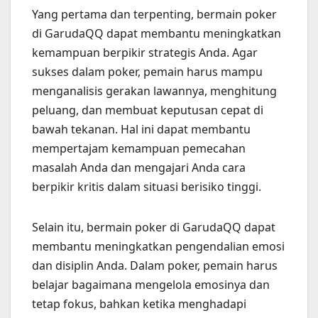
Yang pertama dan terpenting, bermain poker
di GarudaQQ dapat membantu meningkatkan
kemampuan berpikir strategis Anda. Agar
sukses dalam poker, pemain harus mampu
menganalisis gerakan lawannya, menghitung
peluang, dan membuat keputusan cepat di
bawah tekanan. Hal ini dapat membantu
mempertajam kemampuan pemecahan
masalah Anda dan mengajari Anda cara
berpikir kritis dalam situasi berisiko tinggi.
Selain itu, bermain poker di GarudaQQ dapat
membantu meningkatkan pengendalian emosi
dan disiplin Anda. Dalam poker, pemain harus
belajar bagaimana mengelola emosinya dan
tetap fokus, bahkan ketika menghadapi