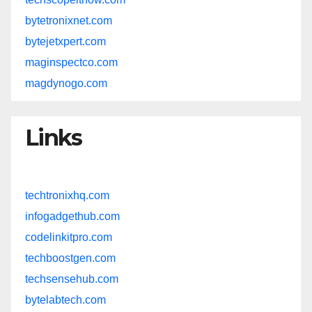
bytetronixnet.com
bytejetxpert.com
maginspectco.com
magdynogo.com
Links
techtronixhq.com
infogadgethub.com
codelinkitpro.com
techboostgen.com
techsensehub.com
bytelabtech.com