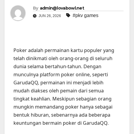
By
admin@lovabowl.net
#pkv games
JUN 26, 2026
Poker adalah permainan kartu populer yang
telah dinikmati oleh orang-orang di seluruh
dunia selama bertahun-tahun. Dengan
munculnya platform poker online, seperti
GarudaQQ, permainan ini menjadi lebih
mudah diakses oleh pemain dari semua
tingkat keahlian. Meskipun sebagian orang
mungkin memandang poker hanya sebagai
bentuk hiburan, sebenarnya ada beberapa
keuntungan bermain poker di GarudaQQ.