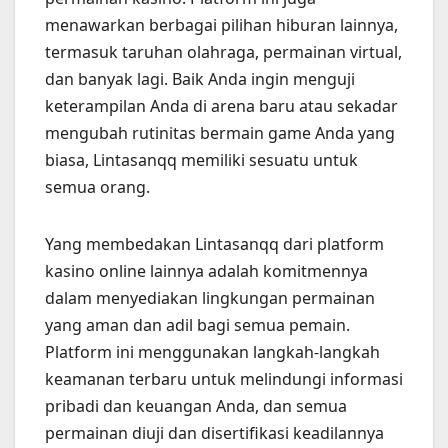
menawarkan berbagai pilihan hiburan lainnya,
termasuk taruhan olahraga, permainan virtual,
dan banyak lagi. Baik Anda ingin menguji
keterampilan Anda di arena baru atau sekadar
mengubah rutinitas bermain game Anda yang
biasa, Lintasanqq memiliki sesuatu untuk
semua orang.
Yang membedakan Lintasanqq dari platform
kasino online lainnya adalah komitmennya
dalam menyediakan lingkungan permainan
yang aman dan adil bagi semua pemain.
Platform ini menggunakan langkah-langkah
keamanan terbaru untuk melindungi informasi
pribadi dan keuangan Anda, dan semua
permainan diuji dan disertifikasi keadilannya