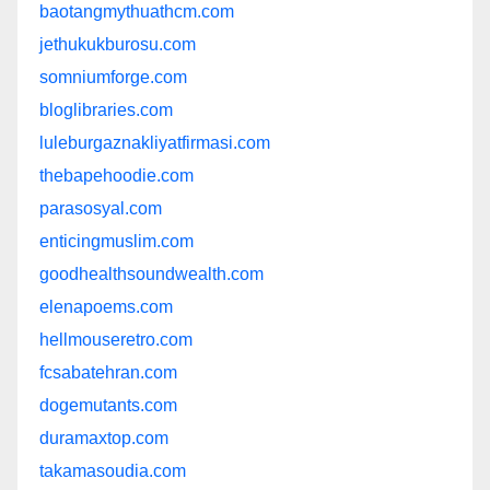
baotangmythuathcm.com
jethukukburosu.com
somniumforge.com
bloglibraries.com
luleburgaznakliyatfirmasi.com
thebapehoodie.com
parasosyal.com
enticingmuslim.com
goodhealthsoundwealth.com
elenapoems.com
hellmouseretro.com
fcsabatehran.com
dogemutants.com
duramaxtop.com
takamasoudia.com