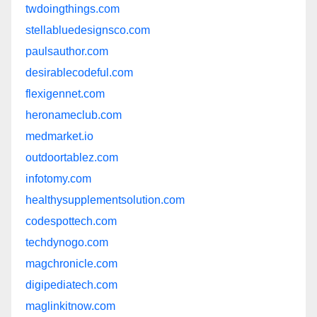
twdoingthings.com
stellabluedesignsco.com
paulsauthor.com
desirablecodeful.com
flexigennet.com
heronameclub.com
medmarket.io
outdoortablez.com
infotomy.com
healthysupplementsolution.com
codespottech.com
techdynogo.com
magchronicle.com
digipediatech.com
maglinkitnow.com