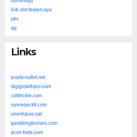
dominoqq
link slot terpercaya
pkv
qq
Links
prada-outlet.net
digigrowthpro.com
colttrickle.com
runnerpickfr.com
omnifuture.net
gamblingfunnels.com
pcos-help.com