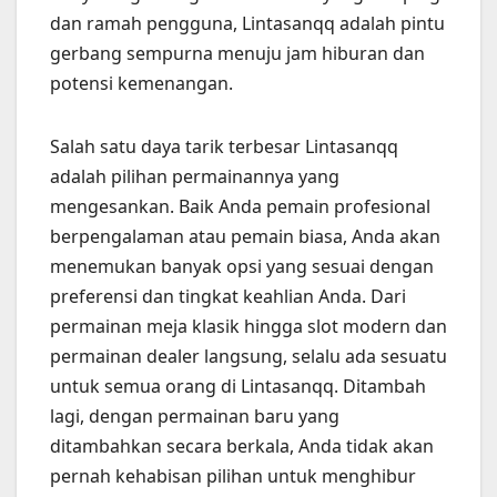
dan ramah pengguna, Lintasanqq adalah pintu
gerbang sempurna menuju jam hiburan dan
potensi kemenangan.
Salah satu daya tarik terbesar Lintasanqq
adalah pilihan permainannya yang
mengesankan. Baik Anda pemain profesional
berpengalaman atau pemain biasa, Anda akan
menemukan banyak opsi yang sesuai dengan
preferensi dan tingkat keahlian Anda. Dari
permainan meja klasik hingga slot modern dan
permainan dealer langsung, selalu ada sesuatu
untuk semua orang di Lintasanqq. Ditambah
lagi, dengan permainan baru yang
ditambahkan secara berkala, Anda tidak akan
pernah kehabisan pilihan untuk menghibur