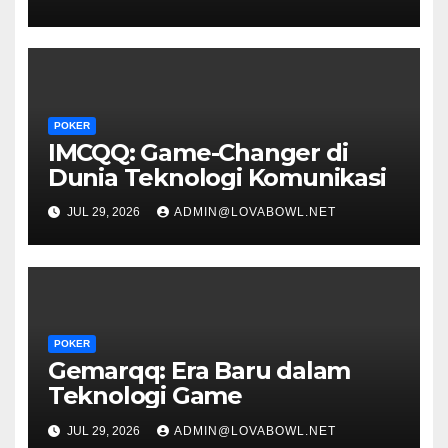
POKER
IMCQQ: Game-Changer di
Dunia Teknologi Komunikasi
JUL 29, 2026
ADMIN@LOVABOWL.NET
POKER
Gemarqq: Era Baru dalam
Teknologi Game
JUL 29, 2026
ADMIN@LOVABOWL.NET