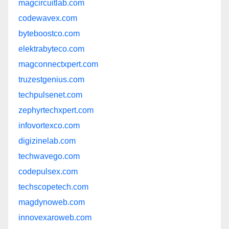
magcircuitlab.com
codewavex.com
byteboostco.com
elektrabyteco.com
magconnectxpert.com
truzestgenius.com
techpulsenet.com
zephyrtechxpert.com
infovortexco.com
digizinelab.com
techwavego.com
codepulsex.com
techscopetech.com
magdynoweb.com
innovexaroweb.com