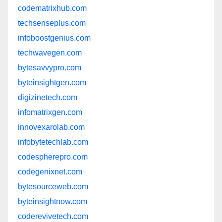
codematrixhub.com
techsenseplus.com
infoboostgenius.com
techwavegen.com
bytesavvypro.com
byteinsightgen.com
digizinetech.com
infomatrixgen.com
innovexarolab.com
infobytetechlab.com
codespherepro.com
codegenixnet.com
bytesourceweb.com
byteinsightnow.com
coderevivetech.com