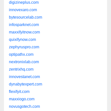
digizineplus.com
innovexaro.com
bytesourcelab.com
infosparknet.com
maxxifyitnow.com
quixifynow.com
zephyruspro.com
optipathx.com
nextronixlab.com
zentrixhq.com
innovestanet.com
dynabytexpert.com
flexifyit.com
maxxiogo.com
novusgotech.com