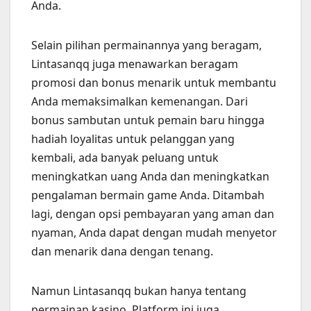
Anda.
Selain pilihan permainannya yang beragam,
Lintasanqq juga menawarkan beragam
promosi dan bonus menarik untuk membantu
Anda memaksimalkan kemenangan. Dari
bonus sambutan untuk pemain baru hingga
hadiah loyalitas untuk pelanggan yang
kembali, ada banyak peluang untuk
meningkatkan uang Anda dan meningkatkan
pengalaman bermain game Anda. Ditambah
lagi, dengan opsi pembayaran yang aman dan
nyaman, Anda dapat dengan mudah menyetor
dan menarik dana dengan tenang.
Namun Lintasanqq bukan hanya tentang
permainan kasino. Platform ini juga