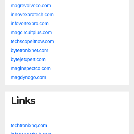
magrevolveco.com
innovexarotech.com
infovortexpro.com
magcircuitplus.com
techscopeitnow.com
bytetronixnet.com
bytejetxpert.com
maginspectco.com
magdynogo.com
Links
techtronixhq.com