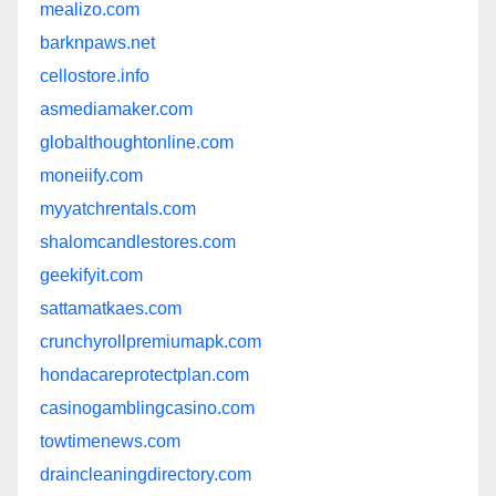
mealizo.com
barknpaws.net
cellostore.info
asmediamaker.com
globalthoughtonline.com
moneiify.com
myyatchrentals.com
shalomcandlestores.com
geekifyit.com
sattamatkaes.com
crunchyrollpremiumapk.com
hondacareprotectplan.com
casinogamblingcasino.com
towtimenews.com
draincleaningdirectory.com