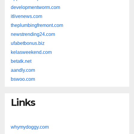
developmentworm.com
itlivenews.com
theplumbingfremont.com
newstrending24.com
ufabetbonus.biz
kelasweekend.com
betatk.net
aandly.com
bswoo.com
Links
whymydoggy.com