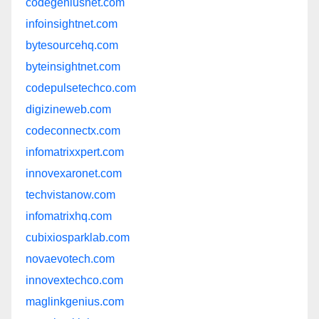
codegeniusnet.com
infoinsightnet.com
bytesourcehq.com
byteinsightnet.com
codepulsetechco.com
digizineweb.com
codeconnectx.com
infomatrixxpert.com
innovexaronet.com
techvistanow.com
infomatrixhq.com
cubixiosparklab.com
novaevotech.com
innovextechco.com
maglinkgenius.com