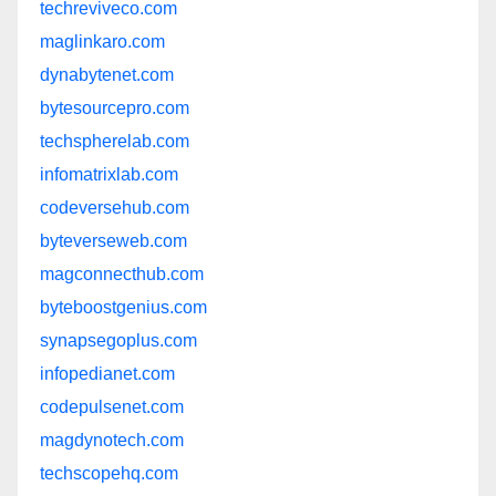
techreviveco.com
maglinkaro.com
dynabytenet.com
bytesourcepro.com
techspherelab.com
infomatrixlab.com
codeversehub.com
byteverseweb.com
magconnecthub.com
byteboostgenius.com
synapsegoplus.com
infopedianet.com
codepulsenet.com
magdynotech.com
techscopehq.com