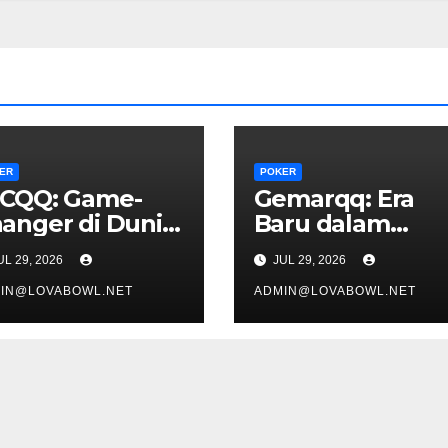
ER
POKER
CQQ: Game-
Gemarqq: Era
anger di Dunia
Baru dalam
knologi
Teknologi Game
L 29, 2026
JUL 29, 2026
munikasi
IN@LOVABOWL.NET
ADMIN@LOVABOWL.NET