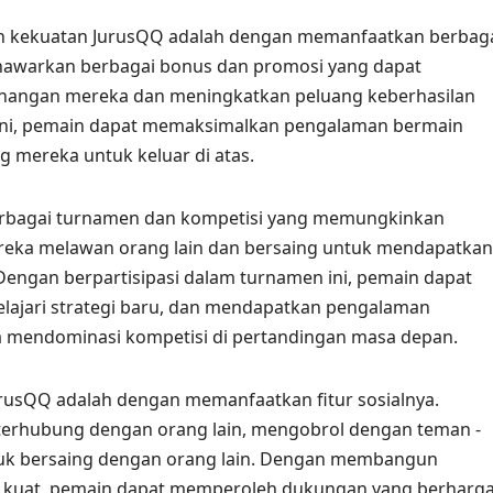
an kekuatan JurusQQ adalah dengan memanfaatkan berbag
menawarkan berbagai bonus dan promosi yang dapat
angan mereka dan meningkatkan peluang keberhasilan
ni, pemain dapat memaksimalkan pengalaman bermain
mereka untuk keluar di atas.
berbagai turnamen dan kompetisi yang memungkinkan
reka melawan orang lain dan bersaing untuk mendapatkan
 Dengan berpartisipasi dalam turnamen ini, pemain dapat
ajari strategi baru, dan mendapatkan pengalaman
mendominasi kompetisi di pertandingan masa depan.
urusQQ adalah dengan memanfaatkan fitur sosialnya.
erhubung dengan orang lain, mengobrol dengan teman -
uk bersaing dengan orang lain. Dengan membangun
ng kuat, pemain dapat memperoleh dukungan yang berharga