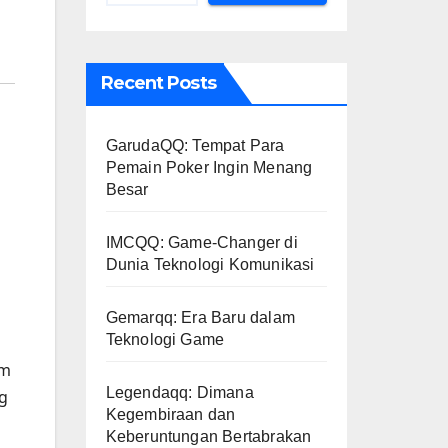
Recent Posts
GarudaQQ: Tempat Para
Pemain Poker Ingin Menang
Besar
IMCQQ: Game-Changer di
Dunia Teknologi Komunikasi
Gemarqq: Era Baru dalam
Teknologi Game
rm
Legendaqq: Dimana
g
Kegembiraan dan
Keberuntungan Bertabrakan