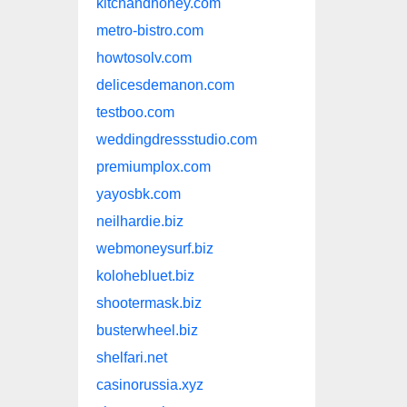
kitchandhoney.com
metro-bistro.com
howtosolv.com
delicesdemanon.com
testboo.com
weddingdressstudio.com
premiumplox.com
yayosbk.com
neilhardie.biz
webmoneysurf.biz
kolohebluet.biz
shootermask.biz
busterwheel.biz
shelfari.net
casinorussia.xyz