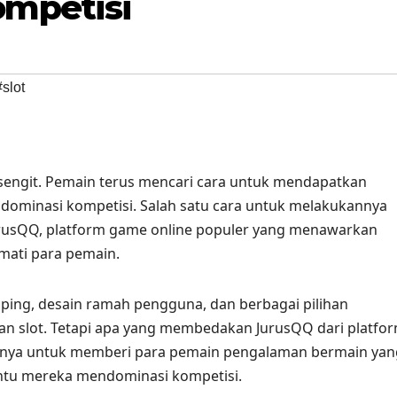
mpetisi
#slot
 sengit. Pemain terus mencari cara untuk mendapatkan
ominasi kompetisi. Salah satu cara untuk melakukannya
rusQQ, platform game online populer yang menawarkan
mati para pemain.
ing, desain ramah pengguna, dan berbagai pilihan
dan slot. Tetapi apa yang membedakan JurusQQ dari platfo
nnya untuk memberi para pemain pengalaman bermain yan
tu mereka mendominasi kompetisi.