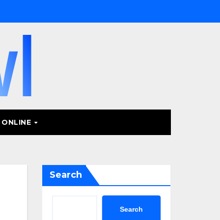
I ONLINE
Search
Search