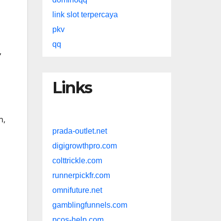
link slot terpercaya
pkv
qq
,
Links
n,
prada-outlet.net
digigrowthpro.com
colttrickle.com
runnerpickfr.com
omnifuture.net
i
gamblingfunnels.com
pcos-help.com