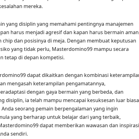
esalahan mereka.
ain yang disiplin yang memahami pentingnya manajemen
 kapan harus menjadi agresif dan kapan harus bermain aman
 chip dan posisinya di meja. Dengan membuat keputusan
isiko yang tidak perlu, Masterdomino99 mampu secara
tetap di depan kompetisi.
erdomino99 dapat dikaitkan dengan kombinasi keterampila
ngan mengasah keterampilan pengamatannya,
beradaptasi dengan gaya bermain yang berbeda, dan
 disiplin, ia telah mampu mencapai kesuksesan luar biasa
ah Anda seorang pemain berpengalaman yang ingin
a yang berharap untuk belajar dari yang terbaik,
 Masterdomino99 dapat memberikan wawasan dan inspiras
nda sendiri.