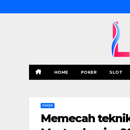
Skip
to
content
HOME
POKER
SLOT
POKER
Memecah teknik