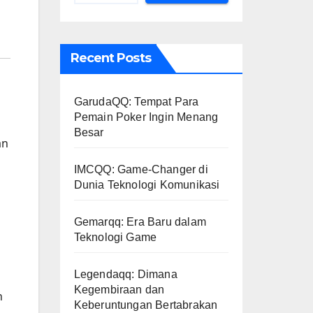
Recent Posts
GarudaQQ: Tempat Para
Pemain Poker Ingin Menang
Besar
an
IMCQQ: Game-Changer di
Dunia Teknologi Komunikasi
Gemarqq: Era Baru dalam
Teknologi Game
Legendaqq: Dimana
Kegembiraan dan
n
Keberuntungan Bertabrakan