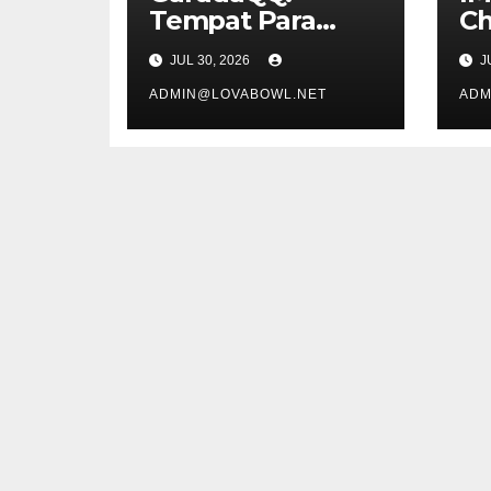
Tempat Para
Ch
Pemain Poker
Te
JUL 30, 2026
JU
Ingin Menang
Ko
Besar
ADMIN@LOVABOWL.NET
ADM