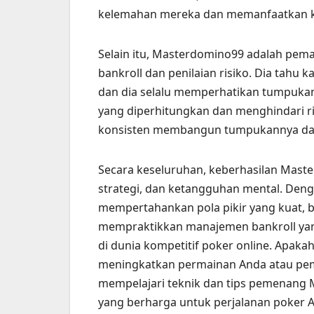
kelemahan mereka dan memanfaatkan k
Selain itu, Masterdomino99 adalah pem
bankroll dan penilaian risiko. Dia tahu
dan dia selalu memperhatikan tumpukan
yang diperhitungkan dan menghindari r
konsisten membangun tumpukannya dan 
Secara keseluruhan, keberhasilan Mast
strategi, dan ketangguhan mental. De
mempertahankan pola pikir yang kuat, 
mempraktikkan manajemen bankroll yang
di dunia kompetitif poker online. Apak
meningkatkan permainan Anda atau pemul
mempelajari teknik dan tips pemenang
yang berharga untuk perjalanan poker A