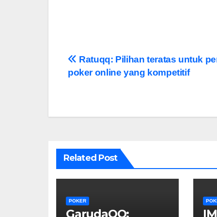
Post
Ratuqq: Pilihan teratas untuk p
poker online yang kompetitif
navigation
Related Post
POKER
POK
GarudaQQ:
IM