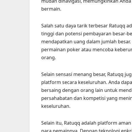
mudah dinavigasi, memungkinkan Anda 
bermain.
Salah satu daya tarik terbesar Ratuqq 
tinggi dan potensi pembayaran besar-
mendapatkan uang dalam jumlah besar. 
permainan poker atau mencoba keberunt
orang.
Selain sensasi menang besar, Ratuqq j
platform secara keseluruhan. Anda dap
bersaing dengan orang lain untuk menda
persahabatan dan kompetisi yang meni
keseluruhan.
Selain itu, Ratuqq adalah platform am
para pemainnya. Dengan teknologi enkrip