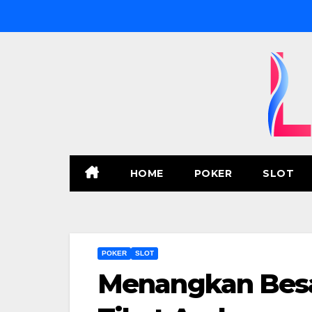
Skip
to
content
HOME
POKER
SLOT
POKER
SLOT
Menangkan Besa