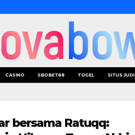
CASINO
SBOBET88
TOGEL
SITUS JUD
r bersama Ratuqq: