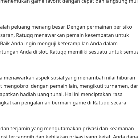
menemukan game favorit dengan cepat dan langsung mul
adalah peluang menang besar. Dengan permainan berisiko
besaran, Ratuqq menawarkan pemain kesempatan untuk
Baik Anda ingin menguji keterampilan Anda dalam
ungan Anda di slot, Ratuqq memiliki sesuatu untuk semu
uga menawarkan aspek sosial yang menambah nilai hiburan
at mengobrol dengan pemain lain, mengikuti turnamen, da
patkan hadiah uang tunai. Hal ini menciptakan rasa
ngkatkan pengalaman bermain game di Ratuqq secara
an dan terjamin yang mengutamakan privasi dan keamanan
si tercanggih dan kebijakan privasi yang ketat, Anda dapa