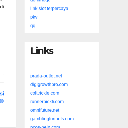
di
link slot terpercaya
pkv
qq
Links
prada-outlet.net
digigrowthpro.com
colttrickle.com
si
runnerpickfr.com
omnifuture.net
gamblingfunnels.com
pcos-help.com