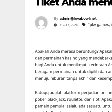
Tiket Anda menu
By
admin@lovabowl.net
#pkv games
,
DEC 17, 2024
Apakah Anda merasa beruntung? Apakah A
dan permainan kasino yang mendebarkan
bagi Anda untuk menikmati kecintaan A
beragam permainan untuk dipilih dan a
menuju hiburan tanpa akhir dan kesem
Ratuqq adalah platform perjudian onli
poker, blackjack, roulette, dan slot. A
pemain pemula, selalu ada sesuatu unt