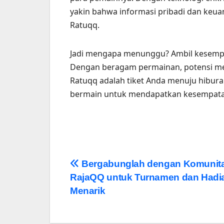
yakin bahwa informasi pribadi dan keua
Ratuqq.
Jadi mengapa menunggu? Ambil kesempat
Dengan beragam permainan, potensi me
Ratuqq adalah tiket Anda menuju hibura
bermain untuk mendapatkan kesempat
Post
Bergabunglah dengan Komunit
RajaQQ untuk Turnamen dan Hadi
navigation
Menarik