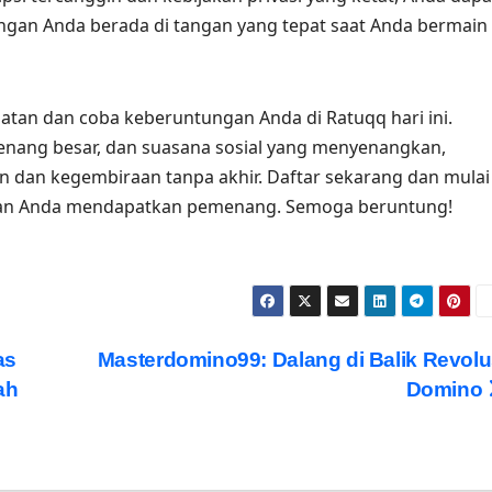
ngan Anda berada di tangan yang tepat saat Anda bermain 
an dan coba keberuntungan Anda di Ratuqq hari ini.
nang besar, dan suasana sosial yang menyenangkan,
n dan kegembiraan tanpa akhir. Daftar sekarang dan mulai
an Anda mendapatkan pemenang. Semoga beruntung!
as
Masterdomino99: Dalang di Balik Revolu
ah
Domino