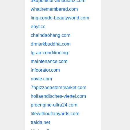
akupunktur-ambulanz.com
whatiremembered.com
linq-condo-beautyworld.com
ebyt.cc
chaindaohang.com
drmarkbuddha.com
lg-air-conditioning-
maintenance.com
infoorator.com
novte.com
7hpizzaeasternmarket.com
hollaendisches-viertel.com
proengine-ultra24.com
lifewithoutlanyards.com
traida.net