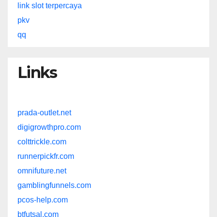
link slot terpercaya
pkv
qq
Links
prada-outlet.net
digigrowthpro.com
colttrickle.com
runnerpickfr.com
omnifuture.net
gamblingfunnels.com
pcos-help.com
btfutsal.com