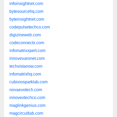
infoinsightnet.com
bytesourcehq.com
byteinsightnet.com
codepulsetechco.com
digizineweb.com
codeconnectx.com
infomatrixxpert.com
innovexaronet.com
techvistanow.com
infomatrixhq.com
cubixiosparklab.com
novaevotech.com
innovextechco.com
maglinkgenius.com
magcircuitlab.com