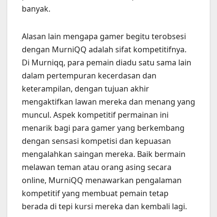
banyak.
Alasan lain mengapa gamer begitu terobsesi
dengan MurniQQ adalah sifat kompetitifnya.
Di Murniqq, para pemain diadu satu sama lain
dalam pertempuran kecerdasan dan
keterampilan, dengan tujuan akhir
mengaktifkan lawan mereka dan menang yang
muncul. Aspek kompetitif permainan ini
menarik bagi para gamer yang berkembang
dengan sensasi kompetisi dan kepuasan
mengalahkan saingan mereka. Baik bermain
melawan teman atau orang asing secara
online, MurniQQ menawarkan pengalaman
kompetitif yang membuat pemain tetap
berada di tepi kursi mereka dan kembali lagi.