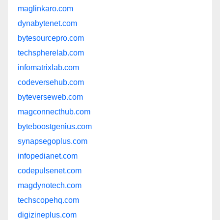
maglinkaro.com
dynabytenet.com
bytesourcepro.com
techspherelab.com
infomatrixlab.com
codeversehub.com
byteverseweb.com
magconnecthub.com
byteboostgenius.com
synapsegoplus.com
infopedianet.com
codepulsenet.com
magdynotech.com
techscopehq.com
digizineplus.com