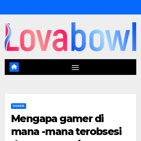
Skip
to
content
POKER
Mengapa gamer di
mana -mana terobsesi