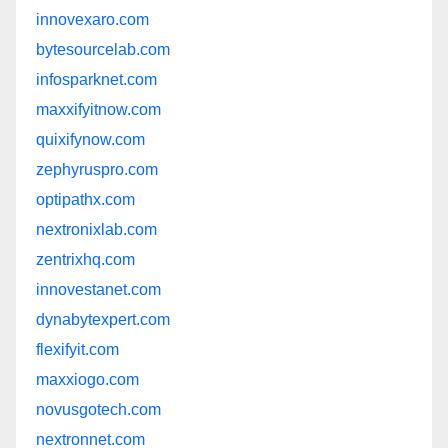
innovexaro.com
bytesourcelab.com
infosparknet.com
maxxifyitnow.com
quixifynow.com
zephyruspro.com
optipathx.com
nextronixlab.com
zentrixhq.com
innovestanet.com
dynabytexpert.com
flexifyit.com
maxxiogo.com
novusgotech.com
nextronnet.com