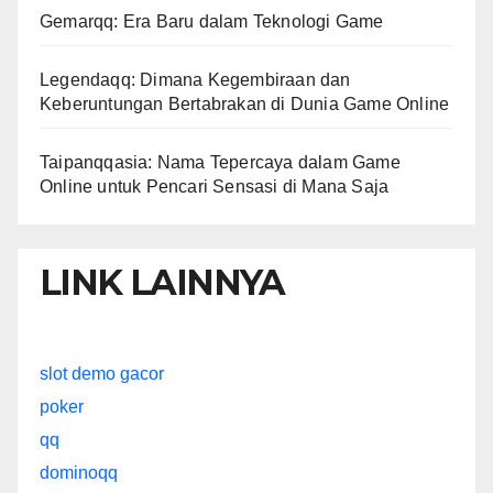
Gemarqq: Era Baru dalam Teknologi Game
Legendaqq: Dimana Kegembiraan dan
Keberuntungan Bertabrakan di Dunia Game Online
Taipanqqasia: Nama Tepercaya dalam Game
Online untuk Pencari Sensasi di Mana Saja
LINK LAINNYA
slot demo gacor
poker
qq
dominoqq