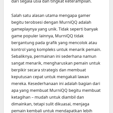
dari segala usia dan tingkat keterampilan.
Salah satu alasan utama mengapa gamer
begitu terobsesi dengan MurniQQ adalah
gameplaynya yang unik. Tidak seperti banyak
game populer lainnya, MurniQQ tidak
bergantung pada grafik yang mencolok atau
kontrol yang kompleks untuk menarik pemain.
Sebaliknya, permainan ini sederhana namun
sangat menarik, mengharuskan pemain untuk
berpikir secara strategis dan membuat
keputusan cepat untuk mengakali lawan
mereka. Kesederhanaan ini adalah bagian dari
apa yang membuat MurniQQ begitu membuat
ketagihan – mudah untuk diambil dan
dimainkan, tetapi sulit dikuasai, menjaga
pemain kembali untuk mendapatkan lebih