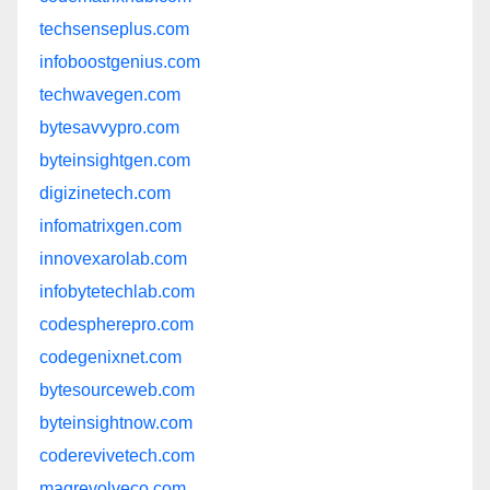
techsenseplus.com
infoboostgenius.com
techwavegen.com
bytesavvypro.com
byteinsightgen.com
digizinetech.com
infomatrixgen.com
innovexarolab.com
infobytetechlab.com
codespherepro.com
codegenixnet.com
bytesourceweb.com
byteinsightnow.com
coderevivetech.com
magrevolveco.com