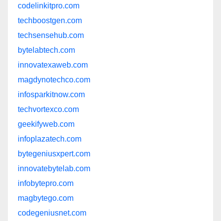
codelinkitpro.com
techboostgen.com
techsensehub.com
bytelabtech.com
innovatexaweb.com
magdynotechco.com
infosparkitnow.com
techvortexco.com
geekifyweb.com
infoplazatech.com
bytegeniusxpert.com
innovatebytelab.com
infobytepro.com
magbytego.com
codegeniusnet.com