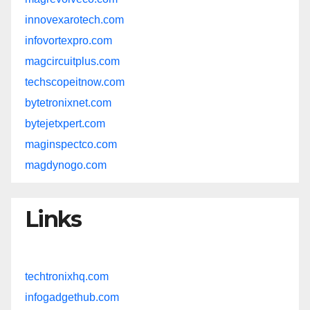
innovexarotech.com
infovortexpro.com
magcircuitplus.com
techscopeitnow.com
bytetronixnet.com
bytejetxpert.com
maginspectco.com
magdynogo.com
Links
techtronixhq.com
infogadgethub.com