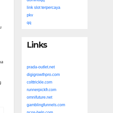
link slot terpercaya
pkv
qq
u
Links
na
prada-outlet.net
digigrowthpro.com
g
colttrickle.com
runnerpickfr.com
omnifuture.net
gamblingfunnels.com
pcos-help.com