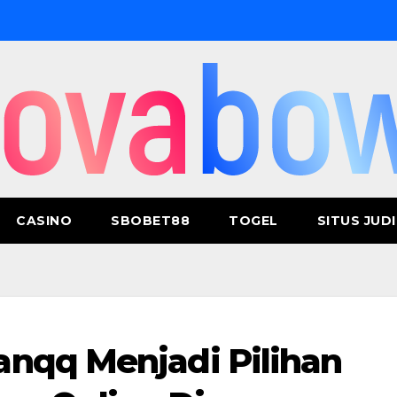
CASINO
SBOBET88
TOGEL
SITUS JUD
nqq Menjadi Pilihan