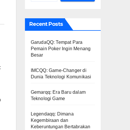
Recent Posts
GarudaQQ: Tempat Para
Pemain Poker Ingin Menang
Besar
t
IMCQQ: Game-Changer di
Dunia Teknologi Komunikasi
Gemarqq: Era Baru dalam
Teknologi Game
n
Legendaqq: Dimana
Kegembiraan dan
Keberuntungan Bertabrakan