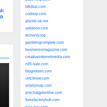
btfutsal.com
di
codirop.com
ghosts-uk.net
askdono.com
techonly.top
gamblingcompete.com
businesssmagazine.com
creativeinternetmedia.com
n95-sale.com
blogreborn.com
virtcitnow.com
wiselymap.com
prochatgptonline.com
forexfactoryhub.com
kaja-live.com