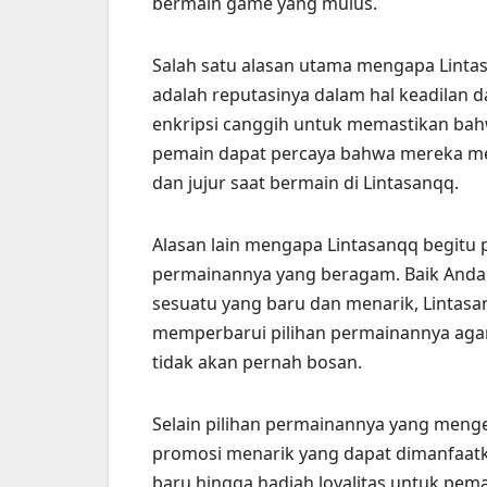
bermain game yang mulus.
Salah satu alasan utama mengapa Linta
adalah reputasinya dalam hal keadilan 
enkripsi canggih untuk memastikan bah
pemain dapat percaya bahwa mereka m
dan jujur ​​​​saat bermain di Lintasanqq.
Alasan lain mengapa Lintasanqq begitu p
permainannya yang beragam. Baik Anda 
sesuatu yang baru dan menarik, Lintasan
memperbarui pilihan permainannya agar
tidak akan pernah bosan.
Selain pilihan permainannya yang men
promosi menarik yang dapat dimanfaat
baru hingga hadiah loyalitas untuk pe