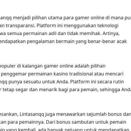
sanqq menjadi pilihan utama para gamer online di mana pu
dan transparansi. Platform ini menggunakan teknologi
wa semua permainan adil dan tidak memihak. Artinya,
endapatkan pengalaman bermain yang benar-benar acak
opuler di kalangan gamer online adalah pilihan
penggemar permainan kasino tradisional atau mencari
qq punya sesuatu untuk Anda. Platform ini secara rutin
 tetap segar dan menarik bagi para pemain, sehingga And
gesankan, Lintasanqq juga menawarkan sejumlah bonus da
kan para pemainnya. Dari bonus sambutan untuk pemain
main yang kembali, ada banyak peluang untuk mendapatkan