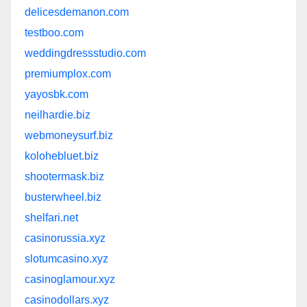
delicesdemanon.com
testboo.com
weddingdressstudio.com
premiumplox.com
yayosbk.com
neilhardie.biz
webmoneysurf.biz
kolohebluet.biz
shootermask.biz
busterwheel.biz
shelfari.net
casinorussia.xyz
slotumcasino.xyz
casinoglamour.xyz
casinodollars.xyz