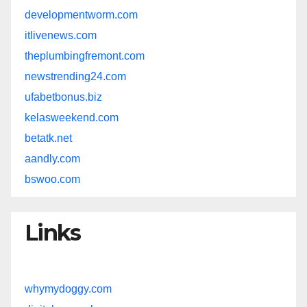
developmentworm.com
itlivenews.com
theplumbingfremont.com
newstrending24.com
ufabetbonus.biz
kelasweekend.com
betatk.net
aandly.com
bswoo.com
Links
whymydoggy.com