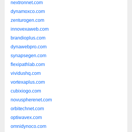
nextronnet.com
dynamoxco.com
zenturogen.com
innovexaweb.com
brandioplus.com
dynawebpro.com
synapsegen.com
flexipathlab.com
vividushq.com
vortexaplus.com
cubixiogo.com
novuspherenet.com
orbitechnet.com
optiwavex.com
omnidynoco.com