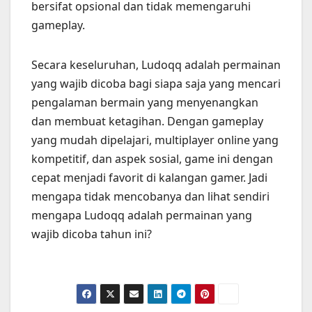
bersifat opsional dan tidak memengaruhi
gameplay.
Secara keseluruhan, Ludoqq adalah permainan
yang wajib dicoba bagi siapa saja yang mencari
pengalaman bermain yang menyenangkan
dan membuat ketagihan. Dengan gameplay
yang mudah dipelajari, multiplayer online yang
kompetitif, dan aspek sosial, game ini dengan
cepat menjadi favorit di kalangan gamer. Jadi
mengapa tidak mencobanya dan lihat sendiri
mengapa Ludoqq adalah permainan yang
wajib dicoba tahun ini?