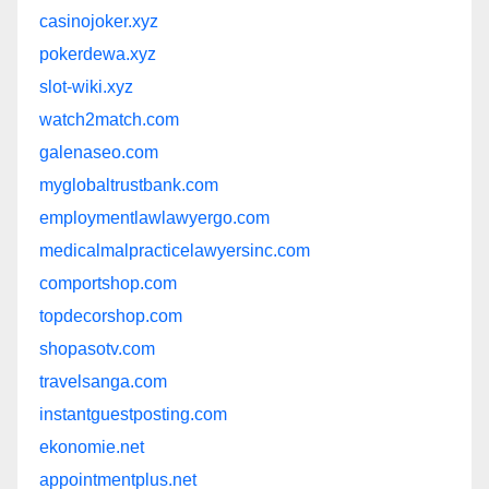
casinojoker.xyz
pokerdewa.xyz
slot-wiki.xyz
watch2match.com
galenaseo.com
myglobaltrustbank.com
employmentlawlawyergo.com
medicalmalpracticelawyersinc.com
comportshop.com
topdecorshop.com
shopasotv.com
travelsanga.com
instantguestposting.com
ekonomie.net
appointmentplus.net