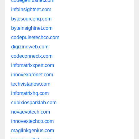
codegeniusnet.com
infoinsightnet.com
bytesourcehq.com
byteinsightnet.com
codepulsetechco.com
digizineweb.com
codeconnectx.com
infomatrixxpert.com
innovexaronet.com
techvistanow.com
infomatrixhq.com
cubixiosparklab.com
novaevotech.com
innovextechco.com
maglinkgenius.com