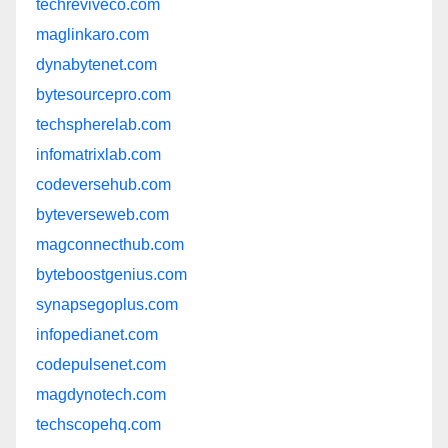
techreviveco.com
maglinkaro.com
dynabytenet.com
bytesourcepro.com
techspherelab.com
infomatrixlab.com
codeversehub.com
byteverseweb.com
magconnecthub.com
byteboostgenius.com
synapsegoplus.com
infopedianet.com
codepulsenet.com
magdynotech.com
techscopehq.com