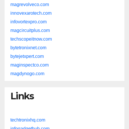
magrevolveco.com
innovexarotech.com
infovortexpro.com
magcircuitplus.com
techscopeitnow.com
bytetronixnet.com
bytejetxpert.com
maginspectco.com
magdynogo.com
Links
techtronixhq.com
infogadgethub.com