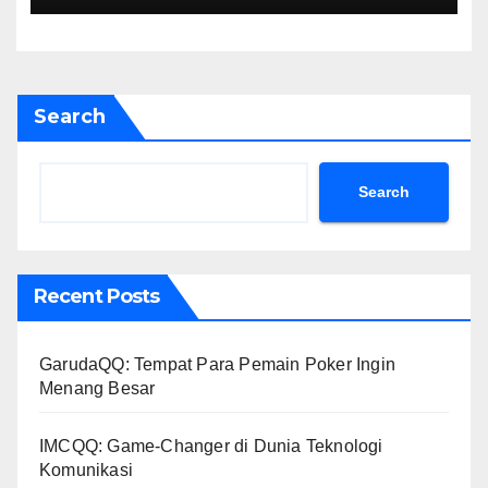
Search
Search
Recent Posts
GarudaQQ: Tempat Para Pemain Poker Ingin
Menang Besar
IMCQQ: Game-Changer di Dunia Teknologi
Komunikasi