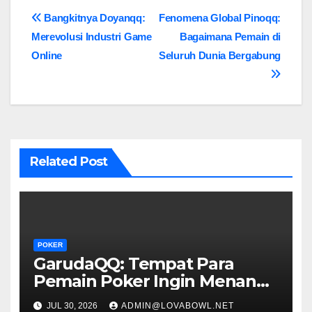
Post
Bangkitnya Doyanqq:
Fenomena Global Pinoqq:
Merevolusi Industri Game
Bagaimana Pemain di
navigation
Online
Seluruh Dunia Bergabung
Related Post
POKER
GarudaQQ: Tempat Para
Pemain Poker Ingin Menang
Besar
JUL 30, 2026
ADMIN@LOVABOWL.NET