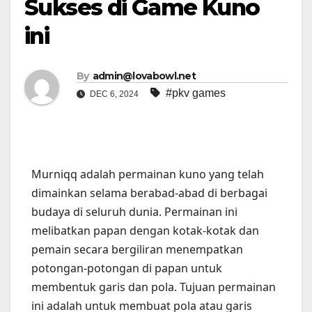
Sukses di Game Kuno
ini
By
admin@lovabowl.net
#pkv games
DEC 6, 2024
Murniqq adalah permainan kuno yang telah
dimainkan selama berabad-abad di berbagai
budaya di seluruh dunia. Permainan ini
melibatkan papan dengan kotak-kotak dan
pemain secara bergiliran menempatkan
potongan-potongan di papan untuk
membentuk garis dan pola. Tujuan permainan
ini adalah untuk membuat pola atau garis