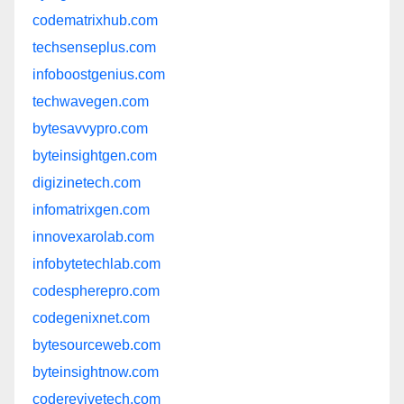
codematrixhub.com
techsenseplus.com
infoboostgenius.com
techwavegen.com
bytesavvypro.com
byteinsightgen.com
digizinetech.com
infomatrixgen.com
innovexarolab.com
infobytetechlab.com
codespherepro.com
codegenixnet.com
bytesourceweb.com
byteinsightnow.com
coderevivetech.com