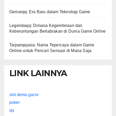
Gemarqq: Era Baru dalam Teknologi Game
Legendaqq: Dimana Kegembiraan dan
Keberuntungan Bertabrakan di Dunia Game Online
Taipanqqasia: Nama Tepercaya dalam Game
Online untuk Pencari Sensasi di Mana Saja
LINK LAINNYA
slot demo gacor
poker
qq