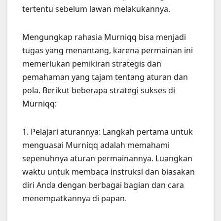
tertentu sebelum lawan melakukannya.
Mengungkap rahasia Murniqq bisa menjadi
tugas yang menantang, karena permainan ini
memerlukan pemikiran strategis dan
pemahaman yang tajam tentang aturan dan
pola. Berikut beberapa strategi sukses di
Murniqq:
1. Pelajari aturannya: Langkah pertama untuk
menguasai Murniqq adalah memahami
sepenuhnya aturan permainannya. Luangkan
waktu untuk membaca instruksi dan biasakan
diri Anda dengan berbagai bagian dan cara
menempatkannya di papan.