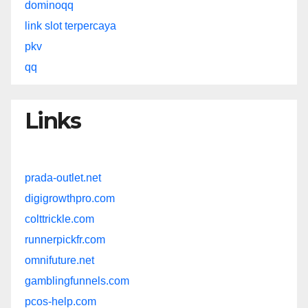
dominoqq
link slot terpercaya
pkv
qq
Links
prada-outlet.net
digigrowthpro.com
colttrickle.com
runnerpickfr.com
omnifuture.net
gamblingfunnels.com
pcos-help.com