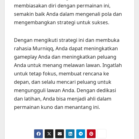
membiasakan diri dengan permainan ini,
semakin baik Anda dalam mengenali pola dan
mengembangkan strategi untuk sukses.
Dengan mengikuti strategi ini dan membuka
rahasia Murniqq, Anda dapat meningkatkan
gameplay Anda dan meningkatkan peluang
Anda untuk menang melawan lawan. Ingatlah
untuk tetap fokus, membuat rencana ke
depan, dan selalu mencari peluang untuk
mengungguli lawan Anda. Dengan dedikasi
dan latihan, Anda bisa menjadi ahli dalam
permainan kuno dan menantang ini.