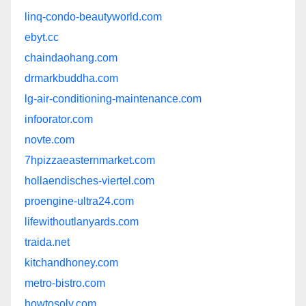
linq-condo-beautyworld.com
ebyt.cc
chaindaohang.com
drmarkbuddha.com
lg-air-conditioning-maintenance.com
infoorator.com
novte.com
7hpizzaeasternmarket.com
hollaendisches-viertel.com
proengine-ultra24.com
lifewithoutlanyards.com
traida.net
kitchandhoney.com
metro-bistro.com
howtosolv.com