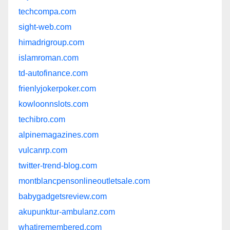
techcompa.com
sight-web.com
himadrigroup.com
islamroman.com
td-autofinance.com
frienlyjokerpoker.com
kowloonnslots.com
techibro.com
alpinemagazines.com
vulcanrp.com
twitter-trend-blog.com
montblancpensonlineoutletsale.com
babygadgetsreview.com
akupunktur-ambulanz.com
whatiremembered.com