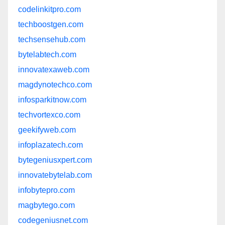
codelinkitpro.com
techboostgen.com
techsensehub.com
bytelabtech.com
innovatexaweb.com
magdynotechco.com
infosparkitnow.com
techvortexco.com
geekifyweb.com
infoplazatech.com
bytegeniusxpert.com
innovatebytelab.com
infobytepro.com
magbytego.com
codegeniusnet.com