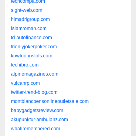
techcompa.com
sight-web.com
himadrigroup.com
islamroman.com
td-autofinance.com
frienlyjokerpoker.com
kowloonnslots.com
techibro.com
alpinemagazines.com
vulcanrp.com
twitter-trend-blog.com
montblancpensonlineoutletsale.com
babygadgetsreview.com
akupunktur-ambulanz.com
whatiremembered.com