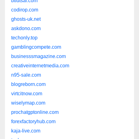
btfutsal.com
codirop.com
ghosts-uk.net
askdono.com
techonly.top
gamblingcompete.com
businesssmagazine.com
creativeinternetmedia.com
n95-sale.com
blogreborn.com
virtcitnow.com
wiselymap.com
prochatgptonline.com
forexfactoryhub.com
kaja-live.com