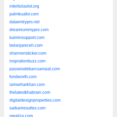
interbolaslot.org
palmkuafor.com
dataentrypro.net
dreamrummypro.com
kaiminsupport.com
belanjareceh.com
shannonsticker.com
insprationbuzz.com
passeiodebarcoarraial.com
fondworth.com
iamseharkhan.com
thelatestkhabrain.com
digitaldesignproperties.com
sarkariresultex.com
mealizo.com