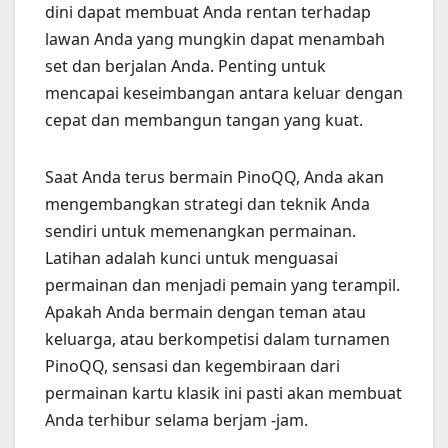
dini dapat membuat Anda rentan terhadap
lawan Anda yang mungkin dapat menambah
set dan berjalan Anda. Penting untuk
mencapai keseimbangan antara keluar dengan
cepat dan membangun tangan yang kuat.
Saat Anda terus bermain PinoQQ, Anda akan
mengembangkan strategi dan teknik Anda
sendiri untuk memenangkan permainan.
Latihan adalah kunci untuk menguasai
permainan dan menjadi pemain yang terampil.
Apakah Anda bermain dengan teman atau
keluarga, atau berkompetisi dalam turnamen
PinoQQ, sensasi dan kegembiraan dari
permainan kartu klasik ini pasti akan membuat
Anda terhibur selama berjam -jam.