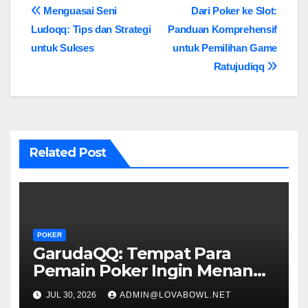
Post
Menguasai Seni
Dari Poker ke Slot:
Ludoqq: Tips dan Strategi
Panduan Komprehensif
navigation
untuk Sukses
untuk Pemilihan Game
Ratujudiqq
Related Post
POKER
GarudaQQ: Tempat Para
Pemain Poker Ingin Menang
Besar
JUL 30, 2026
ADMIN@LOVABOWL.NET