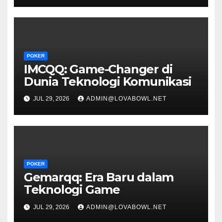
POKER
IMCQQ: Game-Changer di
Dunia Teknologi Komunikasi
JUL 29, 2026
ADMIN@LOVABOWL.NET
POKER
Gemarqq: Era Baru dalam
Teknologi Game
JUL 29, 2026
ADMIN@LOVABOWL.NET