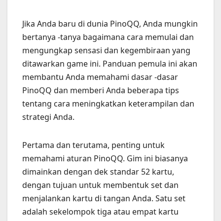
Jika Anda baru di dunia PinoQQ, Anda mungkin
bertanya -tanya bagaimana cara memulai dan
mengungkap sensasi dan kegembiraan yang
ditawarkan game ini. Panduan pemula ini akan
membantu Anda memahami dasar -dasar
PinoQQ dan memberi Anda beberapa tips
tentang cara meningkatkan keterampilan dan
strategi Anda.
Pertama dan terutama, penting untuk
memahami aturan PinoQQ. Gim ini biasanya
dimainkan dengan dek standar 52 kartu,
dengan tujuan untuk membentuk set dan
menjalankan kartu di tangan Anda. Satu set
adalah sekelompok tiga atau empat kartu