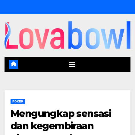
Skip
to
content
POKER
Mengungkap sensasi
dan kegembiraan