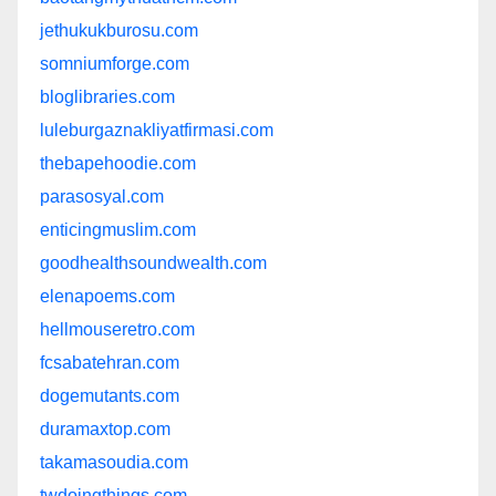
jethukukburosu.com
somniumforge.com
bloglibraries.com
luleburgaznakliyatfirmasi.com
thebapehoodie.com
parasosyal.com
enticingmuslim.com
goodhealthsoundwealth.com
elenapoems.com
hellmouseretro.com
fcsabatehran.com
dogemutants.com
duramaxtop.com
takamasoudia.com
twdoingthings.com