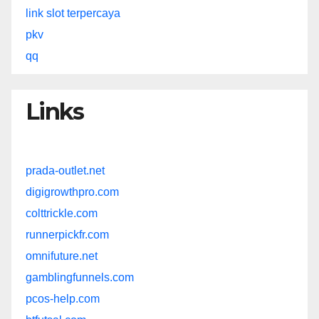
link slot terpercaya
pkv
qq
Links
prada-outlet.net
digigrowthpro.com
colttrickle.com
runnerpickfr.com
omnifuture.net
gamblingfunnels.com
pcos-help.com