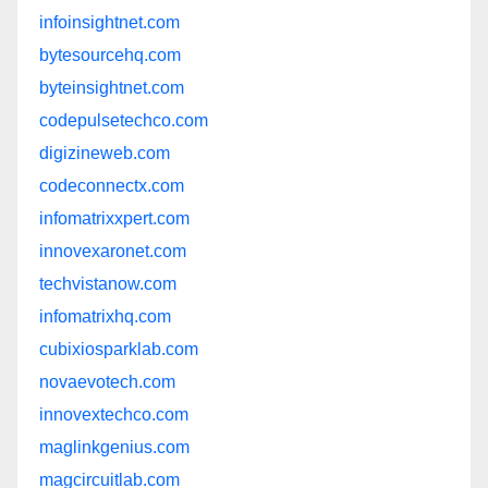
infoinsightnet.com
bytesourcehq.com
byteinsightnet.com
codepulsetechco.com
digizineweb.com
codeconnectx.com
infomatrixxpert.com
innovexaronet.com
techvistanow.com
infomatrixhq.com
cubixiosparklab.com
novaevotech.com
innovextechco.com
maglinkgenius.com
magcircuitlab.com