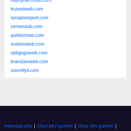
zephyrtechhub.com
truzestweb.com
synapsexpert.com
zentarolab.com
quikbiznow.com
xceleroweb.com
optigogoweb.com
brandaroweb.com
zoomifyit.com
menuqq pkv
|
situs pkv games
|
situs pkv games
|