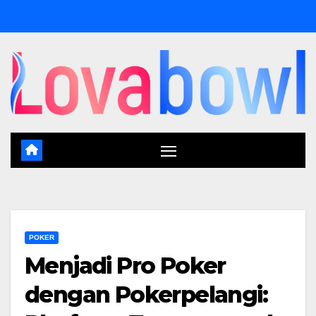
Skip
to
content
POKER
Menjadi Pro Poker
dengan Pokerpelangi: