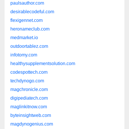
paulsauthor.com
desirablecodeful.com
flexigennet.com
heronameclub.com
medmarket.io
outdoortablez.com
infotomy.com
healthysupplementsolution.com
codespottech.com
techdynogo.com
magchronicle.com
digipediatech.com
maglinkitnow.com
byteinsightweb.com
magdynogenius.com