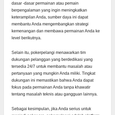
dasar -dasar permainan atau pemain
berpengalaman yang ingin meningkatkan
keterampilan Anda, sumber daya ini dapat
membantu Anda mengembangkan strategi
kemenangan dan membawa permainan Anda ke
level berikutnya.
Selain itu, pokerpelangi menawarkan tim
dukungan pelanggan yang berdedikasi yang
tersedia 24/7 untuk membantu masalah atau
pertanyaan yang mungkin Anda miliki. Tingkat
dukungan ini memastikan bahwa Anda dapat
fokus pada permainan Anda tanpa khawatir
tentang masalah teknis atau gangguan lainnya.
Sebagai kesimpulan, jika Anda serius untuk