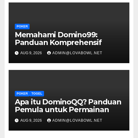
POKER
Memahami Domino99:
Panduan Komprehensif
AUG 9, 2026
ADMIN@LOVABOWL.NET
POKER
TOGEL
Apa itu DominoQQ? Panduan
Pemula untuk Permainan
AUG 9, 2026
ADMIN@LOVABOWL.NET