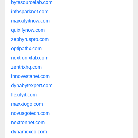
bytesourcelab.com
infosparknet.com
maxxifyitnow.com
quixifynow.com
zephyruspro.com
optipathx.com
nextronixlab.com
zentrixhq.com
innovestanet.com
dynabytexpert.com
flexifyit.com
maxxiogo.com
novusgotech.com
nextronnet.com
dynamoxco.com