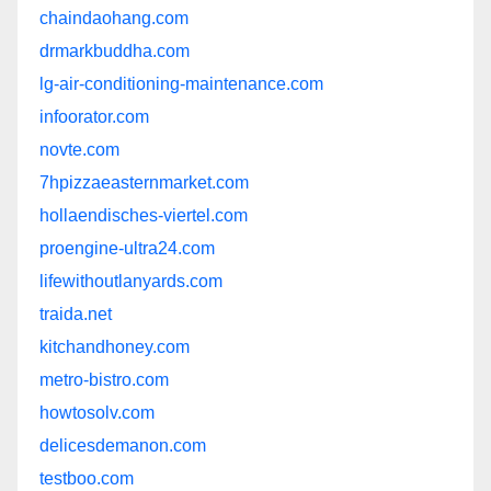
chaindaohang.com
drmarkbuddha.com
lg-air-conditioning-maintenance.com
infoorator.com
novte.com
7hpizzaeasternmarket.com
hollaendisches-viertel.com
proengine-ultra24.com
lifewithoutlanyards.com
traida.net
kitchandhoney.com
metro-bistro.com
howtosolv.com
delicesdemanon.com
testboo.com