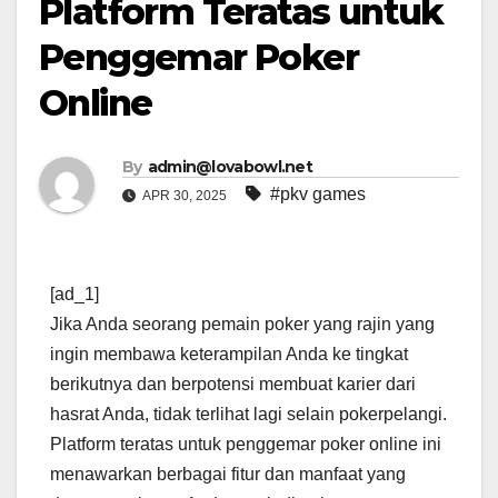
Platform Teratas untuk
Penggemar Poker
Online
By
admin@lovabowl.net
#pkv games
APR 30, 2025
[ad_1]
Jika Anda seorang pemain poker yang rajin yang
ingin membawa keterampilan Anda ke tingkat
berikutnya dan berpotensi membuat karier dari
hasrat Anda, tidak terlihat lagi selain pokerpelangi.
Platform teratas untuk penggemar poker online ini
menawarkan berbagai fitur dan manfaat yang