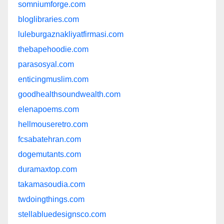
somniumforge.com
bloglibraries.com
luleburgaznakliyatfirmasi.com
thebapehoodie.com
parasosyal.com
enticingmuslim.com
goodhealthsoundwealth.com
elenapoems.com
hellmouseretro.com
fcsabatehran.com
dogemutants.com
duramaxtop.com
takamasoudia.com
twdoingthings.com
stellabluedesignsco.com