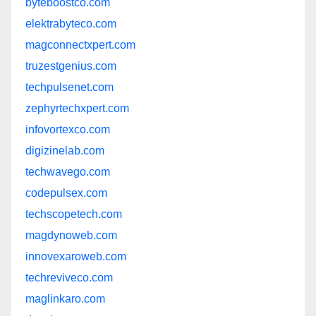
byteboostco.com
elektrabyteco.com
magconnectxpert.com
truzestgenius.com
techpulsenet.com
zephyrtechxpert.com
infovortexco.com
digizinelab.com
techwavego.com
codepulsex.com
techscopetech.com
magdynoweb.com
innovexaroweb.com
techreviveco.com
maglinkaro.com