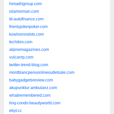
himadrigroup.com
islamroman.com
td-autofinance.com
frienlyjokerpoker.com
kowloonnslots.com
techibro.com
alpinemagazines.com
vulcanrp.com
twitter-trend-blog.com
montblancpensonlineoutletsale.com
babygadgetsreview.com
akupunktur-ambulanz.com
whatiremembered.com
linq-condo-beautyworld.com
ebyt.cc