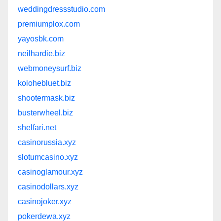
weddingdressstudio.com
premiumplox.com
yayosbk.com
neilhardie.biz
webmoneysurf.biz
kolohebluet.biz
shootermask.biz
busterwheel.biz
shelfari.net
casinorussia.xyz
slotumcasino.xyz
casinoglamour.xyz
casinodollars.xyz
casinojoker.xyz
pokerdewa.xyz