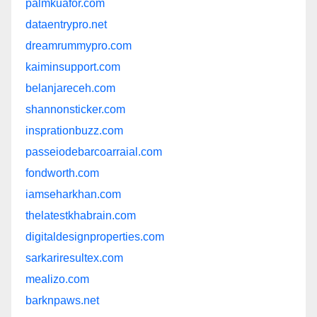
palmkuafor.com
dataentrypro.net
dreamrummypro.com
kaiminsupport.com
belanjareceh.com
shannonsticker.com
insprationbuzz.com
passeiodebarcoarraial.com
fondworth.com
iamseharkhan.com
thelatestkhabrain.com
digitaldesignproperties.com
sarkariresultex.com
mealizo.com
barknpaws.net