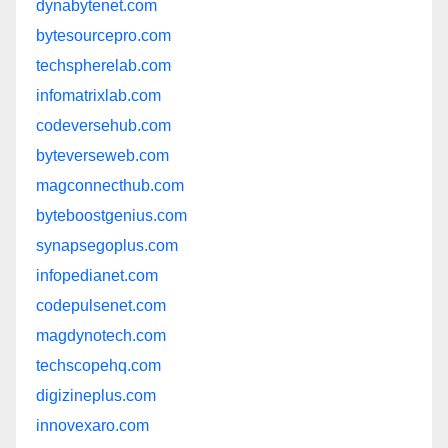
dynabytenet.com
bytesourcepro.com
techspherelab.com
infomatrixlab.com
codeversehub.com
byteverseweb.com
magconnecthub.com
byteboostgenius.com
synapsegoplus.com
infopedianet.com
codepulsenet.com
magdynotech.com
techscopehq.com
digizineplus.com
innovexaro.com