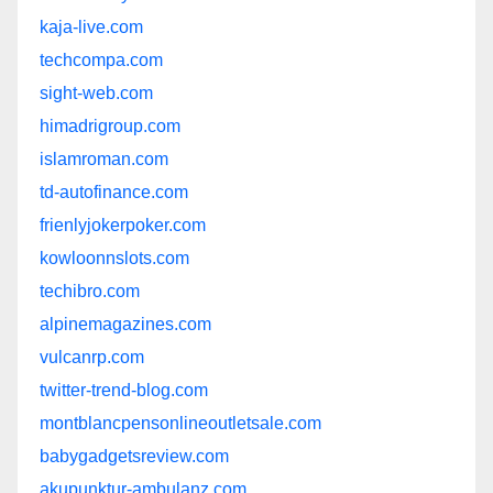
kaja-live.com
techcompa.com
sight-web.com
himadrigroup.com
islamroman.com
td-autofinance.com
frienlyjokerpoker.com
kowloonnslots.com
techibro.com
alpinemagazines.com
vulcanrp.com
twitter-trend-blog.com
montblancpensonlineoutletsale.com
babygadgetsreview.com
akupunktur-ambulanz.com