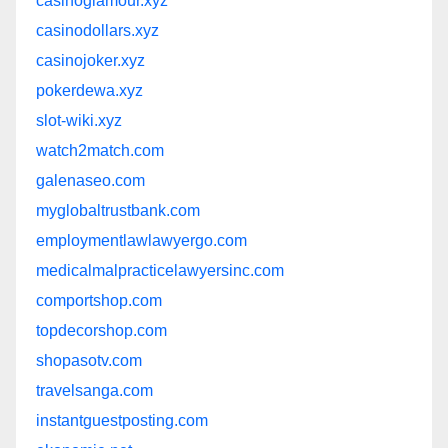
casinoglamour.xyz
casinodollars.xyz
casinojoker.xyz
pokerdewa.xyz
slot-wiki.xyz
watch2match.com
galenaseo.com
myglobaltrustbank.com
employmentlawlawyergo.com
medicalmalpracticelawyersinc.com
comportshop.com
topdecorshop.com
shopasotv.com
travelsanga.com
instantguestposting.com