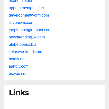
ekonomie.net
appointmentplus.net
developmentworm.com
itlivenews.com
theplumbingfremont.com
newstrending24.com
ufabetbonus.biz
kelasweekend.com
betatk.net
aandly.com
bswoo.com
Links