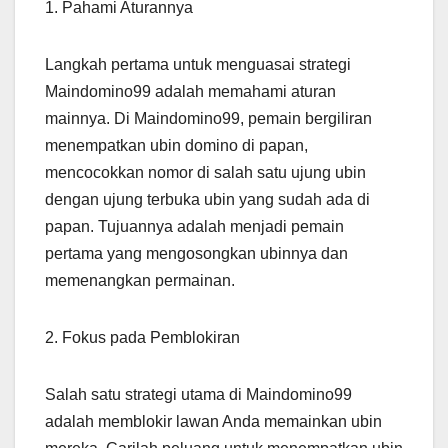
1. Pahami Aturannya
Langkah pertama untuk menguasai strategi
Maindomino99 adalah memahami aturan
mainnya. Di Maindomino99, pemain bergiliran
menempatkan ubin domino di papan,
mencocokkan nomor di salah satu ujung ubin
dengan ujung terbuka ubin yang sudah ada di
papan. Tujuannya adalah menjadi pemain
pertama yang mengosongkan ubinnya dan
memenangkan permainan.
2. Fokus pada Pemblokiran
Salah satu strategi utama di Maindomino99
adalah memblokir lawan Anda memainkan ubin