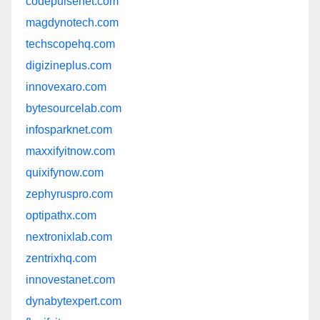
codepulsenet.com
magdynotech.com
techscopehq.com
digizineplus.com
innovexaro.com
bytesourcelab.com
infosparknet.com
maxxifyitnow.com
quixifynow.com
zephyruspro.com
optipathx.com
nextronixlab.com
zentrixhq.com
innovestanet.com
dynabytexpert.com