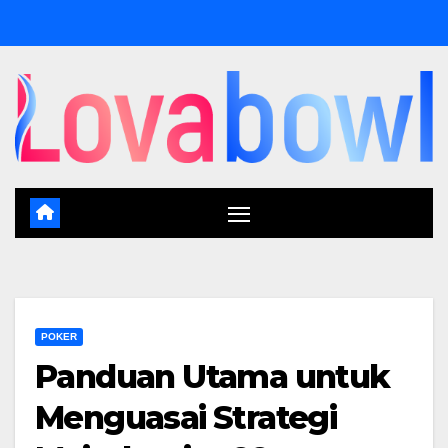
Skip
to
content
POKER
Panduan Utama untuk
Menguasai Strategi