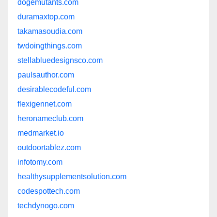
dogemutants.com
duramaxtop.com
takamasoudia.com
twdoingthings.com
stellabluedesignsco.com
paulsauthor.com
desirablecodeful.com
flexigennet.com
heronameclub.com
medmarket.io
outdoortablez.com
infotomy.com
healthysupplementsolution.com
codespottech.com
techdynogo.com