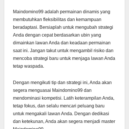
Maindomino99 adalah permainan dinamis yang
membutuhkan fleksibilitas dan kemampuan
beradaptasi. Bersiaplah untuk mengubah strategi
Anda dengan cepat berdasarkan ubin yang
dimainkan lawan Anda dan keadaan permainan
saat ini. Jangan takut untuk mengambil risiko dan
mencoba strategi baru untuk menjaga lawan Anda
tetap waspada.
Dengan mengikuti tip dan strategi ini, Anda akan
segera menguasai Maindomino99 dan
mendominasi kompetisi. Latih keterampilan Anda,
tetap fokus, dan selalu mencari peluang baru
untuk mengakali lawan Anda. Dengan dedikasi
dan ketekunan, Anda akan segera menjadi master