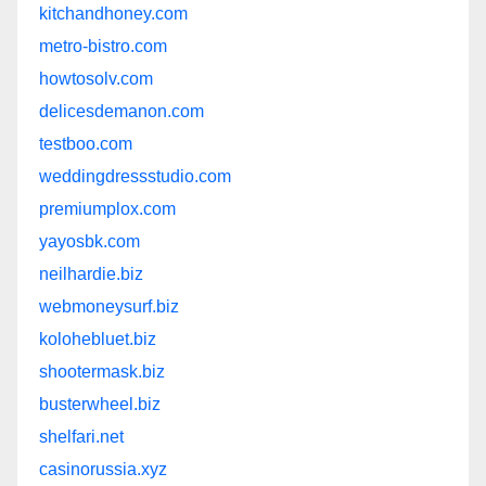
kitchandhoney.com
metro-bistro.com
howtosolv.com
delicesdemanon.com
testboo.com
weddingdressstudio.com
premiumplox.com
yayosbk.com
neilhardie.biz
webmoneysurf.biz
kolohebluet.biz
shootermask.biz
busterwheel.biz
shelfari.net
casinorussia.xyz