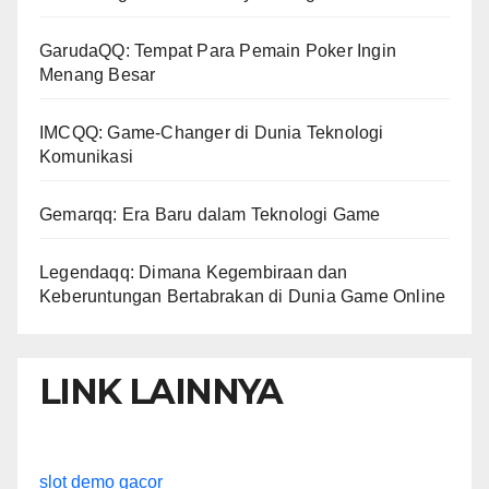
GarudaQQ: Tempat Para Pemain Poker Ingin
Menang Besar
IMCQQ: Game-Changer di Dunia Teknologi
Komunikasi
Gemarqq: Era Baru dalam Teknologi Game
Legendaqq: Dimana Kegembiraan dan
Keberuntungan Bertabrakan di Dunia Game Online
LINK LAINNYA
slot demo gacor