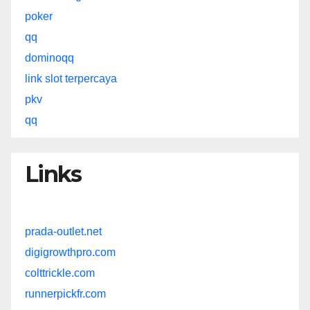
poker
qq
dominoqq
link slot terpercaya
pkv
qq
Links
prada-outlet.net
digigrowthpro.com
colttrickle.com
runnerpickfr.com