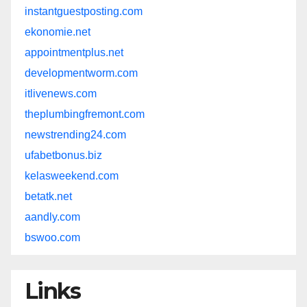
instantguestposting.com
ekonomie.net
appointmentplus.net
developmentworm.com
itlivenews.com
theplumbingfremont.com
newstrending24.com
ufabetbonus.biz
kelasweekend.com
betatk.net
aandly.com
bswoo.com
Links