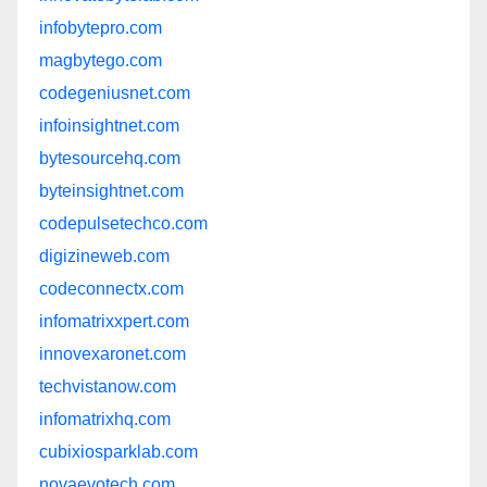
infobytepro.com
magbytego.com
codegeniusnet.com
infoinsightnet.com
bytesourcehq.com
byteinsightnet.com
codepulsetechco.com
digizineweb.com
codeconnectx.com
infomatrixxpert.com
innovexaronet.com
techvistanow.com
infomatrixhq.com
cubixiosparklab.com
novaevotech.com