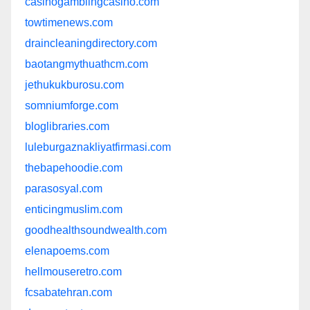
casinogamblingcasino.com
towtimenews.com
draincleaningdirectory.com
baotangmythuathcm.com
jethukukburosu.com
somniumforge.com
bloglibraries.com
luleburgaznakliyatfirmasi.com
thebapehoodie.com
parasosyal.com
enticingmuslim.com
goodhealthsoundwealth.com
elenapoems.com
hellmouseretro.com
fcsabatehran.com