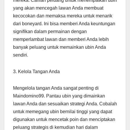
mereka. Carilah peluang untuk menempatkan ubin
yang akan mencegah lawan Anda membuat
kecocokan dan memaksa mereka untuk menarik
dari boneyard. Ini bisa memberi Anda keuntungan
signifikan dalam permainan dengan
memperlambat lawan dan memberi Anda lebih
banyak peluang untuk memainkan ubin Anda
sendiri.
3. Kelola Tangan Anda
Mengelola tangan Anda sangat penting di
Maindomino99. Pantau ubin yang dimainkan
lawan Anda dan sesuaikan strategi Anda. Cobalah
untuk memegang ubin bernilai tinggi yang dapat
digunakan untuk mencetak poin dan menciptakan
peluang strategis di kemudian hari dalam