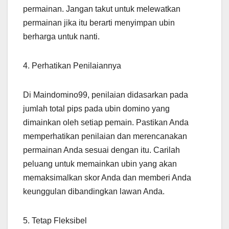
permainan. Jangan takut untuk melewatkan
permainan jika itu berarti menyimpan ubin
berharga untuk nanti.
4. Perhatikan Penilaiannya
Di Maindomino99, penilaian didasarkan pada
jumlah total pips pada ubin domino yang
dimainkan oleh setiap pemain. Pastikan Anda
memperhatikan penilaian dan merencanakan
permainan Anda sesuai dengan itu. Carilah
peluang untuk memainkan ubin yang akan
memaksimalkan skor Anda dan memberi Anda
keunggulan dibandingkan lawan Anda.
5. Tetap Fleksibel