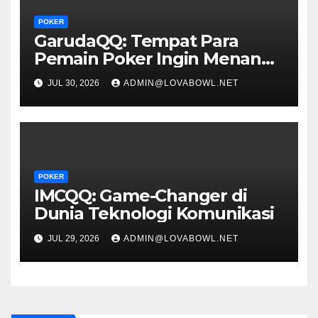
POKER
GarudaQQ: Tempat Para
Pemain Poker Ingin Menang
Besar
JUL 30, 2026
ADMIN@LOVABOWL.NET
POKER
IMCQQ: Game-Changer di
Dunia Teknologi Komunikasi
JUL 29, 2026
ADMIN@LOVABOWL.NET