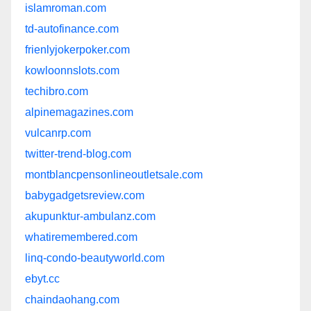
islamroman.com
td-autofinance.com
frienlyjokerpoker.com
kowloonnslots.com
techibro.com
alpinemagazines.com
vulcanrp.com
twitter-trend-blog.com
montblancpensonlineoutletsale.com
babygadgetsreview.com
akupunktur-ambulanz.com
whatiremembered.com
linq-condo-beautyworld.com
ebyt.cc
chaindaohang.com