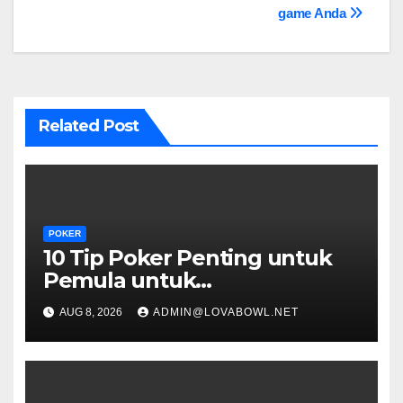
game Anda
Related Post
POKER
10 Tip Poker Penting untuk
Pemula untuk
Memenangkan Lebih Banyak
AUG 8, 2026
ADMIN@LOVABOWL.NET
Tangan