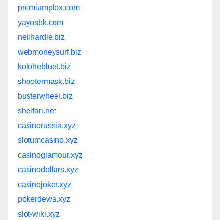
premiumplox.com
yayosbk.com
neilhardie.biz
webmoneysurf.biz
kolohebluet.biz
shootermask.biz
busterwheel.biz
shelfari.net
casinorussia.xyz
slotumcasino.xyz
casinoglamour.xyz
casinodollars.xyz
casinojoker.xyz
pokerdewa.xyz
slot-wiki.xyz