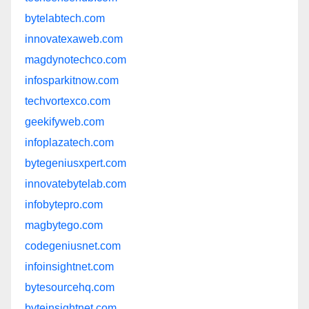
bytelabtech.com
innovatexaweb.com
magdynotechco.com
infosparkitnow.com
techvortexco.com
geekifyweb.com
infoplazatech.com
bytegeniusxpert.com
innovatebytelab.com
infobytepro.com
magbytego.com
codegeniusnet.com
infoinsightnet.com
bytesourcehq.com
byteinsightnet.com