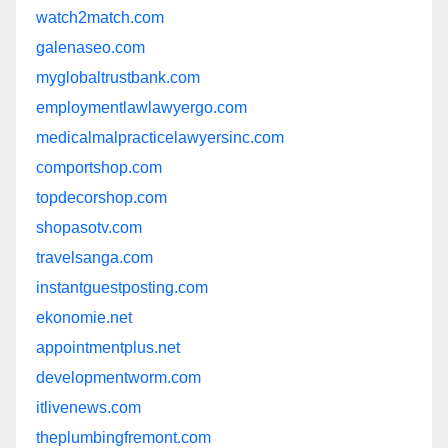
watch2match.com
galenaseo.com
myglobaltrustbank.com
employmentlawlawyergo.com
medicalmalpracticelawyersinc.com
comportshop.com
topdecorshop.com
shopasotv.com
travelsanga.com
instantguestposting.com
ekonomie.net
appointmentplus.net
developmentworm.com
itlivenews.com
theplumbingfremont.com