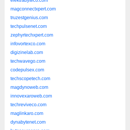
elektrabyteco.com
magconnectxpert.com
truzestgenius.com
techpulsenet.com
zephyrtechxpert.com
infovortexco.com
digizinelab.com
techwavego.com
codepulsex.com
techscopetech.com
magdynoweb.com
innovexaroweb.com
techreviveco.com
maglinkaro.com
dynabytenet.com