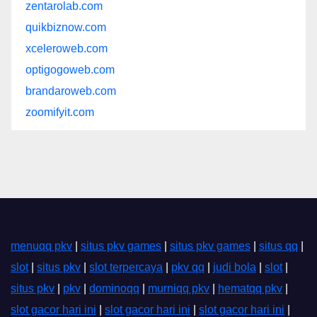
zentarolab.com
quikbiznow.com
xceleroweb.com
optigogoweb.com
brandaroweb.com
zoomifyit.com
menuqq pkv
|
situs pkv games
|
situs pkv games
|
situs qq
|
slot
|
situs pkv
|
slot terpercaya
|
pkv qq
|
judi bola
|
slot
|
situs pkv
|
pkv
|
dominoqq
|
murniqq pkv
|
hematqq pkv
|
slot gacor hari ini
|
slot gacor hari ini
|
slot gacor hari ini
|