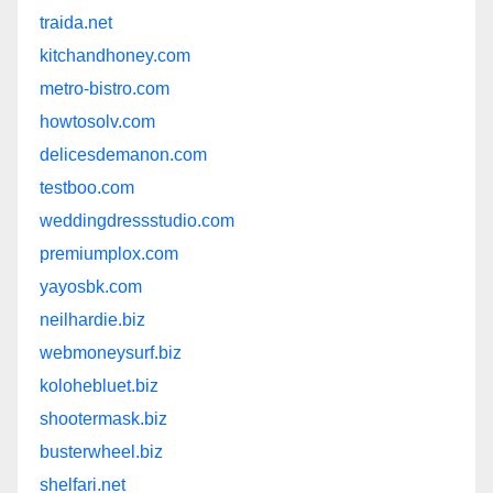
traida.net
kitchandhoney.com
metro-bistro.com
howtosolv.com
delicesdemanon.com
testboo.com
weddingdressstudio.com
premiumplox.com
yayosbk.com
neilhardie.biz
webmoneysurf.biz
kolohebluet.biz
shootermask.biz
busterwheel.biz
shelfari.net