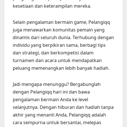
kesetiaan dan keterampilan mereka.
Selain pengalaman bermain game, Pelangiqq
juga menawarkan komunitas pemain yang
dinamis dari seluruh dunia. Terhubung dengan
individu yang berpikiran sama, berbagi tips
dan strategi, dan berkompetisi dalam
turnamen dan acara untuk mendapatkan
peluang memenangkan lebih banyak hadiah.
Jadi mengapa menunggu? Bergabunglah
dengan Pelangiqq hari ini dan bawa
pengalaman bermain Anda ke level
selanjutnya. Dengan hiburan dan hadiah tanpa
akhir yang menanti Anda, Pelangiqq adalah
cara sempurna untuk bersantai, melepas