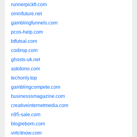
runnerpickfr.com
omnifuture.net
gamblingfunnels.com
pcos-help.com
btfutsal.com
codirop.com
ghosts-uk.net
askdono.com
techonly.top
gamblingcompete.com
businesssmagazine.com
creativeinternetmedia.com
n95-sale.com
blogreborn.com
virtcitnow.com