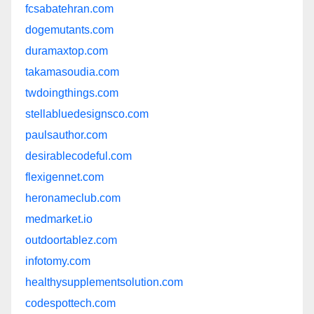
fcsabatehran.com
dogemutants.com
duramaxtop.com
takamasoudia.com
twdoingthings.com
stellabluedesignsco.com
paulsauthor.com
desirablecodeful.com
flexigennet.com
heronameclub.com
medmarket.io
outdoortablez.com
infotomy.com
healthysupplementsolution.com
codespottech.com