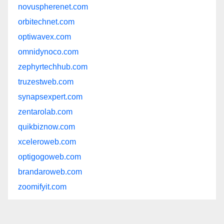
novuspherenet.com
orbitechnet.com
optiwavex.com
omnidynoco.com
zephyrtechhub.com
truzestweb.com
synapsexpert.com
zentarolab.com
quikbiznow.com
xceleroweb.com
optigogoweb.com
brandaroweb.com
zoomifyit.com