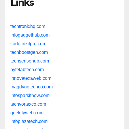
Links
techtronixhq.com
infogadgethub.com
codelinkitpro.com
techboostgen.com
techsensehub.com
bytelabtech.com
innovatexaweb.com
magdynotechco.com
infosparkitnow.com
techvortexco.com
geekifyweb.com
infoplazatech.com