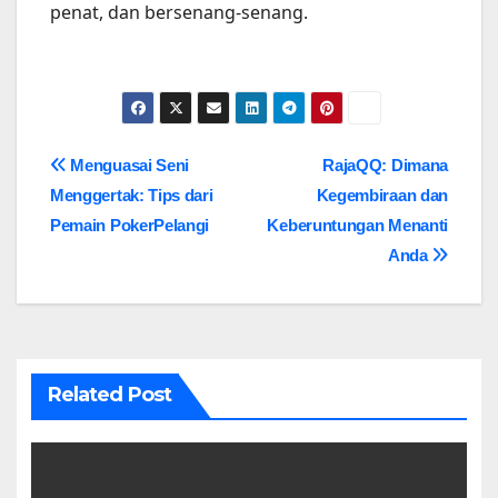
penat, dan bersenang-senang.
Post
Menguasai Seni
RajaQQ: Dimana
Menggertak: Tips dari
Kegembiraan dan
navigation
Pemain PokerPelangi
Keberuntungan Menanti
Anda
Related Post