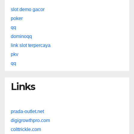
slot demo gacor
poker
qq
dominoqq
link slot terpercaya
pkv
qq
Links
prada-outlet.net
digigrowthpro.com
colttrickle.com