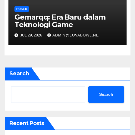
POKER
Gemarqq: Era Baru dalam
Teknologi Game
JUL 29, 2026
ADMIN@LOVABOWL.NET
Search
Search
Recent Posts