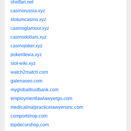
shelfari.net
casinorussia.xyz
slotumcasino.xyz
casinoglamour.xyz
casinodollars.xyz
casinojoker.xyz
pokerdewa.xyz
slot-wiki.xyz
watch2match.com
galenaseo.com
myglobaltrustbank.com
employmentlawlawyergo.com
medicalmalpracticelawyersinc.com
comportshop.com
topdecorshop.com