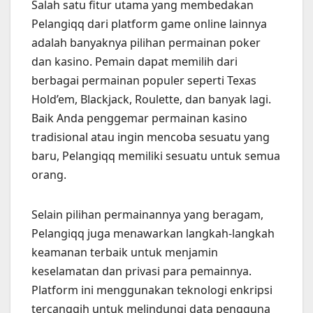
Salah satu fitur utama yang membedakan
Pelangiqq dari platform game online lainnya
adalah banyaknya pilihan permainan poker
dan kasino. Pemain dapat memilih dari
berbagai permainan populer seperti Texas
Hold’em, Blackjack, Roulette, dan banyak lagi.
Baik Anda penggemar permainan kasino
tradisional atau ingin mencoba sesuatu yang
baru, Pelangiqq memiliki sesuatu untuk semua
orang.
Selain pilihan permainannya yang beragam,
Pelangiqq juga menawarkan langkah-langkah
keamanan terbaik untuk menjamin
keselamatan dan privasi para pemainnya.
Platform ini menggunakan teknologi enkripsi
tercanggih untuk melindungi data pengguna