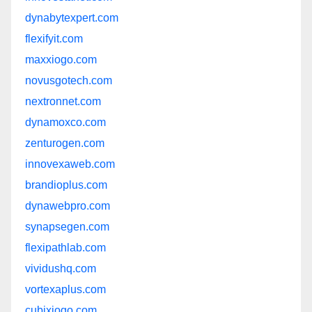
dynabytexpert.com
flexifyit.com
maxxiogo.com
novusgotech.com
nextronnet.com
dynamoxco.com
zenturogen.com
innovexaweb.com
brandioplus.com
dynawebpro.com
synapsegen.com
flexipathlab.com
vividushq.com
vortexaplus.com
cubixiogo.com