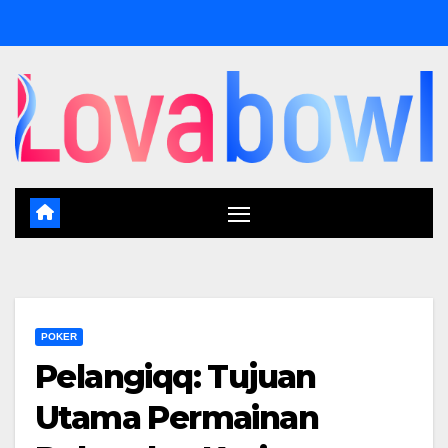
Skip
to
content
POKER
Pelangiqq: Tujuan
Utama Permainan