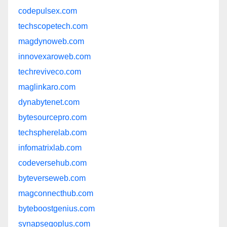
codepulsex.com
techscopetech.com
magdynoweb.com
innovexaroweb.com
techreviveco.com
maglinkaro.com
dynabytenet.com
bytesourcepro.com
techspherelab.com
infomatrixlab.com
codeversehub.com
byteverseweb.com
magconnecthub.com
byteboostgenius.com
synapsegoplus.com