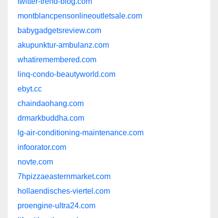
twitter-trend-blog.com
montblancpensonlineoutletsale.com
babygadgetsreview.com
akupunktur-ambulanz.com
whatiremembered.com
linq-condo-beautyworld.com
ebyt.cc
chaindaohang.com
drmarkbuddha.com
lg-air-conditioning-maintenance.com
infoorator.com
novte.com
7hpizzaeasternmarket.com
hollaendisches-viertel.com
proengine-ultra24.com