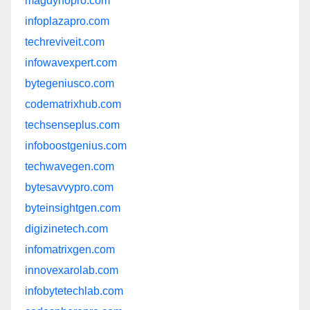
magdynopro.com
infoplazapro.com
techreviveit.com
infowavexpert.com
bytegeniusco.com
codematrixhub.com
techsenseplus.com
infoboostgenius.com
techwavegen.com
bytesavvypro.com
byteinsightgen.com
digizinetech.com
infomatrixgen.com
innovexarolab.com
infobytetechlab.com