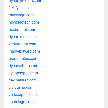
dynabytexpert.com
flexifyit.com
maxxiogo.com
novusgotech.com
nextronnet.com
dynamoxco.com
zenturogen.com
innovexaweb.com
brandioplus.com
dynawebpro.com
synapsegen.com
flexipathlab.com
vividushq.com
vortexaplus.com
cubixiogo.com