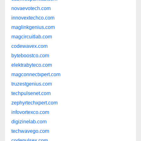
novaevotech.com
innovextechco.com
maglinkgenius.com
magcircuitlab.com
codewavex.com
byteboostco.com
elektrabyteco.com
magconnectxpert.com
truzestgenius.com
techpulsenet.com
zephyrtechxpert.com
infovortexco.com
digizinelab.com
techwavego.com
codepulsex.com