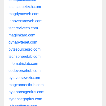
techscopetech.com
magdynoweb.com
innovexaroweb.com
techreviveco.com
maglinkaro.com
dynabytenet.com
bytesourcepro.com
techspherelab.com
infomatrixlab.com
codeversehub.com
byteverseweb.com
magconnecthub.com
byteboostgenius.com
synapsegoplus.com