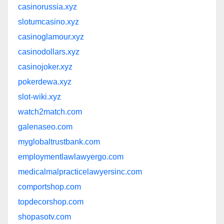
casinorussia.xyz
slotumcasino.xyz
casinoglamour.xyz
casinodollars.xyz
casinojoker.xyz
pokerdewa.xyz
slot-wiki.xyz
watch2match.com
galenaseo.com
myglobaltrustbank.com
employmentlawlawyergo.com
medicalmalpracticelawyersinc.com
comportshop.com
topdecorshop.com
shopasotv.com