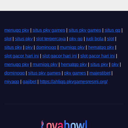
menuqq pkv
|
situs pkv games
|
situs pkv games
|
situs qq
|
slot
|
situs pkv
|
slot terpercaya
|
pkv qq
|
judi bola
|
slot
|
situs pkv
|
pkv
|
dominoqq
|
murniqq pkv
|
hematqq pkv
|
slot gacor hari ini
|
slot gacor hari ini
|
slot gacor hari ini
|
menuqq pkv
|
murniqq pkv
|
hematqq pkv
|
situs pkv
|
pkv
|
dominoqq
|
situs pkv games
|
pkv games
|
majestibet
|
miyaqq
|
gajibet
|
https://ahliqq.pkvgamesresmi.org/