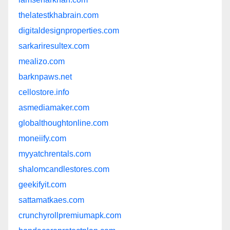
thelatestkhabrain.com
digitaldesignproperties.com
sarkariresultex.com
mealizo.com
barknpaws.net
cellostore.info
asmediamaker.com
globalthoughtonline.com
moneiify.com
myyatchrentals.com
shalomcandlestores.com
geekifyit.com
sattamatkaes.com
crunchyrollpremiumapk.com