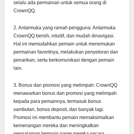
selalu ada permainan untuk semua orang di
CrownQQ.
2. Antarmuka yang ramah pengguna: Antarmuka
CrownQQ bersih, intuitif, dan mudah dinavigasi.
Hal ini memudahkan pemain untuk menemukan
permainan favoritnya, melakukan penyetoran dan
penarikan, serta berkomunikasi dengan pemain
lain.
3. Bonus dan promosi yang melimpah: CrownQQ
menawarkan bonus dan promosi yang melimpah
kepada para pemainnya, termasuk bonus
sambutan, bonus deposit, dan banyak lagi.
Promosi ini membantu pemain memaksimalkan
kemenangan mereka dan meningkatkan
pengalaman bermain game mereka secara