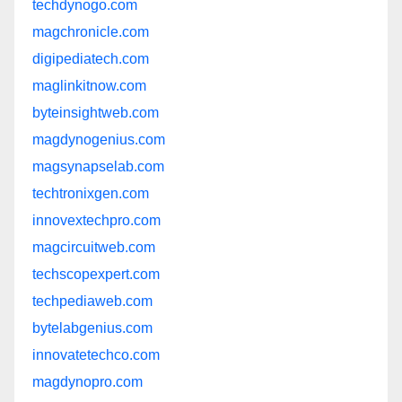
techdynogo.com
magchronicle.com
digipediatech.com
maglinkitnow.com
byteinsightweb.com
magdynogenius.com
magsynapselab.com
techtronixgen.com
innovextechpro.com
magcircuitweb.com
techscopexpert.com
techpediaweb.com
bytelabgenius.com
innovatetechco.com
magdynopro.com