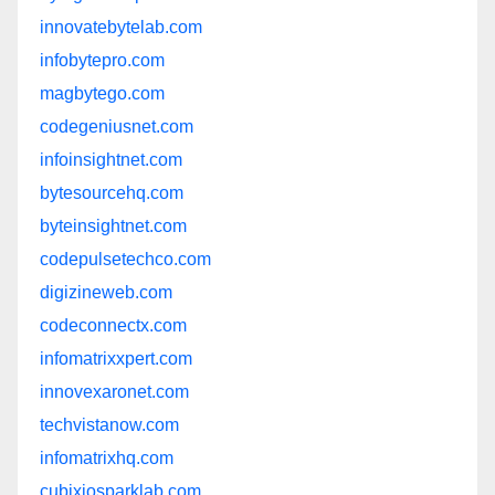
innovatebytelab.com
infobytepro.com
magbytego.com
codegeniusnet.com
infoinsightnet.com
bytesourcehq.com
byteinsightnet.com
codepulsetechco.com
digizineweb.com
codeconnectx.com
infomatrixxpert.com
innovexaronet.com
techvistanow.com
infomatrixhq.com
cubixiosparklab.com