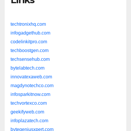
techtronixhq.com
infogadgethub.com
codelinkitpro.com
techboostgen.com
techsensehub.com
bytelabtech.com
innovatexaweb.com
magdynotechco.com
infosparkitnow.com
techvortexco.com
geekifyweb.com
infoplazatech.com
bytegeniusxpert.com