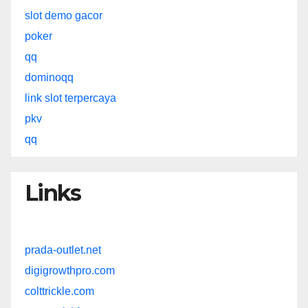
slot demo gacor
poker
qq
dominoqq
link slot terpercaya
pkv
qq
Links
prada-outlet.net
digigrowthpro.com
colttrickle.com