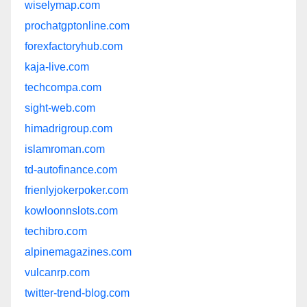
wiselymap.com
prochatgptonline.com
forexfactoryhub.com
kaja-live.com
techcompa.com
sight-web.com
himadrigroup.com
islamroman.com
td-autofinance.com
frienlyjokerpoker.com
kowloonnslots.com
techibro.com
alpinemagazines.com
vulcanrp.com
twitter-trend-blog.com