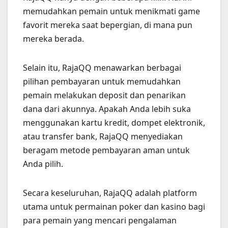
memudahkan pemain untuk menikmati game
favorit mereka saat bepergian, di mana pun
mereka berada.
Selain itu, RajaQQ menawarkan berbagai
pilihan pembayaran untuk memudahkan
pemain melakukan deposit dan penarikan
dana dari akunnya. Apakah Anda lebih suka
menggunakan kartu kredit, dompet elektronik,
atau transfer bank, RajaQQ menyediakan
beragam metode pembayaran aman untuk
Anda pilih.
Secara keseluruhan, RajaQQ adalah platform
utama untuk permainan poker dan kasino bagi
para pemain yang mencari pengalaman