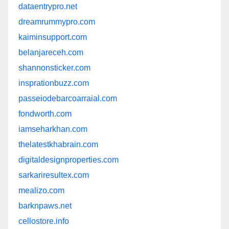
dataentrypro.net
dreamrummypro.com
kaiminsupport.com
belanjareceh.com
shannonsticker.com
insprationbuzz.com
passeiodebarcoarraial.com
fondworth.com
iamseharkhan.com
thelatestkhabrain.com
digitaldesignproperties.com
sarkariresultex.com
mealizo.com
barknpaws.net
cellostore.info