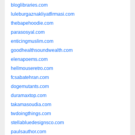
bloglibraries.com
luleburgaznakliyatfirmasi.com
thebapehoodie.com
parasosyal.com
enticingmuslim.com
goodhealthsoundwealth.com
elenapoems.com
hellmouseretro.com
fcsabatehran.com
dogemutants.com
duramaxtop.com
takamasoudia.com
twdoingthings.com
stellabluedesignsco.com
paulsauthor.com