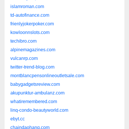
islamroman.com
td-autofinance.com
frienlyjokerpoker.com
kowloonnslots.com
techibro.com
alpinemagazines.com
vulcanrp.com
twitter-trend-blog.com
montblancpensonlineoutletsale.com
babygadgetsreview.com
akupunktur-ambulanz.com
whatiremembered.com
linq-condo-beautyworld.com
ebyt.cc
chaindaohang.com