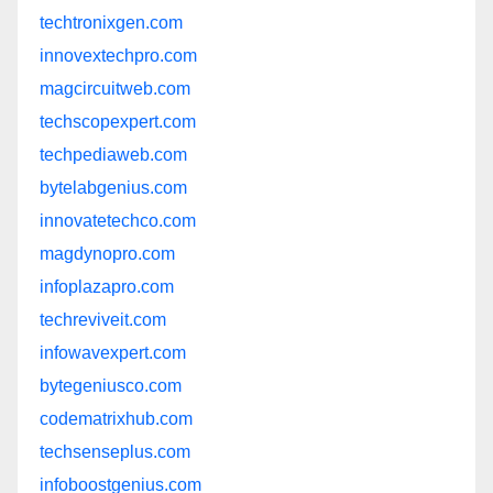
techtronixgen.com
innovextechpro.com
magcircuitweb.com
techscopexpert.com
techpediaweb.com
bytelabgenius.com
innovatetechco.com
magdynopro.com
infoplazapro.com
techreviveit.com
infowavexpert.com
bytegeniusco.com
codematrixhub.com
techsenseplus.com
infoboostgenius.com