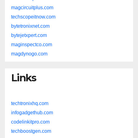
magcircuitplus.com
techscopeitnow.com
bytetronixnet.com
bytejetxpert.com
maginspectco.com
magdynogo.com
Links
techtronixhq.com
infogadgethub.com
codelinkitpro.com
techboostgen.com