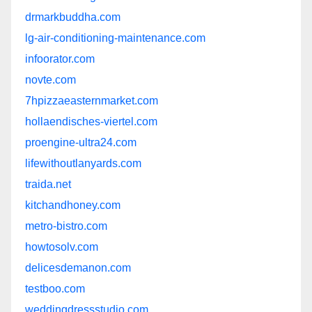
drmarkbuddha.com
lg-air-conditioning-maintenance.com
infoorator.com
novte.com
7hpizzaeasternmarket.com
hollaendisches-viertel.com
proengine-ultra24.com
lifewithoutlanyards.com
traida.net
kitchandhoney.com
metro-bistro.com
howtosolv.com
delicesdemanon.com
testboo.com
weddingdressstudio.com