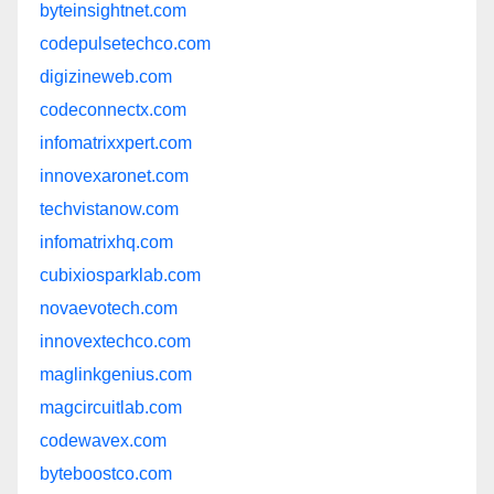
byteinsightnet.com
codepulsetechco.com
digizineweb.com
codeconnectx.com
infomatrixxpert.com
innovexaronet.com
techvistanow.com
infomatrixhq.com
cubixiosparklab.com
novaevotech.com
innovextechco.com
maglinkgenius.com
magcircuitlab.com
codewavex.com
byteboostco.com