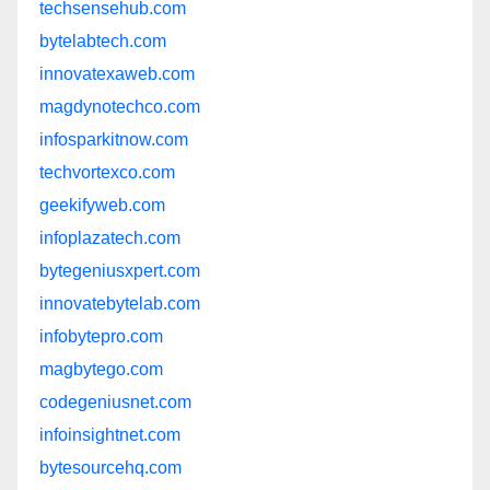
techsensehub.com
bytelabtech.com
innovatexaweb.com
magdynotechco.com
infosparkitnow.com
techvortexco.com
geekifyweb.com
infoplazatech.com
bytegeniusxpert.com
innovatebytelab.com
infobytepro.com
magbytego.com
codegeniusnet.com
infoinsightnet.com
bytesourcehq.com