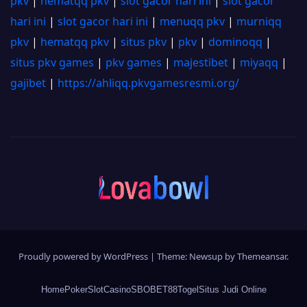
pkv
|
hematqq pkv
|
slot gacor hari ini
|
slot gacor
hari ini
|
slot gacor hari ini
|
menuqq pkv
|
murniqq
pkv
|
hematqq pkv
|
situs pkv
|
pkv
|
dominoqq
|
situs pkv games
|
pkv games
|
majestibet
|
miyaqq
|
gajibet
|
https://ahliqq.pkvgamesresmi.org/
Proudly powered by WordPress
|
Theme: Newsup by
Themeansar
.
Home
Poker
Slot
Casino
SBOBET88
Togel
Situs Judi Online