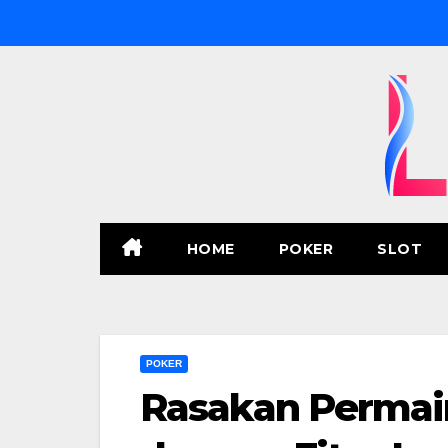
Skip
to
content
HOME
POKER
SLOT
POKER
Rasakan Permain