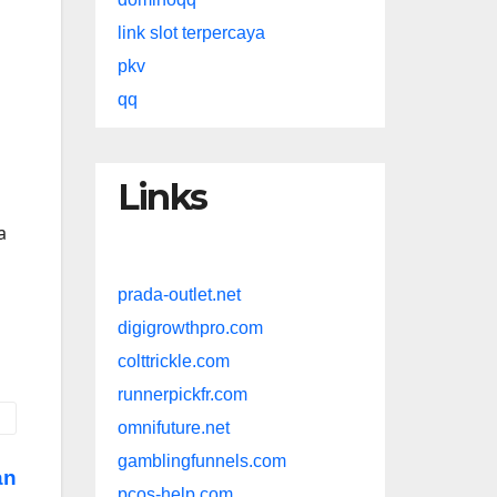
link slot terpercaya
pkv
qq
Links
a
prada-outlet.net
digigrowthpro.com
colttrickle.com
runnerpickfr.com
omnifuture.net
gamblingfunnels.com
an
pcos-help.com