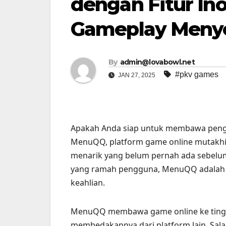
dengan Fitur In
Gameplay Meny
By
admin@lovabowl.net
#pkv games
JAN 27, 2025
Apakah Anda siap untuk membawa penga
MenuQQ, platform game online mutakhir
menarik yang belum pernah ada sebelu
yang ramah pengguna, MenuQQ adalah t
keahlian.
MenuQQ membawa game online ke tingkat
membedakannya dari platform lain. Sala