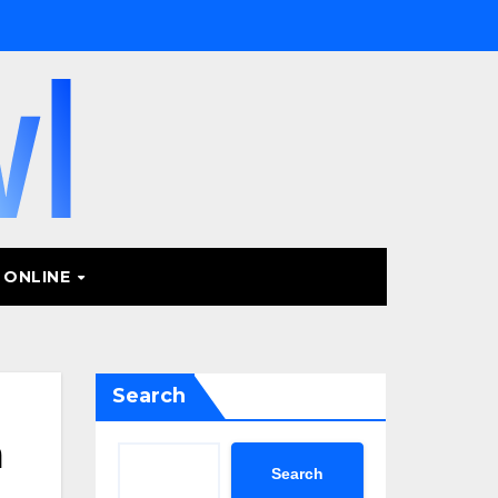
I ONLINE
Search
a
Search