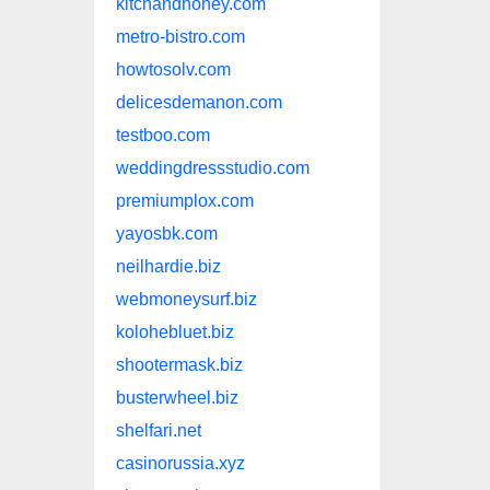
kitchandhoney.com
metro-bistro.com
howtosolv.com
delicesdemanon.com
testboo.com
weddingdressstudio.com
premiumplox.com
yayosbk.com
neilhardie.biz
webmoneysurf.biz
kolohebluet.biz
shootermask.biz
busterwheel.biz
shelfari.net
casinorussia.xyz