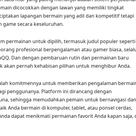
main dicocokkan dengan lawan yang memiliki tingkat
nciptakan lapangan bermain yang adil dan kompetitif tetapi
 game secara keseluruhan.
 permainan untuk dipilih, termasuk judul populer seperti
eorang profesional berpengalaman atau gamer biasa, selal
uQQ. Dan dengan pembaruan rutin dan permainan baru
ak akan pernah kehabisan pilihan untuk menghibur Anda.
ah komitmennya untuk memberikan pengalaman bermai
gi penggunanya. Platform ini dirancang dengan
a, sehingga memudahkan pemain untuk bernavigasi da
 Anda bermain di komputer, tablet, atau ponsel cerdas,
da dapat menikmati permainan favorit Anda kapan saja, 