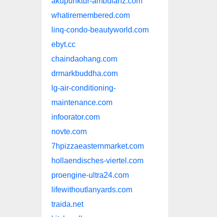
akupunktur-ambulanz.com
whatiremembered.com
linq-condo-beautyworld.com
ebyt.cc
chaindaohang.com
drmarkbuddha.com
lg-air-conditioning-
maintenance.com
infoorator.com
novte.com
7hpizzaeasternmarket.com
hollaendisches-viertel.com
proengine-ultra24.com
lifewithoutlanyards.com
traida.net