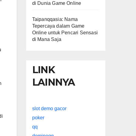
di Dunia Game Online
Taipanqqasia: Nama
Tepercaya dalam Game
Online untuk Pencari Sensasi
di Mana Saja
u
LINK
LAINNYA
n
n
slot demo gacor
di
poker
qq
dominoqq