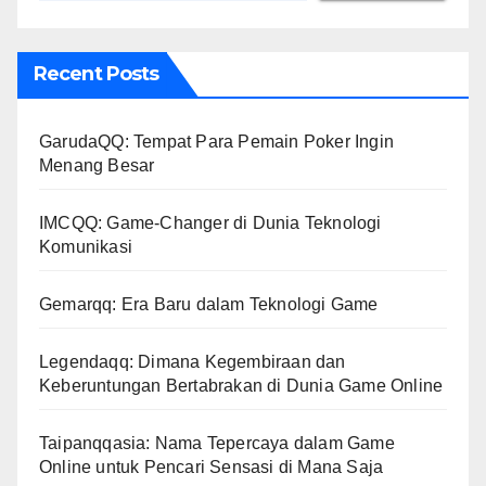
Recent Posts
GarudaQQ: Tempat Para Pemain Poker Ingin
Menang Besar
IMCQQ: Game-Changer di Dunia Teknologi
Komunikasi
Gemarqq: Era Baru dalam Teknologi Game
Legendaqq: Dimana Kegembiraan dan
Keberuntungan Bertabrakan di Dunia Game Online
Taipanqqasia: Nama Tepercaya dalam Game
Online untuk Pencari Sensasi di Mana Saja