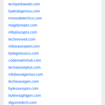
techpediaweb.com
bytelabgenius.com
innovatetechco.com
magdynopro.com
infoplazapro.com
techreviveit.com
infowavexpert.com
bytegeniusco.com
codematrixhub.com
techsenseplus.com
infoboostgenius.com
techwavegen.com
bytesavvypro.com
byteinsightgen.com
digizinetech.com