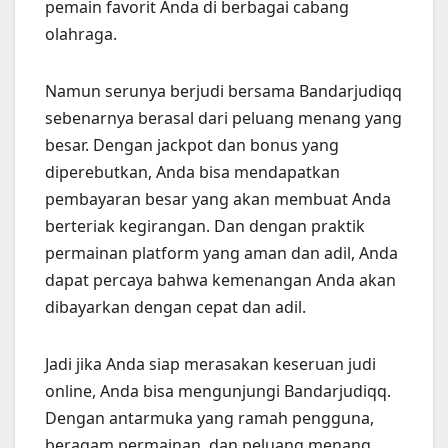
pemain favorit Anda di berbagai cabang
olahraga.
Namun serunya berjudi bersama Bandarjudiqq
sebenarnya berasal dari peluang menang yang
besar. Dengan jackpot dan bonus yang
diperebutkan, Anda bisa mendapatkan
pembayaran besar yang akan membuat Anda
berteriak kegirangan. Dan dengan praktik
permainan platform yang aman dan adil, Anda
dapat percaya bahwa kemenangan Anda akan
dibayarkan dengan cepat dan adil.
Jadi jika Anda siap merasakan keseruan judi
online, Anda bisa mengunjungi Bandarjudiqq.
Dengan antarmuka yang ramah pengguna,
beragam permainan, dan peluang menang