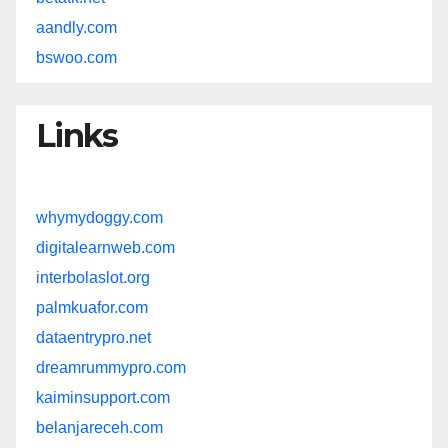
aandly.com
bswoo.com
Links
whymydoggy.com
digitalearnweb.com
interbolaslot.org
palmkuafor.com
dataentrypro.net
dreamrummypro.com
kaiminsupport.com
belanjareceh.com