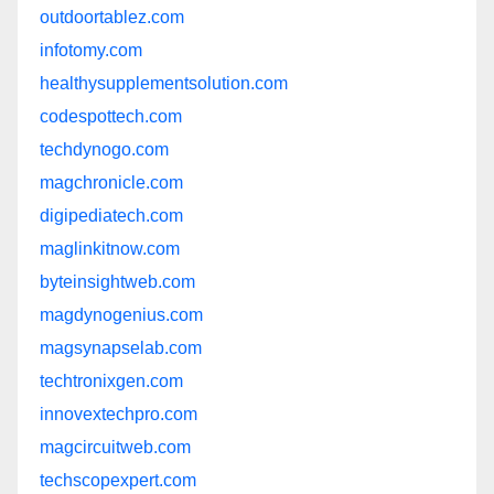
outdoortablez.com
infotomy.com
healthysupplementsolution.com
codespottech.com
techdynogo.com
magchronicle.com
digipediatech.com
maglinkitnow.com
byteinsightweb.com
magdynogenius.com
magsynapselab.com
techtronixgen.com
innovextechpro.com
magcircuitweb.com
techscopexpert.com