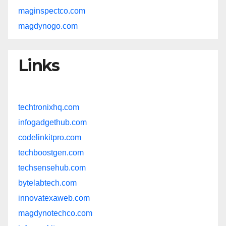
maginspectco.com
magdynogo.com
Links
techtronixhq.com
infogadgethub.com
codelinkitpro.com
techboostgen.com
techsensehub.com
bytelabtech.com
innovatexaweb.com
magdynotechco.com