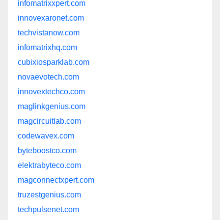
infomatrixxpert.com
innovexaronet.com
techvistanow.com
infomatrixhq.com
cubixiosparklab.com
novaevotech.com
innovextechco.com
maglinkgenius.com
magcircuitlab.com
codewavex.com
byteboostco.com
elektrabyteco.com
magconnectxpert.com
truzestgenius.com
techpulsenet.com