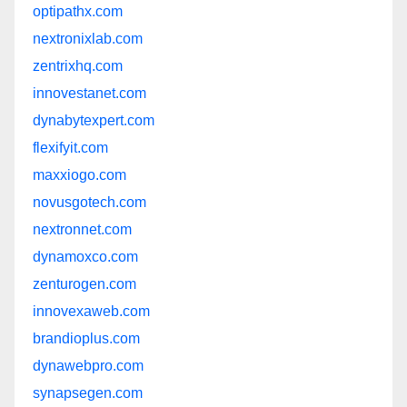
optipathx.com
nextronixlab.com
zentrixhq.com
innovestanet.com
dynabytexpert.com
flexifyit.com
maxxiogo.com
novusgotech.com
nextronnet.com
dynamoxco.com
zenturogen.com
innovexaweb.com
brandioplus.com
dynawebpro.com
synapsegen.com