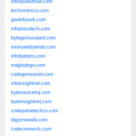
infosparkitnow.com
techvortexco.com
geekifyweb.com
infoplazatech.com
bytegeniusxpert.com
innovatebytelab.com
infobytepro.com
magbytego.com
codegeniusnet.com
infoinsightnet.com
bytesourcehq.com
byteinsightnet.com
codepulsetechco.com
digizineweb.com
codeconnectx.com