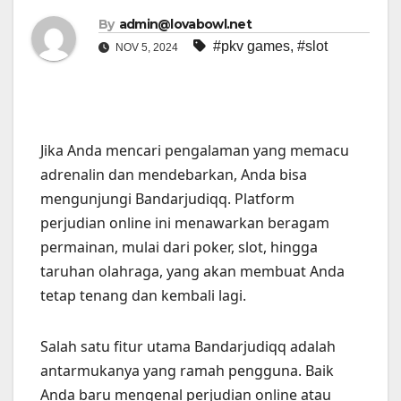
By
admin@lovabowl.net
#pkv games
,
#slot
NOV 5, 2024
Jika Anda mencari pengalaman yang memacu
adrenalin dan mendebarkan, Anda bisa
mengunjungi Bandarjudiqq. Platform
perjudian online ini menawarkan beragam
permainan, mulai dari poker, slot, hingga
taruhan olahraga, yang akan membuat Anda
tetap tenang dan kembali lagi.
Salah satu fitur utama Bandarjudiqq adalah
antarmukanya yang ramah pengguna. Baik
Anda baru mengenal perjudian online atau