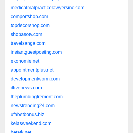
medicalmalpracticelawyersinc.com
comportshop.com
topdecorshop.com
shopasotv.com
travelsanga.com
instantguestposting.com
ekonomie.net
appointmentplus.net
developmentworm.com
itlivenews.com
theplumbingfremont.com
newstrending24.com
ufabetbonus.biz
kelasweekend.com
betatk.net