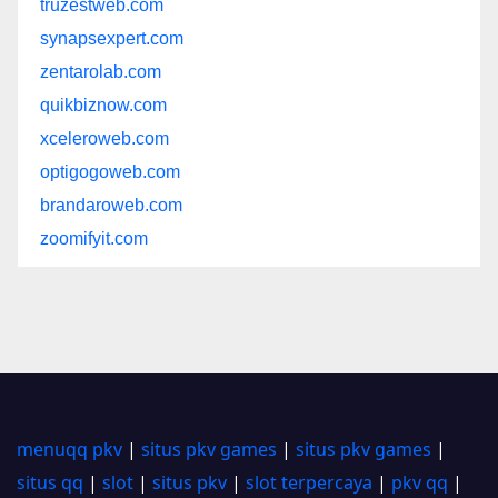
truzestweb.com
synapsexpert.com
zentarolab.com
quikbiznow.com
xceleroweb.com
optigogoweb.com
brandaroweb.com
zoomifyit.com
menuqq pkv
|
situs pkv games
|
situs pkv games
|
situs qq
|
slot
|
situs pkv
|
slot terpercaya
|
pkv qq
|