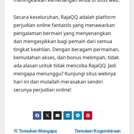
meningkatkan kemenangan Anda di situs web.
Secara keseluruhan, RajaQQ adalah platform
perjudian online fantastis yang menawarkan
pengalaman bermain yang menyenangkan
dan mengasyikkan bagi pemain dari semua
tingkat keahlian. Dengan beragam permainan,
kemudahan akses, dan bonus melimpah, tidak
ada alasan untuk tidak mencoba RajaQQ. Jadi
mengapa menunggu? Kunjungi situs webnya
hari ini dan mulailah merasakan sendiri
serunya perjudian online!
Post
Temukan Mengapa
Temukan Kegembiraan