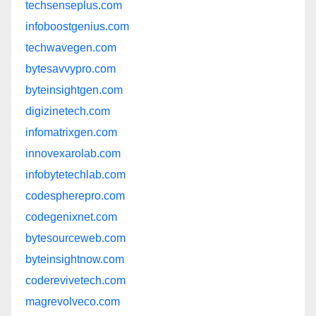
techsenseplus.com
infoboostgenius.com
techwavegen.com
bytesavvypro.com
byteinsightgen.com
digizinetech.com
infomatrixgen.com
innovexarolab.com
infobytetechlab.com
codespherepro.com
codegenixnet.com
bytesourceweb.com
byteinsightnow.com
coderevivetech.com
magrevolveco.com