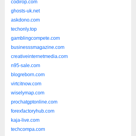
codirop.com
ghosts-uk.net
askdono.com
techonly.top
gamblingcompete.com
businesssmagazine.com
creativeinternetmedia.com
n95-sale.com
blogreborn.com
virtcitnow.com
wiselymap.com
prochatgptonline.com
forexfactoryhub.com
kaja-live.com
techcompa.com