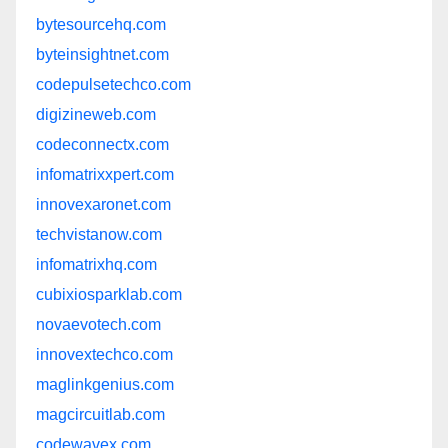
bytesourcehq.com
byteinsightnet.com
codepulsetechco.com
digizineweb.com
codeconnectx.com
infomatrixxpert.com
innovexaronet.com
techvistanow.com
infomatrixhq.com
cubixiosparklab.com
novaevotech.com
innovextechco.com
maglinkgenius.com
magcircuitlab.com
codewavex.com