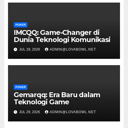
POKER
IMCQQ: Game-Changer di
Dunia Teknologi Komunikasi
JUL 29, 2026
ADMIN@LOVABOWL.NET
POKER
Gemarqq: Era Baru dalam
Teknologi Game
JUL 29, 2026
ADMIN@LOVABOWL.NET