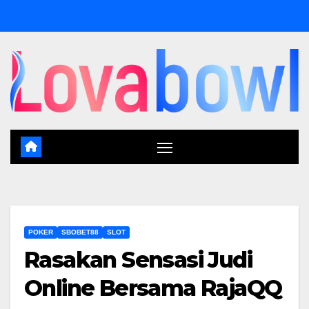
Skip
to
content
POKER
SBOBET88
SLOT
Rasakan Sensasi Judi
Online Bersama RajaQQ