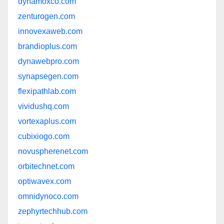
dynamoxco.com
zenturogen.com
innovexaweb.com
brandioplus.com
dynawebpro.com
synapsegen.com
flexipathlab.com
vividushq.com
vortexaplus.com
cubixiogo.com
novuspherenet.com
orbitechnet.com
optiwavex.com
omnidynoco.com
zephyrtechhub.com