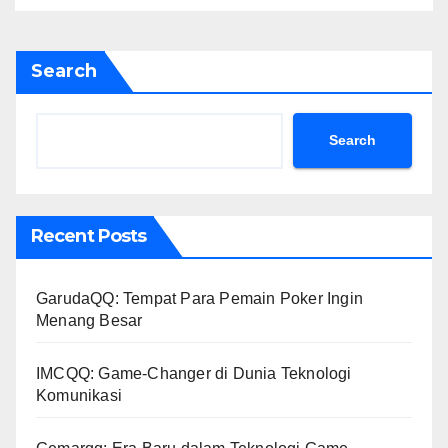
Search
Search
Recent Posts
GarudaQQ: Tempat Para Pemain Poker Ingin
Menang Besar
IMCQQ: Game-Changer di Dunia Teknologi
Komunikasi