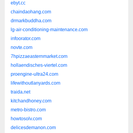
ebyt.cc
chaindaohang.com
drmarkbuddha.com
lg-air-conditioning-maintenance.com
infoorator.com
novte.com
7hpizzaeasternmarket.com
hollaendisches-viertel.com
proengine-ultra24.com
lifewithoutlanyards.com
traida.net
kitchandhoney.com
metro-bistro.com
howtosolv.com
delicesdemanon.com