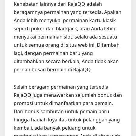
Kehebatan lainnya dari RajaQQ adalah
beragamnya permainan yang tersedia. Apakah
Anda lebih menyukai permainan kartu klasik
seperti poker dan blackjack, atau Anda lebih
menyukai permainan slot, selalu ada sesuatu
untuk semua orang di situs web ini. Ditambah
lagi, dengan permainan baru yang
ditambahkan secara berkala, Anda tidak akan
pernah bosan bermain di RajaQQ.
Selain beragam permainan yang tersedia,
RajaQQ juga menawarkan sejumlah bonus dan
promosi untuk dimanfaatkan para pemain.
Dari bonus sambutan untuk pemain baru
hingga hadiah loyalitas untuk pelanggan yang
kembali, ada banyak peluang untuk