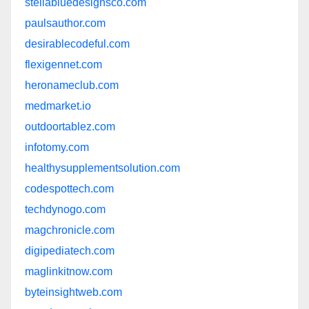
stellabluedesignsco.com
paulsauthor.com
desirablecodeful.com
flexigennet.com
heronameclub.com
medmarket.io
outdoortablez.com
infotomy.com
healthysupplementsolution.com
codespottech.com
techdynogo.com
magchronicle.com
digipediatech.com
maglinkitnow.com
byteinsightweb.com