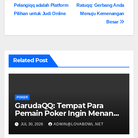
Pelangiqq adalah Platform
Ratuqq: Gerbang Anda
navigation
Pilihan untuk Judi Online
Menuju Kemenangan
Besar
Related Post
POKER
GarudaQQ: Tempat Para
Pemain Poker Ingin Menang
Besar
JUL 30, 2026
ADMIN@LOVABOWL.NET