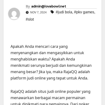
By
admin@lovabowl.net
#judi bola
,
#pkv games
,
NOV 7, 2024
#slot
Apakah Anda mencari cara yang
menyenangkan dan mengasyikkan untuk
menghabiskan waktu? Apakah Anda
menikmati serunya berjudi dan kemungkinan
menang besar? Jika iya, maka RajaQQ adalah
platform judi online yang tepat untuk Anda.
RajaQQ adalah situs judi online populer yang
menawarkan berbagai macam permainan
untuk dinikmati para pemainnya. Dari poker