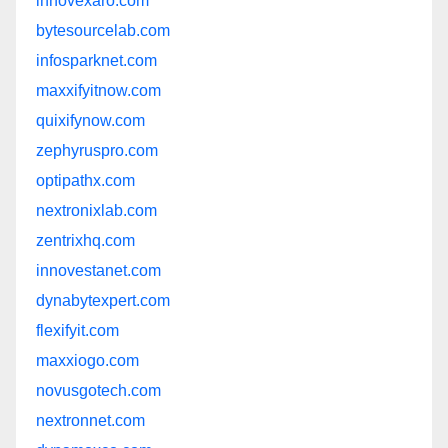
innovexaro.com
bytesourcelab.com
infosparknet.com
maxxifyitnow.com
quixifynow.com
zephyruspro.com
optipathx.com
nextronixlab.com
zentrixhq.com
innovestanet.com
dynabytexpert.com
flexifyit.com
maxxiogo.com
novusgotech.com
nextronnet.com