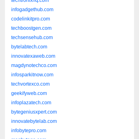
techtronixhq.com
infogadgethub.com
codelinkitpro.com
techboostgen.com
techsensehub.com
bytelabtech.com
innovatexaweb.com
magdynotechco.com
infosparkitnow.com
techvortexco.com
geekifyweb.com
infoplazatech.com
bytegeniusxpert.com
innovatebytelab.com
infobytepro.com