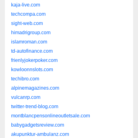
kaja-live.com
techcompa.com
sight-web.com
himadrigroup.com
islamroman.com
td-autofinance.com
frienlyjokerpoker.com
kowloonnslots.com
techibro.com
alpinemagazines.com
vulcanrp.com
twitter-trend-blog.com
montblancpensonlineoutletsale.com
babygadgetsreview.com
akupunktur-ambulanz.com