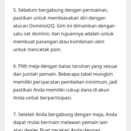
5. Sebelum bergabung dengan permainan,
pastikan untuk membiasakan diri dengan
aturan DominoQQ. Gim ini dimainkan dengan
satu set domino, dan tujuannya adalah untuk
membuat pasangan atau kombinasi ubin
untuk mencetak poin.
6. Pilih meja dengan batas taruhan yang sesuai
dan jumlah pemain. Beberapa tabel mungkin
memiliki persyaratan pembelian minimum, jadi
pastikan Anda memiliki cukup dana di akun
Anda untuk berpartisipasi.
7. Setelah Anda bergabung dengan meja, Anda
dapat mulai bermain melawan pemain lain
atau dealer. Buat gerakan Anda dengan