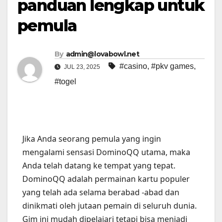
panduan lengkap untuk
pemula
By
admin@lovabowl.net
#casino
,
#pkv games
,
JUL 23, 2025
#togel
Jika Anda seorang pemula yang ingin
mengalami sensasi DominoQQ utama, maka
Anda telah datang ke tempat yang tepat.
DominoQQ adalah permainan kartu populer
yang telah ada selama berabad -abad dan
dinikmati oleh jutaan pemain di seluruh dunia.
Gim ini mudah dipelajari tetapi bisa menjadi