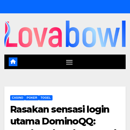
Skip
to
content
CASINO
POKER
TOGEL
Rasakan sensasi login
utama DominoQQ: