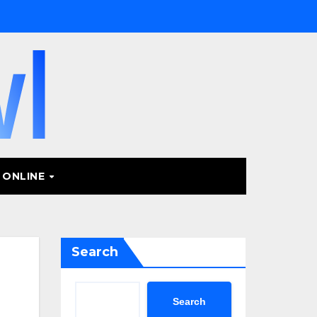
I ONLINE
Search
Search