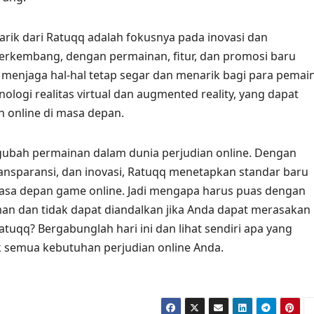
ik dari Ratuqq adalah fokusnya pada inovasi dan
 berkembang, dengan permainan, fitur, dan promosi baru
menjaga hal-hal tetap segar dan menarik bagi para pemain
logi realitas virtual dan augmented reality, yang dapat
n online di masa depan.
gubah permainan dalam dunia perjudian online. Dengan
ansparansi, dan inovasi, Ratuqq menetapkan standar baru
masa depan game online. Jadi mengapa harus puas dengan
man dan tidak dapat diandalkan jika Anda dapat merasakan
uqq? Bergabunglah hari ini dan lihat sendiri apa yang
k semua kebutuhan perjudian online Anda.