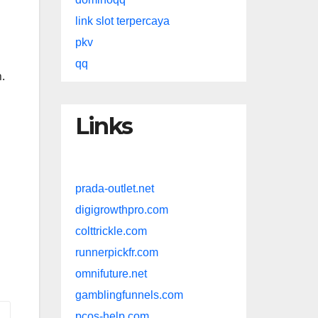
link slot terpercaya
pkv
qq
.
Links
prada-outlet.net
digigrowthpro.com
colttrickle.com
runnerpickfr.com
omnifuture.net
gamblingfunnels.com
pcos-help.com