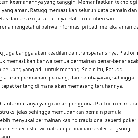
sistem keamanannya yang canggih. Memanfaatkan teknologi
n yang aman, Ratuqq memastikan seluruh data pemain dan
etas dan pelaku jahat lainnya. Hal ini memberikan
arena mengetahui bahwa informasi pribadi mereka aman d
q juga bangga akan keadilan dan transparansinya. Platfor
tuk memastikan bahwa semua permainan benar-benar aca
peluang yang adil untuk menang. Selain itu, Ratuqq
ng aturan permainan, peluang, dan pembayaran, sehingga
tepat tentang di mana akan memasang taruhannya.
alah antarmukanya yang ramah pengguna. Platform ini muda
n instruksi jelas sehingga memudahkan pemain pemula
ebih menyukai permainan kasino tradisional seperti poker
dern seperti slot virtual dan permainan dealer langsung,
rang.