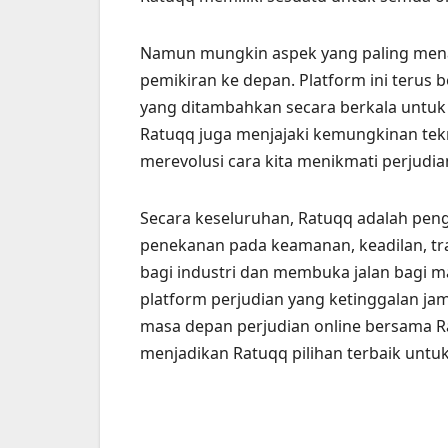
Namun mungkin aspek yang paling menar
pemikiran ke depan. Platform ini terus
yang ditambahkan secara berkala untuk 
Ratuqq juga menjajaki kemungkinan tekno
merevolusi cara kita menikmati perjudia
Secara keseluruhan, Ratuqq adalah pen
penekanan pada keamanan, keadilan, tr
bagi industri dan membuka jalan bagi 
platform perjudian yang ketinggalan ja
masa depan perjudian online bersama Rat
menjadikan Ratuqq pilihan terbaik untu