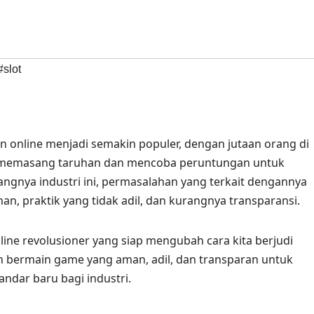
#slot
n online menjadi semakin populer, dengan jutaan orang di
uk memasang taruhan dan mencoba peruntungan untuk
ngnya industri ini, permasalahan yang terkait dengannya
n, praktik yang tidak adil, dan kurangnya transparansi.
ine revolusioner yang siap mengubah cara kita berjudi
 bermain game yang aman, adil, dan transparan untuk
ndar baru bagi industri.