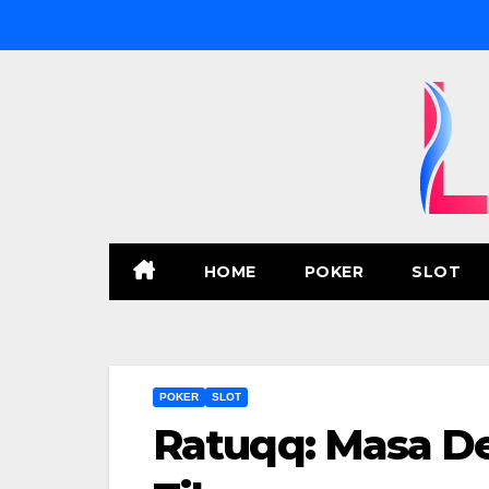
Skip
to
content
HOME
POKER
SLOT
POKER
SLOT
Ratuqq: Masa De