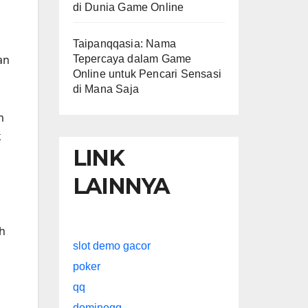
di Dunia Game Online
Taipanqqasia: Nama
an
Tepercaya dalam Game
Online untuk Pencari Sensasi
di Mana Saja
m
k
LINK
LAINNYA
h
slot demo gacor
poker
qq
dominoqq