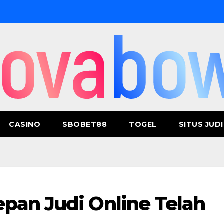
CASINO
SBOBET88
TOGEL
SITUS JUD
pan Judi Online Telah