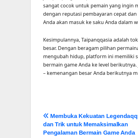
sangat cocok untuk pemain yang ingin 
dengan reputasi pembayaran cepat dan
Anda akan masuk ke saku Anda dalam wa
Kesimpulannya, Taipanqqasia adalah to
besar. Dengan beragam pilihan permainan
mengubah hidup, platform ini memili
bermain game Anda ke level berikutnya.
– kemenangan besar Anda berikutnya m
Post
Membuka Kekuatan Legendaqq:
dan Trik untuk Memaksimalkan
navigation
Pengalaman Bermain Game Anda