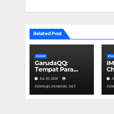
Related Post
POKER
POK
GarudaQQ:
IM
Tempat Para
Ch
Pemain Poker
Te
JUL 30, 2026
JU
Ingin Menang
Ko
Besar
ADMIN@LOVABOWL.NET
ADM