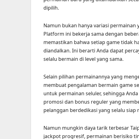
dipilih.
Namun bukan hanya variasi permainan y
Platform ini bekerja sama dengan bebe
memastikan bahwa setiap game tidak ha
diandalkan. Ini berarti Anda dapat pe
selalu bermain di level yang sama.
Selain pilihan permainannya yang meng
membuat pengalaman bermain game sema
untuk permainan seluler, sehingga Anda
promosi dan bonus reguler yang membe
pelanggan berdedikasi yang selalu sia
Namun mungkin daya tarik terbesar Tai
jackpot progresif, permainan berisiko ti