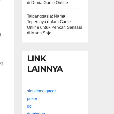
di Dunia Game Online
Taipanqqasia: Nama
Tepercaya dalam Game
Online untuk Pencari Sensasi
di Mana Saja
t
LINK
ng
LAINNYA
slot demo gacor
poker
qq
dominoqq