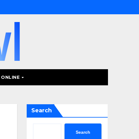
I ONLINE
Search
Search