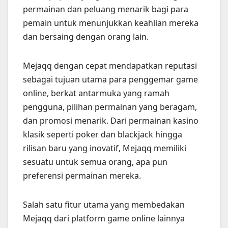
permainan dan peluang menarik bagi para
pemain untuk menunjukkan keahlian mereka
dan bersaing dengan orang lain.
Mejaqq dengan cepat mendapatkan reputasi
sebagai tujuan utama para penggemar game
online, berkat antarmuka yang ramah
pengguna, pilihan permainan yang beragam,
dan promosi menarik. Dari permainan kasino
klasik seperti poker dan blackjack hingga
rilisan baru yang inovatif, Mejaqq memiliki
sesuatu untuk semua orang, apa pun
preferensi permainan mereka.
Salah satu fitur utama yang membedakan
Mejaqq dari platform game online lainnya