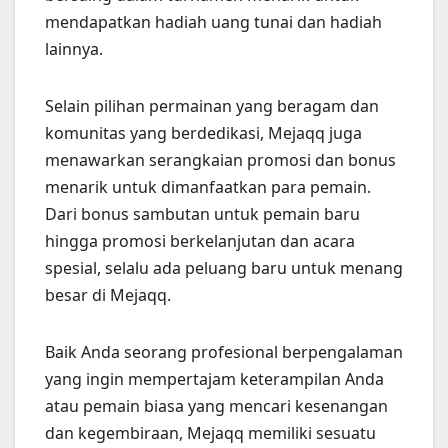
mendapatkan hadiah uang tunai dan hadiah
lainnya.
Selain pilihan permainan yang beragam dan
komunitas yang berdedikasi, Mejaqq juga
menawarkan serangkaian promosi dan bonus
menarik untuk dimanfaatkan para pemain.
Dari bonus sambutan untuk pemain baru
hingga promosi berkelanjutan dan acara
spesial, selalu ada peluang baru untuk menang
besar di Mejaqq.
Baik Anda seorang profesional berpengalaman
yang ingin mempertajam keterampilan Anda
atau pemain biasa yang mencari kesenangan
dan kegembiraan, Mejaqq memiliki sesuatu