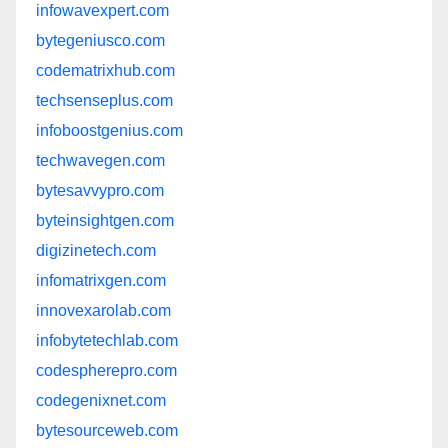
infowavexpert.com
bytegeniusco.com
codematrixhub.com
techsenseplus.com
infoboostgenius.com
techwavegen.com
bytesavvypro.com
byteinsightgen.com
digizinetech.com
infomatrixgen.com
innovexarolab.com
infobytetechlab.com
codespherepro.com
codegenixnet.com
bytesourceweb.com