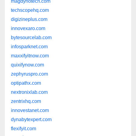
magdynotech.com
techscopehq.com
digizineplus.com
innovexaro.com
bytesourcelab.com
infosparknet.com
maxxifyitnow.com
quixifynow.com
zephyruspro.com
optipathx.com
nextronixlab.com
zentrixhq.com
innovestanet.com
dynabytexpert.com
flexifyit.com