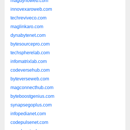
magdynoweb.com
innovexaroweb.com
techreviveco.com
maglinkaro.com
dynabytenet.com
bytesourcepro.com
techspherelab.com
infomatrixlab.com
codeversehub.com
byteverseweb.com
magconnecthub.com
byteboostgenius.com
synapsegoplus.com
infopedianet.com
codepulsenet.com