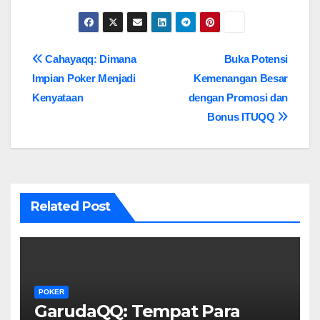
Post
Cahayaqq: Dimana
Buka Potensi
Impian Poker Menjadi
Kemenangan Besar
navigation
Kenyataan
dengan Promosi dan
Bonus ITUQQ
Related Post
POKER
GarudaQQ: Tempat Para