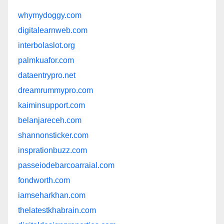
whymydoggy.com
digitalearnweb.com
interbolaslot.org
palmkuafor.com
dataentrypro.net
dreamrummypro.com
kaiminsupport.com
belanjareceh.com
shannonsticker.com
insprationbuzz.com
passeiodebarcoarraial.com
fondworth.com
iamseharkhan.com
thelatestkhabrain.com