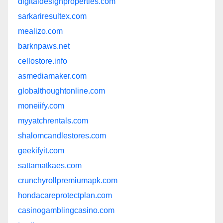
digitaldesignproperties.com
sarkariresultex.com
mealizo.com
barknpaws.net
cellostore.info
asmediamaker.com
globalthoughtonline.com
moneiify.com
myyatchrentals.com
shalomcandlestores.com
geekifyit.com
sattamatkaes.com
crunchyrollpremiumapk.com
hondacareprotectplan.com
casinogamblingcasino.com