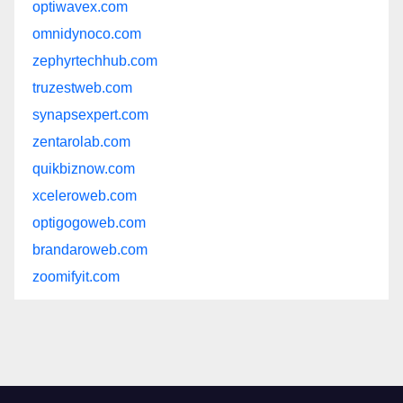
optiwavex.com
omnidynoco.com
zephyrtechhub.com
truzestweb.com
synapsexpert.com
zentarolab.com
quikbiznow.com
xceleroweb.com
optigogoweb.com
brandaroweb.com
zoomifyit.com