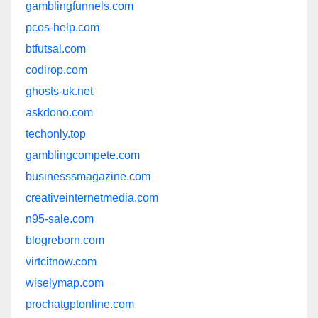
gamblingfunnels.com
pcos-help.com
btfutsal.com
codirop.com
ghosts-uk.net
askdono.com
techonly.top
gamblingcompete.com
businesssmagazine.com
creativeinternetmedia.com
n95-sale.com
blogreborn.com
virtcitnow.com
wiselymap.com
prochatgptonline.com