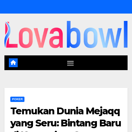
Skip
to
content
POKER
Temukan Dunia Mejaqq
yang Seru: Bintang Baru