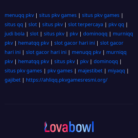
menuqq pkv
|
situs pkv games
|
situs pkv games
|
situs qq
|
slot
|
situs pkv
|
slot terpercaya
|
pkv qq
|
judi bola
|
slot
|
situs pkv
|
pkv
|
dominoqq
|
murniqq
pkv
|
hematqq pkv
|
slot gacor hari ini
|
slot gacor
hari ini
|
slot gacor hari ini
|
menuqq pkv
|
murniqq
pkv
|
hematqq pkv
|
situs pkv
|
pkv
|
dominoqq
|
situs pkv games
|
pkv games
|
majestibet
|
miyaqq
|
gajibet
|
https://ahliqq.pkvgamesresmi.org/