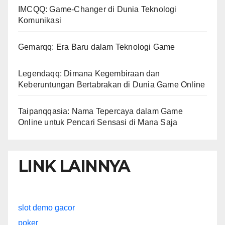
IMCQQ: Game-Changer di Dunia Teknologi
Komunikasi
Gemarqq: Era Baru dalam Teknologi Game
Legendaqq: Dimana Kegembiraan dan
Keberuntungan Bertabrakan di Dunia Game Online
Taipanqqasia: Nama Tepercaya dalam Game
Online untuk Pencari Sensasi di Mana Saja
LINK LAINNYA
slot demo gacor
poker