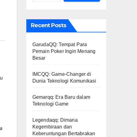
Recent Posts
GarudaQQ: Tempat Para
Pemain Poker Ingin Menang
Besar
IMCQQ: Game-Changer di
ru
Dunia Teknologi Komunikasi
Gemarqq: Era Baru dalam
Teknologi Game
Legendaqq: Dimana
Kegembiraan dan
a
Keberuntungan Bertabrakan