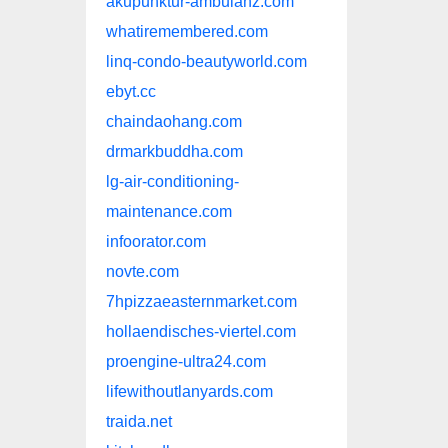
akupunktur-ambulanz.com
whatiremembered.com
linq-condo-beautyworld.com
ebyt.cc
chaindaohang.com
drmarkbuddha.com
lg-air-conditioning-
maintenance.com
infoorator.com
novte.com
7hpizzaeasternmarket.com
hollaendisches-viertel.com
proengine-ultra24.com
lifewithoutlanyards.com
traida.net