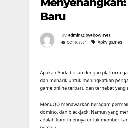
Menyenangkan: 
Baru
By
admin@lovabowl.net
#pkv games
OCT 9, 2024
Apakah Anda bosan dengan platform game
dan menarik untuk meningkatkan peng
game online terbaru dan terhebat yan
MenuQQ menawarkan beragam permainan u
domino, dan blackjack. Namun yang me
adalah komitmennya untuk memberikan
pemain.