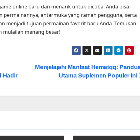
 game online baru dan menarik untuk dicoba, Anda bisa
permainannya, antarmuka yang ramah pengguna, serta
kan menjadi tujuan permainan favorit baru Anda. Temukan
n mulailah menang besar!
Menjelajahi Manfaat Hematqq: Pandu
 Hadir
Utama Suplemen Populer Ini