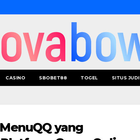
CASINO
SBOBET88
TOGEL
SITUS JUD
 MenuQQ yang