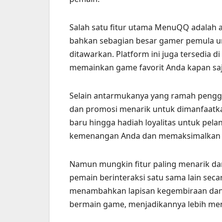
Salah satu fitur utama MenuQQ adala
bahkan sebagian besar gamer pemula u
ditawarkan. Platform ini juga tersedia d
memainkan game favorit Anda kapan saja
Selain antarmukanya yang ramah pen
dan promosi menarik untuk dimanfaatk
baru hingga hadiah loyalitas untuk pel
kemenangan Anda dan memaksimalkan 
Namun mungkin fitur paling menarik da
pemain berinteraksi satu sama lain seca
menambahkan lapisan kegembiraan da
bermain game, menjadikannya lebih me