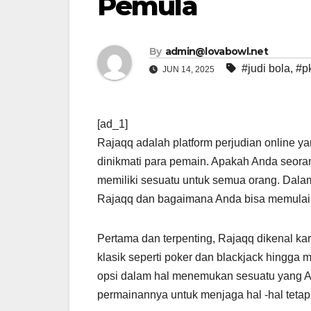
Pemula
By
admin@lovabowl.net
#judi bola
,
#p
JUN 14, 2025
[ad_1]
Rajaqq adalah platform perjudian online 
dinikmati para pemain. Apakah Anda seor
memiliki sesuatu untuk semua orang. Dalam
Rajaqq dan bagaimana Anda bisa memulai
Pertama dan terpenting, Rajaqq dikenal ka
klasik seperti poker dan blackjack hingga 
opsi dalam hal menemukan sesuatu yang And
permainannya untuk menjaga hal -hal tetap