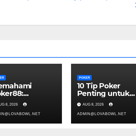
ER
POKER
emahami
10 Tip Poker
ker88:
Penting untuk
anduan
Pemula untuk
UG 8, 2026
AUG 8, 2026
mprehensif
Memenangkan
tuk Pemula
IN@LOVABOWL.NET
Lebih Banyak
ADMIN@LOVABOWL.NET
Tangan