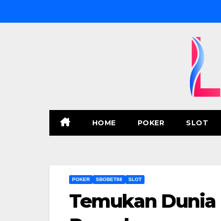
Skip
to
content
HOME
POKER
SLOT
POKER
SBOBET88
SLOT
Temukan Dunia 