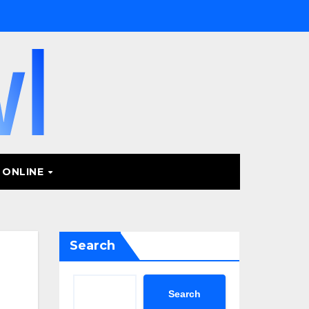
I ONLINE
Search
Search