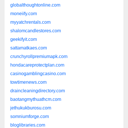
globalthoughtonline.com
moneiify.com
myyatchrentals.com
shalomcandlestores.com
geekifyit.com
sattamatkaes.com
crunchyrollpremiumapk.com
hondacareprotectplan.com
casinogamblingcasino.com
towtimenews.com
draincleaningdirectory.com
baotangmythuathcm.com
jethukukburosu.com
somniumforge.com
bloglibraries.com