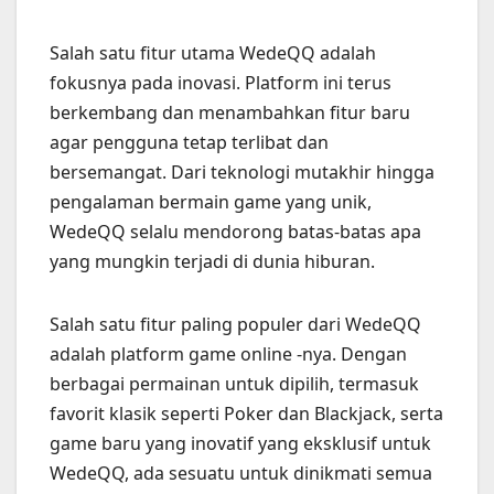
Salah satu fitur utama WedeQQ adalah
fokusnya pada inovasi. Platform ini terus
berkembang dan menambahkan fitur baru
agar pengguna tetap terlibat dan
bersemangat. Dari teknologi mutakhir hingga
pengalaman bermain game yang unik,
WedeQQ selalu mendorong batas-batas apa
yang mungkin terjadi di dunia hiburan.
Salah satu fitur paling populer dari WedeQQ
adalah platform game online -nya. Dengan
berbagai permainan untuk dipilih, termasuk
favorit klasik seperti Poker dan Blackjack, serta
game baru yang inovatif yang eksklusif untuk
WedeQQ, ada sesuatu untuk dinikmati semua