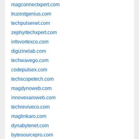
magconnectxpert.com
truzestgenius.com
techpulsenet.com
zephyrtechxpert.com
infovortexco.com
digizinelab.com
techwavego.com
codepulsex.com
techscopetech.com
magdynoweb.com
innovexaroweb.com
techreviveco.com
maglinkaro.com
dynabytenet.com
bytesourcepro.com