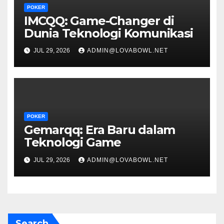
POKER
IMCQQ: Game-Changer di
Dunia Teknologi Komunikasi
JUL 29, 2026
ADMIN@LOVABOWL.NET
POKER
Gemarqq: Era Baru dalam
Teknologi Game
JUL 29, 2026
ADMIN@LOVABOWL.NET
Search