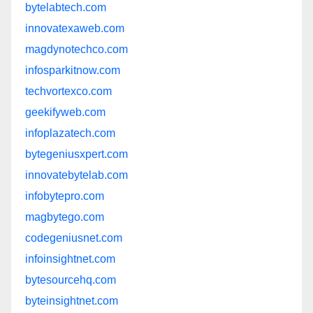
bytelabtech.com
innovatexaweb.com
magdynotechco.com
infosparkitnow.com
techvortexco.com
geekifyweb.com
infoplazatech.com
bytegeniusxpert.com
innovatebytelab.com
infobytepro.com
magbytego.com
codegeniusnet.com
infoinsightnet.com
bytesourcehq.com
byteinsightnet.com