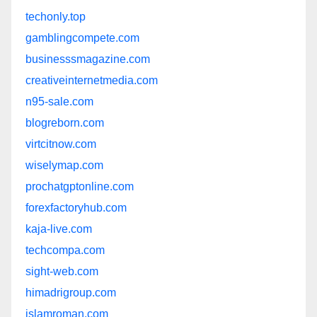
techonly.top
gamblingcompete.com
businesssmagazine.com
creativeinternetmedia.com
n95-sale.com
blogreborn.com
virtcitnow.com
wiselymap.com
prochatgptonline.com
forexfactoryhub.com
kaja-live.com
techcompa.com
sight-web.com
himadrigroup.com
islamroman.com