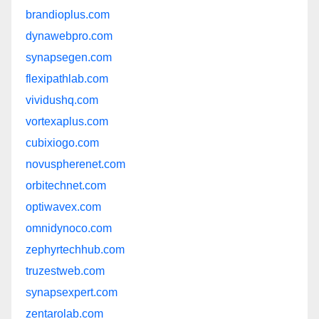
brandioplus.com
dynawebpro.com
synapsegen.com
flexipathlab.com
vividushq.com
vortexaplus.com
cubixiogo.com
novuspherenet.com
orbitechnet.com
optiwavex.com
omnidynoco.com
zephyrtechhub.com
truzestweb.com
synapsexpert.com
zentarolab.com