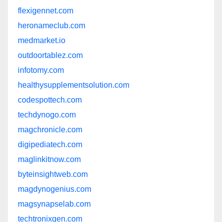
flexigennet.com
heronameclub.com
medmarket.io
outdoortablez.com
infotomy.com
healthysupplementsolution.com
codespottech.com
techdynogo.com
magchronicle.com
digipediatech.com
maglinkitnow.com
byteinsightweb.com
magdynogenius.com
magsynapselab.com
techtronixgen.com