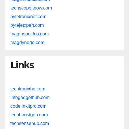
techscopeitnow.com
bytetronixnet.com
bytejetxpert.com
maginspectco.com
magdynogo.com
Links
techtronixhq.com
infogadgethub.com
codelinkitpro.com
techboostgen.com
techsensehub.com