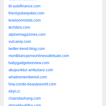
td-autofinance.com
frienlyjokerpoker.com
kowloonnslots.com
techibro.com
alpinemagazines.com
vulcanrp.com
twitter-trend-blog.com
montblancpensonlineoutletsale.com
babygadgetsreview.com
akupunktur-ambulanz.com
whatiremembered.com
linq-condo-beautyworld.com
ebyt.cc
chaindaohang.com
drmarkbuddha.com