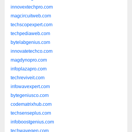
innovextechpro.com
magcircuitweb.com
techscopexpert.com
techpediaweb.com
bytelabgenius.com
innovatetechco.com
magdynopro.com
infoplazapro.com
techreviveit.com
infowavexpert.com
bytegeniusco.com
codematrixhub.com
techsenseplus.com
infoboostgenius.com
techwavegen.com