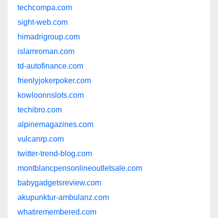
techcompa.com
sight-web.com
himadrigroup.com
islamroman.com
td-autofinance.com
frienlyjokerpoker.com
kowloonnslots.com
techibro.com
alpinemagazines.com
vulcanrp.com
twitter-trend-blog.com
montblancpensonlineoutletsale.com
babygadgetsreview.com
akupunktur-ambulanz.com
whatiremembered.com