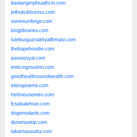
baotangmythuathcm.com
jethukukburosu.com
somniumforge.com
bloglibraries.com
luleburgaznakliyatfirmasi.com
thebapehoodie.com
parasosyal.com
enticingmuslim.com
goodhealthsoundwealth.com
elenapoems.com
hellmouseretro.com
fcsabatehran.com
dogemutants.com
duramaxtop.com
takamasoudia.com