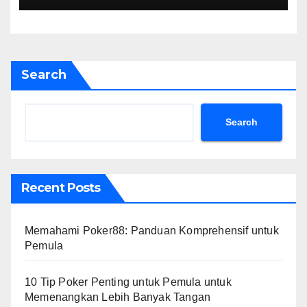
Search
Search
Recent Posts
Memahami Poker88: Panduan Komprehensif untuk
Pemula
10 Tip Poker Penting untuk Pemula untuk
Memenangkan Lebih Banyak Tangan