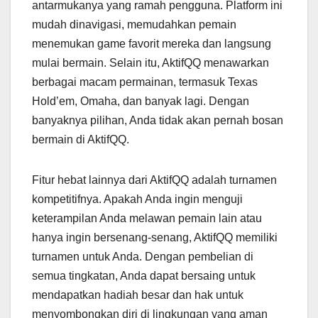
antarmukanya yang ramah pengguna. Platform ini
mudah dinavigasi, memudahkan pemain
menemukan game favorit mereka dan langsung
mulai bermain. Selain itu, AktifQQ menawarkan
berbagai macam permainan, termasuk Texas
Hold’em, Omaha, dan banyak lagi. Dengan
banyaknya pilihan, Anda tidak akan pernah bosan
bermain di AktifQQ.
Fitur hebat lainnya dari AktifQQ adalah turnamen
kompetitifnya. Apakah Anda ingin menguji
keterampilan Anda melawan pemain lain atau
hanya ingin bersenang-senang, AktifQQ memiliki
turnamen untuk Anda. Dengan pembelian di
semua tingkatan, Anda dapat bersaing untuk
mendapatkan hadiah besar dan hak untuk
menyombongkan diri di lingkungan yang aman