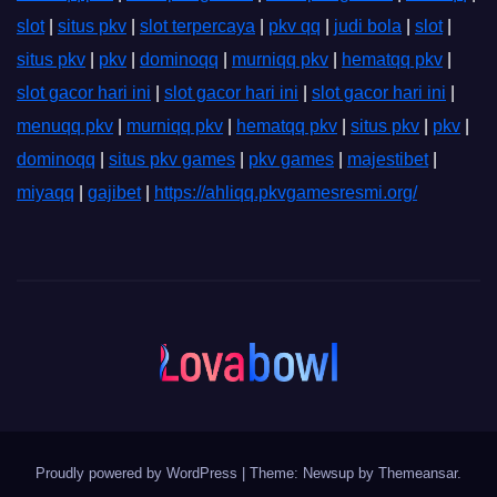
slot
|
situs pkv
|
slot terpercaya
|
pkv qq
|
judi bola
|
slot
|
situs pkv
|
pkv
|
dominoqq
|
murniqq pkv
|
hematqq pkv
|
slot gacor hari ini
|
slot gacor hari ini
|
slot gacor hari ini
|
menuqq pkv
|
murniqq pkv
|
hematqq pkv
|
situs pkv
|
pkv
|
dominoqq
|
situs pkv games
|
pkv games
|
majestibet
|
miyaqq
|
gajibet
|
https://ahliqq.pkvgamesresmi.org/
Proudly powered by WordPress
|
Theme: Newsup by
Themeansar
.