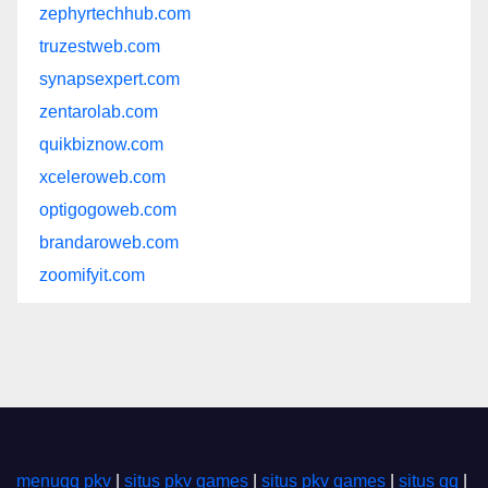
zephyrtechhub.com
truzestweb.com
synapsexpert.com
zentarolab.com
quikbiznow.com
xceleroweb.com
optigogoweb.com
brandaroweb.com
zoomifyit.com
menuqq pkv
|
situs pkv games
|
situs pkv games
|
situs qq
|