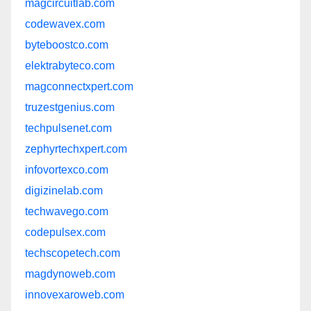
magcircuitlab.com
codewavex.com
byteboostco.com
elektrabyteco.com
magconnectxpert.com
truzestgenius.com
techpulsenet.com
zephyrtechxpert.com
infovortexco.com
digizinelab.com
techwavego.com
codepulsex.com
techscopetech.com
magdynoweb.com
innovexaroweb.com