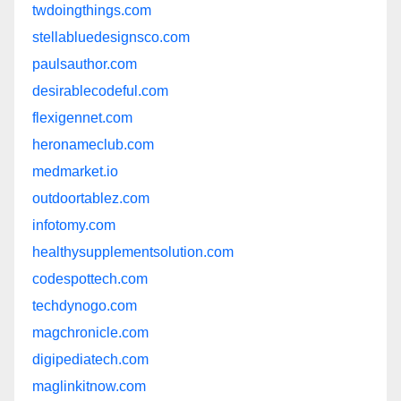
twdoingthings.com
stellabluedesignsco.com
paulsauthor.com
desirablecodeful.com
flexigennet.com
heronameclub.com
medmarket.io
outdoortablez.com
infotomy.com
healthysupplementsolution.com
codespottech.com
techdynogo.com
magchronicle.com
digipediatech.com
maglinkitnow.com