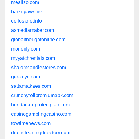
mealizo.com
barknpaws.net
cellostore.info
asmediamaker.com
globalthoughtonline.com
moneiify.com
myyatchrentals.com
shalomcandlestores.com
geekifyit.com
sattamatkaes.com
crunchyrollpremiumapk.com
hondacareprotectplan.com
casinogamblingcasino.com
towtimenews.com
draincleaningdirectory.com