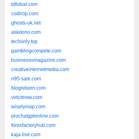
btfutsal.com
codirop.com
ghosts-uk.net
askdono.com
techonly.top
gamblingcompete.com
businesssmagazine.com
creativeinternetmedia.com
n95-sale.com
blogreborn.com
virtcitnow.com
wiselymap.com
prochatgptonline.com
forexfactoryhub.com
kaja-live.com