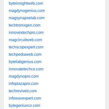
byteinsightweb.com
magdynogenius.com
magsynapselab.com
techtronixgen.com
innovextechpro.com
magcircuitweb.com
techscopexpert.com
techpediaweb.com
bytelabgenius.com
innovatetechco.com
magdynopro.com
infoplazapro.com
techreviveit.com
infowavexpert.com
bytegeniusco.com