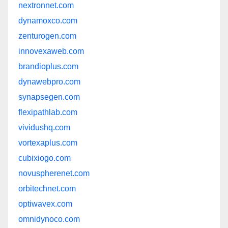
nextronnet.com
dynamoxco.com
zenturogen.com
innovexaweb.com
brandioplus.com
dynawebpro.com
synapsegen.com
flexipathlab.com
vividushq.com
vortexaplus.com
cubixiogo.com
novuspherenet.com
orbitechnet.com
optiwavex.com
omnidynoco.com