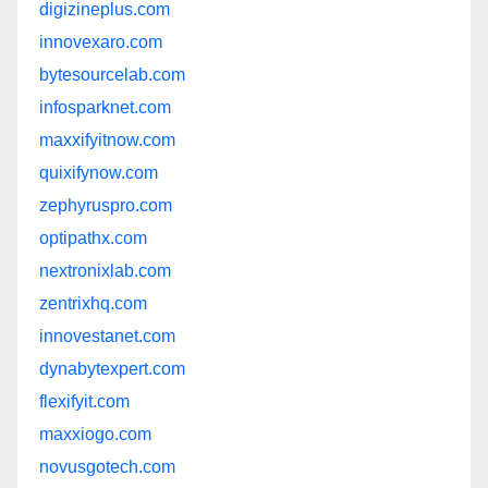
digizineplus.com
innovexaro.com
bytesourcelab.com
infosparknet.com
maxxifyitnow.com
quixifynow.com
zephyruspro.com
optipathx.com
nextronixlab.com
zentrixhq.com
innovestanet.com
dynabytexpert.com
flexifyit.com
maxxiogo.com
novusgotech.com