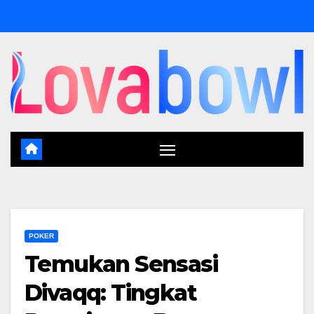
Skip
to
content
POKER
Temukan Sensasi
Divaqq: Tingkat