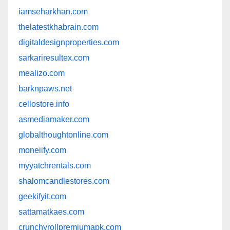
iamseharkhan.com
thelatestkhabrain.com
digitaldesignproperties.com
sarkariresultex.com
mealizo.com
barknpaws.net
cellostore.info
asmediamaker.com
globalthoughtonline.com
moneiify.com
myyatchrentals.com
shalomcandlestores.com
geekifyit.com
sattamatkaes.com
crunchyrollpremiumapk.com