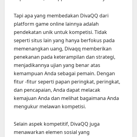
Tapi apa yang membedakan DivaQQ dari
platform game online lainnya adalah
pendekatan unik untuk kompetisi. Tidak
seperti situs lain yang hanya berfokus pada
memenangkan uang, Divaqq memberikan
penekanan pada keterampilan dan strategi,
menjadikannya ujian yang benar atas
kemampuan Anda sebagai pemain. Dengan
fitur -fitur seperti papan peringkat, peringkat,
dan pencapaian, Anda dapat melacak
kemajuan Anda dan melihat bagaimana Anda
mengukur melawan kompetisi.
Selain aspek kompetitif, DivaQQ juga
menawarkan elemen sosial yang