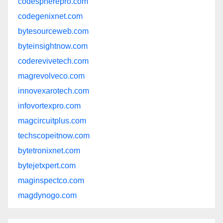
codespherepro.com
codegenixnet.com
bytesourceweb.com
byteinsightnow.com
coderevivetech.com
magrevolveco.com
innovexarotech.com
infovortexpro.com
magcircuitplus.com
techscopeitnow.com
bytetronixnet.com
bytejetxpert.com
maginspectco.com
magdynogo.com