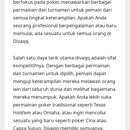
berfokus pada poker, menawarkan berbagai
permainan dan turnamen untuk pemain dari
semua tingkat keterampilan. Apakah Anda
seorang profesional berpengalaman atau baru
memulai, ada sesuatu untuk semua orang di
Divaqq.
Salah satu daya tarik utama divaqq adalah sifat
kompetitifnya. Dengan berbagai permainan
dan turnamen untuk dipilih, pemain dapat
menguji keterampilan mereka melawan orang
lain dari seluruh dunia dan melihat bagaimana
mereka menumpuk. Apakah Anda lebih suka
permainan poker tradisional seperti Texas
Hold’em atau Omaha, atau ingin mencoba
sesuatu yang baru seperti poker Cina atau
Capsa Susun, Divaqq memiliki semuanya.