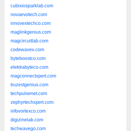
cubixiosparklab.com
novaevotech.com
innovextechco.com
maglinkgenius.com
magcircuitlab.com
codewavex.com
byteboostco.com
elektrabyteco.com
magconnectxpert.com
truzestgenius.com
techpulsenet.com
zephyrtechxpert.com
infovortexco.com
digizinelab.com
techwavego.com