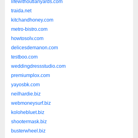
lifewithoutlanyards.com
traida.net
kitchandhoney.com
metro-bistro.com
howtosolv.com
delicesdemanon.com
testboo.com
weddingdressstudio.com
premiumplox.com
yayosbk.com
neilhardie.biz
webmoneysurf.biz
kolohebluet.biz
shootermask.biz
busterwheel.biz