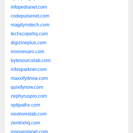
infopedianet.com
codepulsenet.com
magdynotech.com
techscopehq.com
digizineplus.com
innovexaro.com
bytesourcelab.com
infosparknet.com
maxxifyitnow.com
quixifynow.com
zephyruspro.com
optipathx.com
nextronixlab.com
zentrixhq.com
innovestanet.com