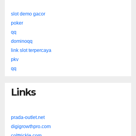
slot demo gacor
poker
qq
dominoqq
link slot terpercaya
pkv
qq
Links
prada-outlet.net
digigrowthpro.com
colttrickle.com