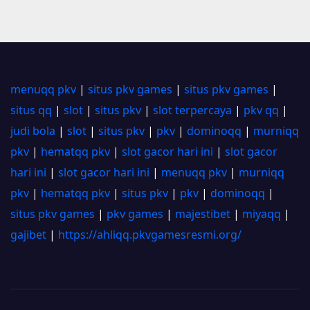
menuqq pkv
|
situs pkv games
|
situs pkv games
|
situs qq
|
slot
|
situs pkv
|
slot terpercaya
|
pkv qq
|
judi bola
|
slot
|
situs pkv
|
pkv
|
dominoqq
|
murniqq
pkv
|
hematqq pkv
|
slot gacor hari ini
|
slot gacor
hari ini
|
slot gacor hari ini
|
menuqq pkv
|
murniqq
pkv
|
hematqq pkv
|
situs pkv
|
pkv
|
dominoqq
|
situs pkv games
|
pkv games
|
majestibet
|
miyaqq
|
gajibet
|
https://ahliqq.pkvgamesresmi.org/