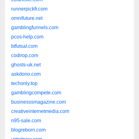
runnerpickfr.com
omnifuture.net
gamblingfunnels.com
pcos-help.com
btfutsal.com
codirop.com
ghosts-uk.net
askdono.com
techonly.top
gamblingcompete.com
businesssmagazine.com
creativeinternetmedia.com
n95-sale.com
blogreborn.com