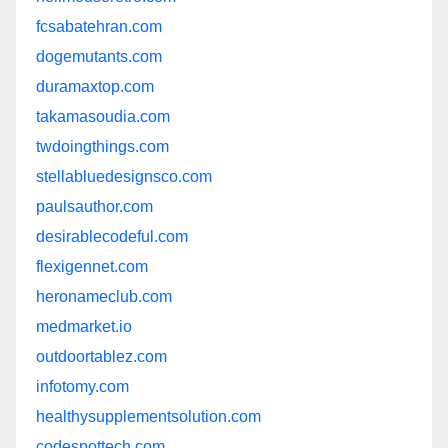
fcsabatehran.com
dogemutants.com
duramaxtop.com
takamasoudia.com
twdoingthings.com
stellabluedesignsco.com
paulsauthor.com
desirablecodeful.com
flexigennet.com
heronameclub.com
medmarket.io
outdoortablez.com
infotomy.com
healthysupplementsolution.com
codespottech.com