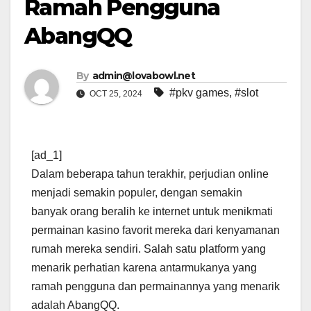
Ramah Pengguna
AbangQQ
By
admin@lovabowl.net
#pkv games
,
#slot
OCT 25, 2024
[ad_1]
Dalam beberapa tahun terakhir, perjudian online
menjadi semakin populer, dengan semakin
banyak orang beralih ke internet untuk menikmati
permainan kasino favorit mereka dari kenyamanan
rumah mereka sendiri. Salah satu platform yang
menarik perhatian karena antarmukanya yang
ramah pengguna dan permainannya yang menarik
adalah AbangQQ.