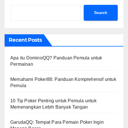
Search
Recent Posts
Apa itu DominoQQ? Panduan Pemula untuk
Permainan
Memahami Poker88: Panduan Komprehensif untuk
Pemula
10 Tip Poker Penting untuk Pemula untuk
Memenangkan Lebih Banyak Tangan
GarudaQQ: Tempat Para Pemain Poker Ingin