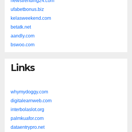
newstrending24.com
ufabetbonus.biz
kelasweekend.com
betatk.net
aandly.com
bswoo.com
Links
whymydoggy.com
digitalearnweb.com
interbolaslot.org
palmkuafor.com
dataentrypro.net