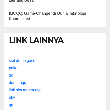
Menang Besar
IMCQQ: Game-Changer di Dunia Teknologi
Komunikasi
LINK LAINNYA
slot demo gacor
poker
qq
dominoqq
link slot terpercaya
pkv
qq