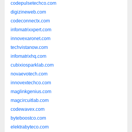
codepulsetechco.com
digizineweb.com
codeconnectx.com
infomatrixxpert.com
innovexaronet.com
techvistanow.com
infomatrixhq.com
cubixiosparklab.com
novaevotech.com
innovextechco.com
maglinkgenius.com
magcircuitlab.com
codewavex.com
byteboostco.com
elektrabyteco.com