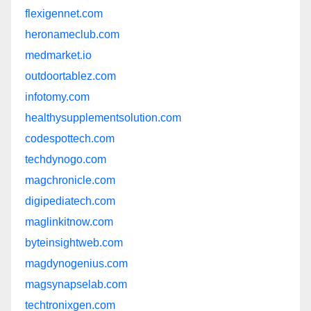
flexigennet.com
heronameclub.com
medmarket.io
outdoortablez.com
infotomy.com
healthysupplementsolution.com
codespottech.com
techdynogo.com
magchronicle.com
digipediatech.com
maglinkitnow.com
byteinsightweb.com
magdynogenius.com
magsynapselab.com
techtronixgen.com