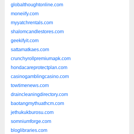
globalthoughtonline.com
moneiify.com
myyatchrentals.com
shalomcandlestores.com
geekifyit.com
sattamatkaes.com
crunchyrollpremiumapk.com
hondacareprotectplan.com
casinogamblingcasino.com
towtimenews.com
draincleaningdirectory.com
baotangmythuathcm.com
jethukukburosu.com
somniumforge.com
bloglibraries.com