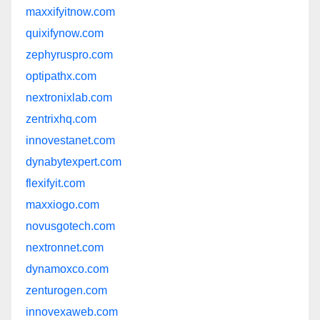
maxxifyitnow.com
quixifynow.com
zephyruspro.com
optipathx.com
nextronixlab.com
zentrixhq.com
innovestanet.com
dynabytexpert.com
flexifyit.com
maxxiogo.com
novusgotech.com
nextronnet.com
dynamoxco.com
zenturogen.com
innovexaweb.com