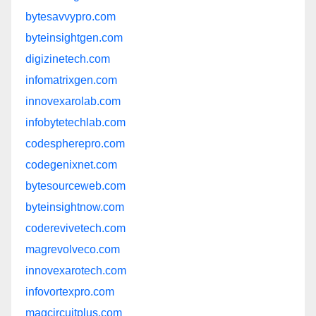
bytesavvypro.com
byteinsightgen.com
digizinetech.com
infomatrixgen.com
innovexarolab.com
infobytetechlab.com
codespherepro.com
codegenixnet.com
bytesourceweb.com
byteinsightnow.com
coderevivetech.com
magrevolveco.com
innovexarotech.com
infovortexpro.com
magcircuitplus.com