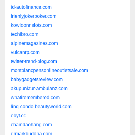
td-autofinance.com
frienlyjokerpoker.com
kowloonnslots.com
techibro.com
alpinemagazines.com
vulcanrp.com
twitter-trend-blog.com
montblancpensonlineoutletsale.com
babygadgetsreview.com
akupunktur-ambulanz.com
whatiremembered.com
linq-condo-beautyworld.com
ebyt.cc
chaindaohang.com
drmarkbuddha.com