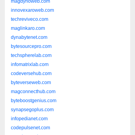
magdynoweb.com
innovexaroweb.com
techreviveco.com
maglinkaro.com
dynabytenet.com
bytesourcepro.com
techspherelab.com
infomatrixlab.com
codeversehub.com
byteverseweb.com
magconnecthub.com
byteboostgenius.com
synapsegoplus.com
infopedianet.com
codepulsenet.com