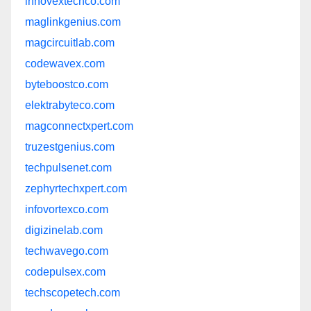
innovextechco.com
maglinkgenius.com
magcircuitlab.com
codewavex.com
byteboostco.com
elektrabyteco.com
magconnectxpert.com
truzestgenius.com
techpulsenet.com
zephyrtechxpert.com
infovortexco.com
digizinelab.com
techwavego.com
codepulsex.com
techscopetech.com