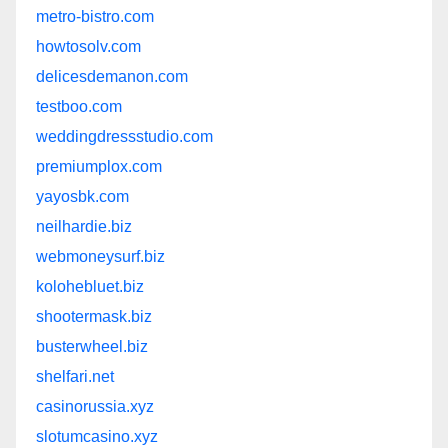
metro-bistro.com
howtosolv.com
delicesdemanon.com
testboo.com
weddingdressstudio.com
premiumplox.com
yayosbk.com
neilhardie.biz
webmoneysurf.biz
kolohebluet.biz
shootermask.biz
busterwheel.biz
shelfari.net
casinorussia.xyz
slotumcasino.xyz