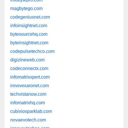
magbytego.com
codegeniusnet.com
infoinsightnet.com
bytesourcehq.com
byteinsightnet.com
codepulsetechco.com
digizineweb.com
codeconnectx.com
infomatrixxpert.com
innovexaronet.com
techvistanow.com
infomatrixhq.com
cubixiosparklab.com
novaevotech.com