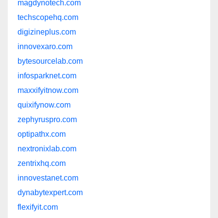
magdynotech.com
techscopehq.com
digizineplus.com
innovexaro.com
bytesourcelab.com
infosparknet.com
maxxifyitnow.com
quixifynow.com
zephyruspro.com
optipathx.com
nextronixlab.com
zentrixhq.com
innovestanet.com
dynabytexpert.com
flexifyit.com