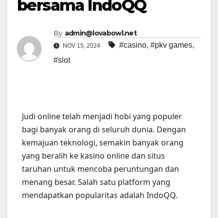
bersama IndoQQ
By
admin@lovabowl.net
#casino
,
#pkv games
,
NOV 15, 2024
#slot
Judi online telah menjadi hobi yang populer
bagi banyak orang di seluruh dunia. Dengan
kemajuan teknologi, semakin banyak orang
yang beralih ke kasino online dan situs
taruhan untuk mencoba peruntungan dan
menang besar. Salah satu platform yang
mendapatkan popularitas adalah IndoQQ.