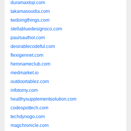
duramaxtop.com
takamasoudia.com
twdoingthings.com
stellabluedesignsco.com
paulsauthor.com
desirablecodeful.com
flexigennet.com
heronameclub.com
medmarket.io
outdoortablez.com
infotomy.com
healthysupplementsolution.com
codespottech.com
techdynogo.com
magchronicle.com