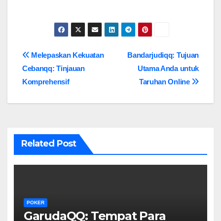
Post
Melepaskan Kekuatan
Bandarjudiqq: Tujuan
Cebanqq: Tinjauan
Utama Anda untuk
navigation
Komprehensif
Taruhan Online
Related Post
POKER
GarudaQQ: Tempat Para