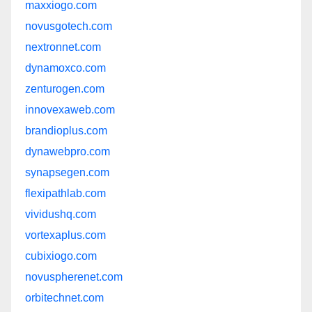
maxxiogo.com
novusgotech.com
nextronnet.com
dynamoxco.com
zenturogen.com
innovexaweb.com
brandioplus.com
dynawebpro.com
synapsegen.com
flexipathlab.com
vividushq.com
vortexaplus.com
cubixiogo.com
novuspherenet.com
orbitechnet.com