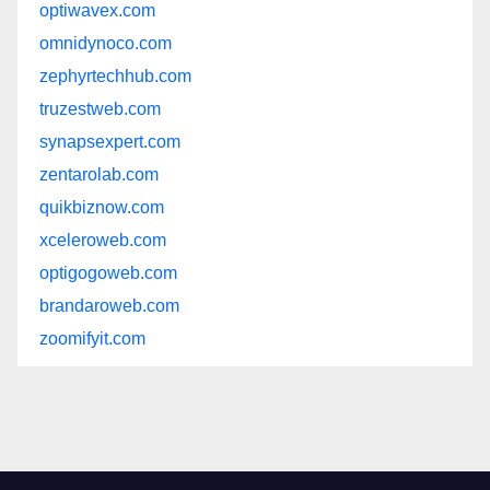
optiwavex.com
omnidynoco.com
zephyrtechhub.com
truzestweb.com
synapsexpert.com
zentarolab.com
quikbiznow.com
xceleroweb.com
optigogoweb.com
brandaroweb.com
zoomifyit.com