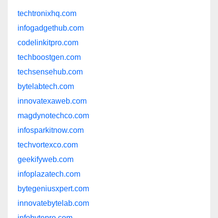
techtronixhq.com
infogadgethub.com
codelinkitpro.com
techboostgen.com
techsensehub.com
bytelabtech.com
innovatexaweb.com
magdynotechco.com
infosparkitnow.com
techvortexco.com
geekifyweb.com
infoplazatech.com
bytegeniusxpert.com
innovatebytelab.com
infobytepro.com