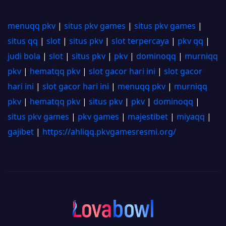
menuqq pkv
|
situs pkv games
|
situs pkv games
|
situs qq
|
slot
|
situs pkv
|
slot terpercaya
|
pkv qq
|
judi bola
|
slot
|
situs pkv
|
pkv
|
dominoqq
|
murniqq
pkv
|
hematqq pkv
|
slot gacor hari ini
|
slot gacor
hari ini
|
slot gacor hari ini
|
menuqq pkv
|
murniqq
pkv
|
hematqq pkv
|
situs pkv
|
pkv
|
dominoqq
|
situs pkv games
|
pkv games
|
majestibet
|
miyaqq
|
gajibet
|
https://ahliqq.pkvgamesresmi.org/