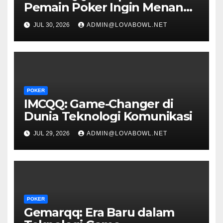
Pemain Poker Ingin Menang
Besar
JUL 30, 2026
ADMIN@LOVABOWL.NET
POKER
IMCQQ: Game-Changer di
Dunia Teknologi Komunikasi
JUL 29, 2026
ADMIN@LOVABOWL.NET
POKER
Gemarqq: Era Baru dalam