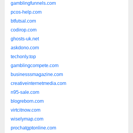
gamblingfunnels.com
pcos-help.com
btfutsal.com
codirop.com
ghosts-uk.net
askdono.com
techonly.top
gamblingcompete.com
businesssmagazine.com
creativeinternetmedia.com
n95-sale.com
blogreborn.com
virtcitnow.com
wiselymap.com
prochatgptonline.com