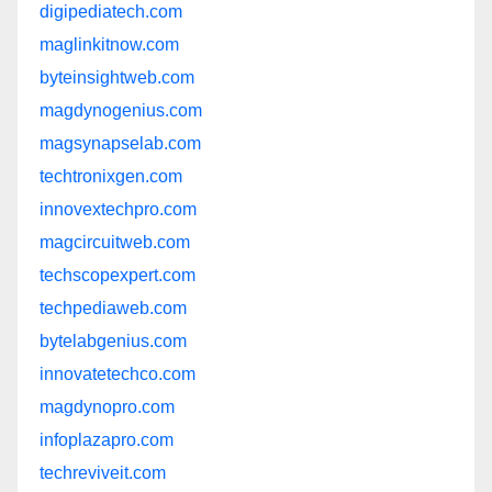
digipediatech.com
maglinkitnow.com
byteinsightweb.com
magdynogenius.com
magsynapselab.com
techtronixgen.com
innovextechpro.com
magcircuitweb.com
techscopexpert.com
techpediaweb.com
bytelabgenius.com
innovatetechco.com
magdynopro.com
infoplazapro.com
techreviveit.com